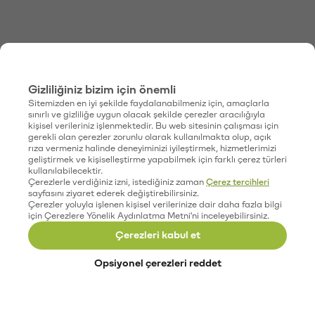
Gizliliğiniz bizim için önemli
Sitemizden en iyi şekilde faydalanabilmeniz için, amaçlarla
sınırlı ve gizliliğe uygun olacak şekilde çerezler aracılığıyla
kişisel verileriniz işlenmektedir. Bu web sitesinin çalışması için
gerekli olan çerezler zorunlu olarak kullanılmakta olup, açık
rıza vermeniz halinde deneyiminizi iyileştirmek, hizmetlerimizi
geliştirmek ve kişiselleştirme yapabilmek için farklı çerez türleri
kullanılabilecektir.
Çerezlerle verdiğiniz izni, istediğiniz zaman
Çerez tercihleri
sayfasını ziyaret ederek değiştirebilirsiniz.
Çerezler yoluyla işlenen kişisel verilerinize dair daha fazla bilgi
için Çerezlere Yönelik Aydınlatma Metni'ni inceleyebilirsiniz.
Çerezleri kabul et
Opsiyonel çerezleri reddet