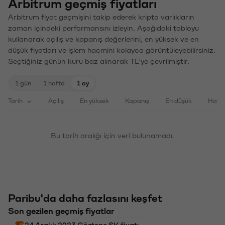
Arbitrum geçmiş fiyatları
Arbitrum fiyat geçmişini takip ederek kripto varlıkların
zaman içindeki performansını izleyin. Aşağıdaki tabloyu
kullanarak açılış ve kapanış değerlerini, en yüksek ve en
düşük fiyatları ve işlem hacmini kolayca görüntüleyebilirsiniz.
Seçtiğiniz günün kuru baz alınarak TL'ye çevrilmiştir.
1 gün
1 hafta
1 ay
Tarih
Açılış
En yüksek
Kapanış
En düşük
Haci
Bu tarih aralığı için veri bulunamadı.
Paribu'da daha fazlasını keşfet
Son gezilen geçmiş fiyatlar