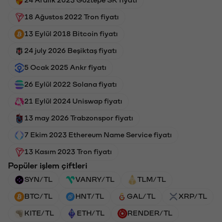
24 Aralık 2023 Göztepe SK fiyatı
18 Ağustos 2022 Tron fiyatı
13 Eylül 2018 Bitcoin fiyatı
24 july 2026 Beşiktaş fiyatı
5 Ocak 2025 Ankr fiyatı
26 Eylül 2022 Solana fiyatı
21 Eylül 2024 Uniswap fiyatı
13 may 2026 Trabzonspor fiyatı
7 Ekim 2023 Ethereum Name Service fiyatı
13 Kasım 2023 Tron fiyatı
Popüler işlem çiftleri
SYN/TL
VANRY/TL
TLM/TL
BTC/TL
HNT/TL
GAL/TL
XRP/TL
KITE/TL
ETH/TL
RENDER/TL