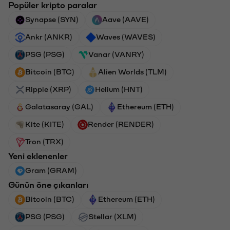
Popüler kripto paralar
Synapse (SYN)
Aave (AAVE)
Ankr (ANKR)
Waves (WAVES)
PSG (PSG)
Vanar (VANRY)
Bitcoin (BTC)
Alien Worlds (TLM)
Ripple (XRP)
Helium (HNT)
Galatasaray (GAL)
Ethereum (ETH)
Kite (KITE)
Render (RENDER)
Tron (TRX)
Yeni eklenenler
Gram (GRAM)
Günün öne çıkanları
Bitcoin (BTC)
Ethereum (ETH)
PSG (PSG)
Stellar (XLM)