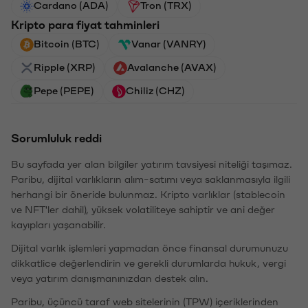
Cardano (ADA)
Tron (TRX)
Kripto para fiyat tahminleri
Bitcoin (BTC)
Vanar (VANRY)
Ripple (XRP)
Avalanche (AVAX)
Pepe (PEPE)
Chiliz (CHZ)
Sorumluluk reddi
Bu sayfada yer alan bilgiler yatırım tavsiyesi niteliği taşımaz.
Paribu, dijital varlıkların alım-satımı veya saklanmasıyla ilgili
herhangi bir öneride bulunmaz. Kripto varlıklar (stablecoin
ve NFT'ler dahil), yüksek volatiliteye sahiptir ve ani değer
kayıpları yaşanabilir.
Dijital varlık işlemleri yapmadan önce finansal durumunuzu
dikkatlice değerlendirin ve gerekli durumlarda hukuk, vergi
veya yatırım danışmanınızdan destek alın.
Paribu, üçüncü taraf web sitelerinin (TPW) içeriklerinden