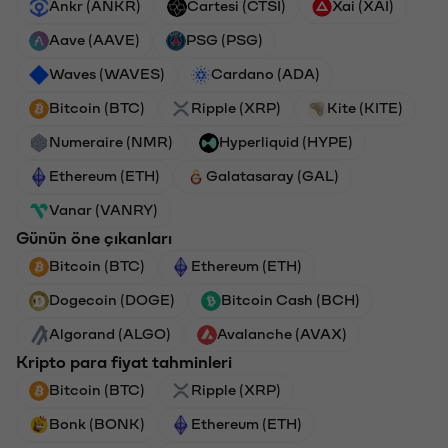
Ankr (ANKR)
Cartesi (CTSI)
Xai (XAI)
Aave (AAVE)
PSG (PSG)
Waves (WAVES)
Cardano (ADA)
Bitcoin (BTC)
Ripple (XRP)
Kite (KITE)
Numeraire (NMR)
Hyperliquid (HYPE)
Ethereum (ETH)
Galatasaray (GAL)
Vanar (VANRY)
Günün öne çıkanları
Bitcoin (BTC)
Ethereum (ETH)
Dogecoin (DOGE)
Bitcoin Cash (BCH)
Algorand (ALGO)
Avalanche (AVAX)
Kripto para fiyat tahminleri
Bitcoin (BTC)
Ripple (XRP)
Bonk (BONK)
Ethereum (ETH)