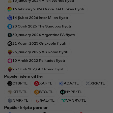
16 january 2024 Alien Worlds fiyatı
16 february 2024 Curve DAO Token fiyatı
14 Şubat 2026 Inter Milan fiyatı
20 Ocak 2026 The Sandbox fiyatı
30 january 2024 Argentine FA fiyatı
21 Kasım 2025 Onyxcoin fiyatı
25 january 2023 AS Roma fiyatı
10 Aralık 2022 Polkadot fiyatı
25 Ocak 2023 AS Roma fiyatı
Popüler işlem çiftleri
CTSI/TL
XAI/TL
ADA/TL
XRP/TL
KITE/TL
BTC/TL
HYPE/TL
NMR/TL
GAL/TL
VANRY/TL
Popüler kripto paralar