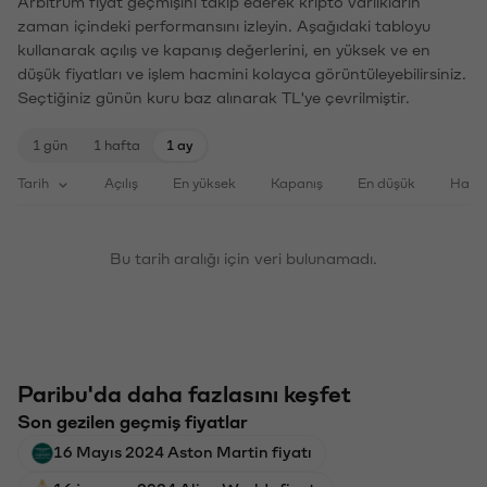
Arbitrum fiyat geçmişini takip ederek kripto varlıkların
zaman içindeki performansını izleyin. Aşağıdaki tabloyu
kullanarak açılış ve kapanış değerlerini, en yüksek ve en
düşük fiyatları ve işlem hacmini kolayca görüntüleyebilirsiniz.
Seçtiğiniz günün kuru baz alınarak TL'ye çevrilmiştir.
1 gün
1 hafta
1 ay
Tarih
Açılış
En yüksek
Kapanış
En düşük
Haci
Bu tarih aralığı için veri bulunamadı.
Paribu'da daha fazlasını keşfet
Son gezilen geçmiş fiyatlar
16 Mayıs 2024 Aston Martin fiyatı