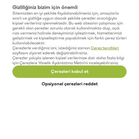
Gizliliğiniz bizim için önemli
Sitemizden en iyi şekilde faydalanabilmeniz için, amaçlarla
sınırlı ve gizliliğe uygun olacak şekilde çerezler aracılığıyla
kişisel verileriniz işlenmektedir. Bu web sitesinin çalışması için
gerekli olan çerezler zorunlu olarak kullanılmakta olup, açık
rıza vermeniz halinde deneyiminizi iyileştirmek, hizmetlerimizi
geliştirmek ve kişiselleştirme yapabilmek için farklı çerez türleri
kullanılabilecektir.
Çerezlerle verdiğiniz izni, istediğiniz zaman
Çerez tercihleri
sayfasını ziyaret ederek değiştirebilirsiniz.
Çerezler yoluyla işlenen kişisel verilerinize dair daha fazla bilgi
için Çerezlere Yönelik Aydınlatma Metni'ni inceleyebilirsiniz.
Çerezleri kabul et
Opsiyonel çerezleri reddet
Paribu’yu keşfet
Eğitimler
Etkinlikler