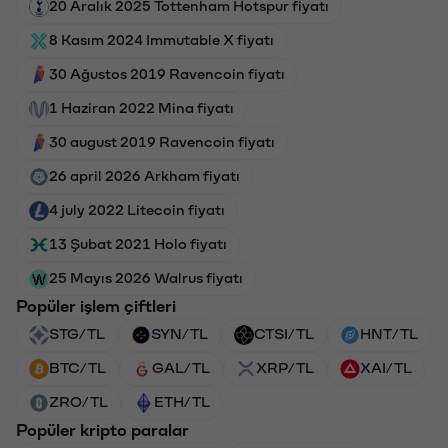
20 Aralık 2025 Tottenham Hotspur fiyatı
8 Kasım 2024 Immutable X fiyatı
30 Ağustos 2019 Ravencoin fiyatı
1 Haziran 2022 Mina fiyatı
30 august 2019 Ravencoin fiyatı
26 april 2026 Arkham fiyatı
4 july 2022 Litecoin fiyatı
13 Şubat 2021 Holo fiyatı
25 Mayıs 2026 Walrus fiyatı
Popüler işlem çiftleri
STG/TL
SYN/TL
CTSI/TL
HNT/TL
BTC/TL
GAL/TL
XRP/TL
XAI/TL
ZRO/TL
ETH/TL
Popüler kripto paralar