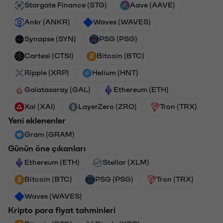
Stargate Finance (STG)
Aave (AAVE)
Ankr (ANKR)
Waves (WAVES)
Synapse (SYN)
PSG (PSG)
Cartesi (CTSI)
Bitcoin (BTC)
Ripple (XRP)
Helium (HNT)
Galatasaray (GAL)
Ethereum (ETH)
Xai (XAI)
LayerZero (ZRO)
Tron (TRX)
Yeni eklenenler
Gram (GRAM)
Günün öne çıkanları
Ethereum (ETH)
Stellar (XLM)
Bitcoin (BTC)
PSG (PSG)
Tron (TRX)
Waves (WAVES)
Kripto para fiyat tahminleri