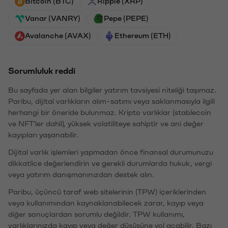
Bitcoin (BTC)
Ripple (XRP)
Vanar (VANRY)
Pepe (PEPE)
Avalanche (AVAX)
Ethereum (ETH)
Sorumluluk reddi
Bu sayfada yer alan bilgiler yatırım tavsiyesi niteliği taşımaz.
Paribu, dijital varlıkların alım-satımı veya saklanmasıyla ilgili
herhangi bir öneride bulunmaz. Kripto varlıklar (stablecoin
ve NFT'ler dahil), yüksek volatiliteye sahiptir ve ani değer
kayıpları yaşanabilir.
Dijital varlık işlemleri yapmadan önce finansal durumunuzu
dikkatlice değerlendirin ve gerekli durumlarda hukuk, vergi
veya yatırım danışmanınızdan destek alın.
Paribu, üçüncü taraf web sitelerinin (TPW) içeriklerinden
veya kullanımından kaynaklanabilecek zarar, kayıp veya
diğer sonuçlardan sorumlu değildir. TPW kullanımı,
varlıklarınızda kayıp veya değer düşüşüne yol açabilir. Bazı