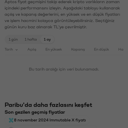
Aptos fiyat geçmişini takip ederek kripto varlıkların zaman
içindeki performansını izleyin. Aşağıdaki tabloyu kullanarak
açılış ve kapanış değerlerini, en yüksek ve en düşük fiyatları
ve işlem hacmini kolayca görüntüleyebilirsiniz. Seçtiğiniz
günün kuru baz alınarak TL'ye çevrilmiştir.
1 gün
1 hafta
1 ay
Tarih
Açılış
En yüksek
Kapanış
En düşük
Haci
Bu tarih aralığı için veri bulunamadı.
Paribu'da daha fazlasını keşfet
Son gezilen geçmiş fiyatlar
8 november 2024 Immutable X fiyatı