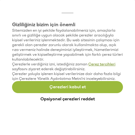
Gizliliğiniz bizim için önemli
Sitemizden en iyi şekilde faydalanabilmeniz için, amaçlarla
sınırlı ve gizliliğe uygun olacak şekilde çerezler aracılığıyla
kişisel verileriniz işlenmektedir. Bu web sitesinin çalışması için
gerekli olan çerezler zorunlu olarak kullanılmakta olup, açık
rıza vermeniz halinde deneyiminizi iyileştirmek, hizmetlerimizi
geliştirmek ve kişiselleştirme yapabilmek için farklı çerez türleri
kullanılabilecektir.
Çerezlerle verdiğiniz izni, istediğiniz zaman
Çerez tercihleri
sayfasını ziyaret ederek değiştirebilirsiniz.
Çerezler yoluyla işlenen kişisel verilerinize dair daha fazla bilgi
için Çerezlere Yönelik Aydınlatma Metni'ni inceleyebilirsiniz.
Çerezleri kabul et
Opsiyonel çerezleri reddet