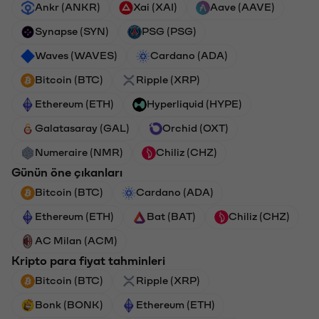
Ankr (ANKR)
Xai (XAI)
Aave (AAVE)
Synapse (SYN)
PSG (PSG)
Waves (WAVES)
Cardano (ADA)
Bitcoin (BTC)
Ripple (XRP)
Ethereum (ETH)
Hyperliquid (HYPE)
Galatasaray (GAL)
Orchid (OXT)
Numeraire (NMR)
Chiliz (CHZ)
Günün öne çıkanları
Bitcoin (BTC)
Cardano (ADA)
Ethereum (ETH)
Bat (BAT)
Chiliz (CHZ)
AC Milan (ACM)
Kripto para fiyat tahminleri
Bitcoin (BTC)
Ripple (XRP)
Bonk (BONK)
Ethereum (ETH)