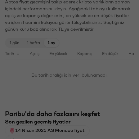
Aptos fiyat geçmişini takip ederek kripto varlıkların zaman
içindeki performansını izleyin. Aşağıdaki tabloyu kullanarak
açılış ve kapanış değerlerini, en yüksek ve en düşük fiyatları
ve işlem hacmini kolayca görüntüleyebilirsiniz. Seçtiğiniz
günün kuru baz alınarak TL'ye çevrilmiştir.
1 gün
1 hafta
1 ay
Tarih
Açılış
En yüksek
Kapanış
En düşük
Haci
Bu tarih aralığı için veri bulunamadı.
Paribu'da daha fazlasını keşfet
Son gezilen geçmiş fiyatlar
14 Nisan 2025 AS Monaco fiyatı