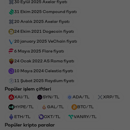
30 Eylül 2025 Axelar fiyatı
31 Ekim 2025 Compound fiyatı
20 Aralık 2025 Axelar fiyatı
24 Ekim 2021 Dogecoin fiyatı
20 january 2025 VeChain fiyatı
6 Mayıs 2025 Flare fiyatı
24 Ocak 2022 AS Roma fiyatı
10 Mayıs 2024 Celestia fiyatı
11 Şubat 2025 Raydium fiyatı
Popüler işlem çiftleri
XAI/TL
SYN/TL
ADA/TL
XRP/TL
HYPE/TL
GAL/TL
BTC/TL
ETH/TL
OXT/TL
VANRY/TL
Popüler kripto paralar