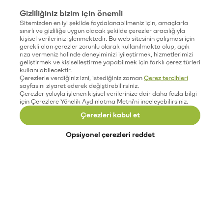
Gizliliğiniz bizim için önemli
Sitemizden en iyi şekilde faydalanabilmeniz için, amaçlarla
sınırlı ve gizliliğe uygun olacak şekilde çerezler aracılığıyla
kişisel verileriniz işlenmektedir. Bu web sitesinin çalışması için
gerekli olan çerezler zorunlu olarak kullanılmakta olup, açık
rıza vermeniz halinde deneyiminizi iyileştirmek, hizmetlerimizi
geliştirmek ve kişiselleştirme yapabilmek için farklı çerez türleri
kullanılabilecektir.
Çerezlerle verdiğiniz izni, istediğiniz zaman
Çerez tercihleri
sayfasını ziyaret ederek değiştirebilirsiniz.
Çerezler yoluyla işlenen kişisel verilerinize dair daha fazla bilgi
için Çerezlere Yönelik Aydınlatma Metni'ni inceleyebilirsiniz.
Çerezleri kabul et
Opsiyonel çerezleri reddet
Paribu’yu keşfet
Eğitimler