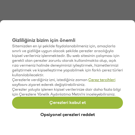
Gizliliğiniz bizim için önemli
Sitemizden en iyi şekilde faydalanabilmeniz için, amaçlarla
sınırlı ve gizliliğe uygun olacak şekilde çerezler aracılığıyla
kişisel verileriniz işlenmektedir. Bu web sitesinin çalışması için
gerekli olan çerezler zorunlu olarak kullanılmakta olup, açık
rıza vermeniz halinde deneyiminizi iyileştirmek, hizmetlerimizi
geliştirmek ve kişiselleştirme yapabilmek için farklı çerez türleri
kullanılabilecektir.
Çerezlerle verdiğiniz izni, istediğiniz zaman
Çerez tercihleri
sayfasını ziyaret ederek değiştirebilirsiniz.
Çerezler yoluyla işlenen kişisel verilerinize dair daha fazla bilgi
için Çerezlere Yönelik Aydınlatma Metni'ni inceleyebilirsiniz.
Çerezleri kabul et
Opsiyonel çerezleri reddet