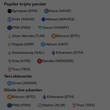
Popüler kripto paralar
Synapse (SYN)
Aave (AAVE)
Ankr (ANKR)
Waves (WAVES)
PSG (PSG)
Vanar (VANRY)
Alien Worlds (TLM)
Bitcoin (BTC)
Ripple (XRP)
Helium (HNT)
Galatasaray (GAL)
Ethereum (ETH)
Kite (KITE)
Render (RENDER)
Tron (TRX)
Yeni eklenenler
Gram (GRAM)
Günün öne çıkanları
Bitcoin (BTC)
Ethereum (ETH)
PSG (PSG)
Stellar (XLM)
Tron (TRX)