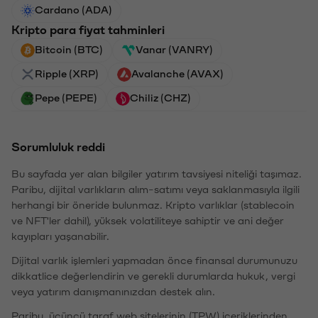
Cardano (ADA)
Kripto para fiyat tahminleri
Bitcoin (BTC)
Vanar (VANRY)
Ripple (XRP)
Avalanche (AVAX)
Pepe (PEPE)
Chiliz (CHZ)
Sorumluluk reddi
Bu sayfada yer alan bilgiler yatırım tavsiyesi niteliği taşımaz.
Paribu, dijital varlıkların alım-satımı veya saklanmasıyla ilgili
herhangi bir öneride bulunmaz. Kripto varlıklar (stablecoin
ve NFT'ler dahil), yüksek volatiliteye sahiptir ve ani değer
kayıpları yaşanabilir.
Dijital varlık işlemleri yapmadan önce finansal durumunuzu
dikkatlice değerlendirin ve gerekli durumlarda hukuk, vergi
veya yatırım danışmanınızdan destek alın.
Paribu, üçüncü taraf web sitelerinin (TPW) içeriklerinden