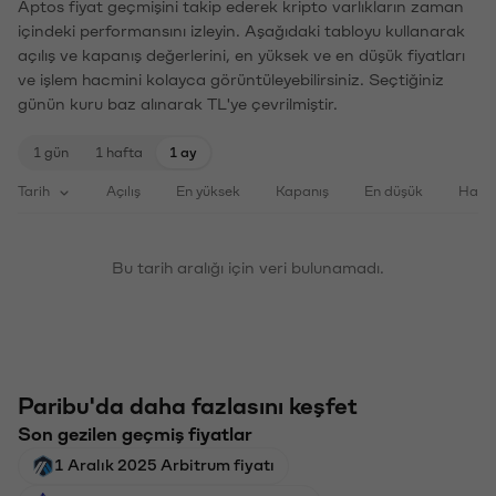
Aptos fiyat geçmişini takip ederek kripto varlıkların zaman
içindeki performansını izleyin. Aşağıdaki tabloyu kullanarak
açılış ve kapanış değerlerini, en yüksek ve en düşük fiyatları
ve işlem hacmini kolayca görüntüleyebilirsiniz. Seçtiğiniz
günün kuru baz alınarak TL'ye çevrilmiştir.
1 gün
1 hafta
1 ay
Tarih
Açılış
En yüksek
Kapanış
En düşük
Haci
Bu tarih aralığı için veri bulunamadı.
Paribu'da daha fazlasını keşfet
Son gezilen geçmiş fiyatlar
1 Aralık 2025 Arbitrum fiyatı