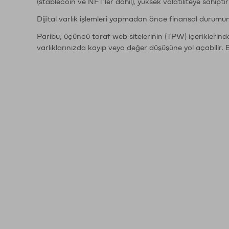
(stablecoin ve NFT'ler dahil), yüksek volatiliteye sahipti
Dijital varlık işlemleri yapmadan önce finansal durumu
Paribu, üçüncü taraf web sitelerinin (TPW) içeriklerin
varlıklarınızda kayıp veya değer düşüşüne yol açabilir. 