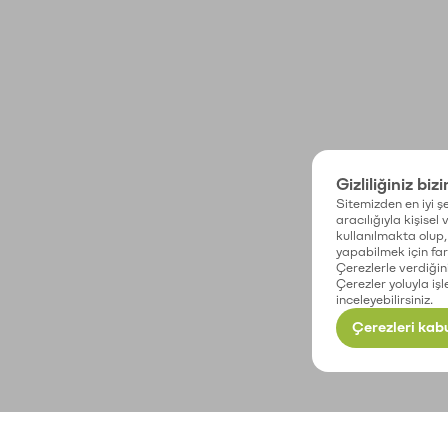
Gizliliğiniz biz
Sitemizden en iyi şe
aracılığıyla kişisel
kullanılmakta olup, 
yapabilmek için fark
Çerezlerle verdiğin
Çerezler yoluyla işl
inceleyebilirsiniz.
Çerezleri kabu