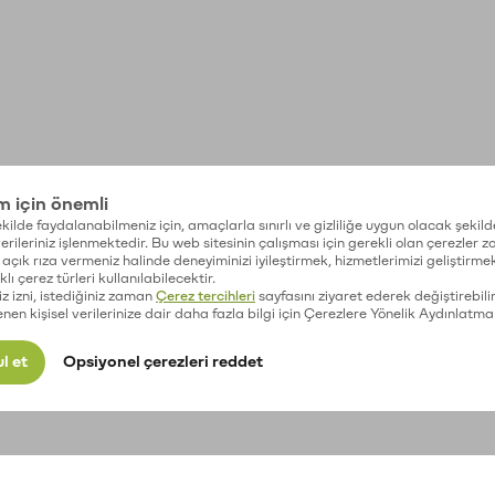
im için önemli
kilde faydalanabilmeniz için, amaçlarla sınırlı ve gizliliğe uygun olacak şekild
 verileriniz işlenmektedir. Bu web sitesinin çalışması için gerekli olan çerezler 
açık rıza vermeniz halinde deneyiminizi iyileştirmek, hizmetlerimizi geliştirmek
lı çerez türleri kullanılabilecektir.
iz izni, istediğiniz zaman
Çerez tercihleri
sayfasını ziyaret ederek değiştirebilir
enen kişisel verilerinize dair daha fazla bilgi için Çerezlere Yönelik Aydınlatma
l et
Opsiyonel çerezleri reddet