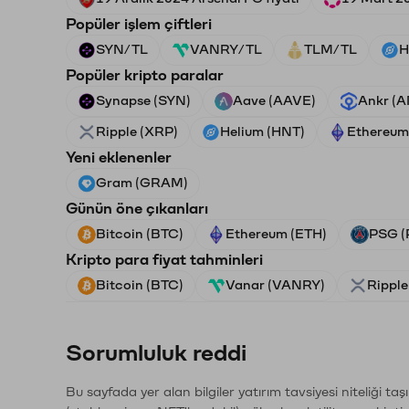
Popüler işlem çiftleri
SYN/TL
VANRY/TL
TLM/TL
H
Popüler kripto paralar
Synapse (SYN)
Aave (AAVE)
Ankr (
Ripple (XRP)
Helium (HNT)
Ethereum
Yeni eklenenler
Gram (GRAM)
Günün öne çıkanları
Bitcoin (BTC)
Ethereum (ETH)
PSG (
Kripto para fiyat tahminleri
Bitcoin (BTC)
Vanar (VANRY)
Ripple
Sorumluluk reddi
Bu sayfada yer alan bilgiler yatırım tavsiyesi niteliği ta