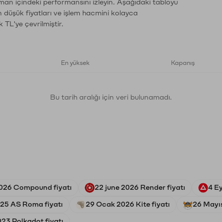
aman içindeki performansını izleyin. Aşağıdaki tabloyu
n düşük fiyatları ve işlem hacmini kolayca
 TL'ye çevrilmiştir.
En yüksek
Kapanış
Bu tarih aralığı için veri bulunamadı.
026 Compound fiyatı
22 june 2026 Render fiyatı
4 Ey
025 AS Roma fiyatı
29 Ocak 2026 Kite fiyatı
26 Mayıs
23 Polkadot fiyatı