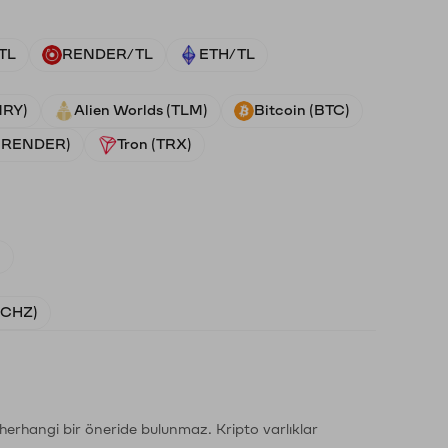
TL
RENDER/TL
ETH/TL
NRY)
Alien Worlds (TLM)
Bitcoin (BTC)
 (RENDER)
Tron (TRX)
)
 (CHZ)
li herhangi bir öneride bulunmaz. Kripto varlıklar