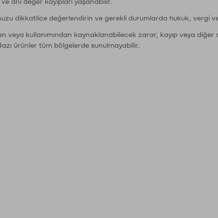
r ve ani değer kayıpları yaşanabilir.
nuzu dikkatlice değerlendirin ve gerekli durumlarda hukuk, vergi v
den veya kullanımından kaynaklanabilecek zarar, kayıp veya diğer 
Bazı ürünler tüm bölgelerde sunulmayabilir.