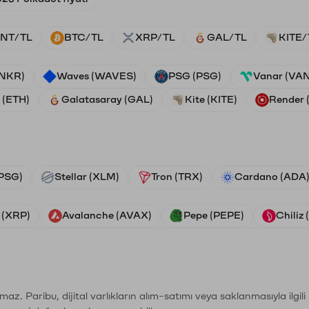
NT/TL
BTC/TL
XRP/TL
GAL/TL
KITE/
ANKR)
Waves (WAVES)
PSG (PSG)
Vanar (VA
 (ETH)
Galatasaray (GAL)
Kite (KITE)
Render
PSG)
Stellar (XLM)
Tron (TRX)
Cardano (ADA
 (XRP)
Avalanche (AVAX)
Pepe (PEPE)
Chiliz
şımaz. Paribu, dijital varlıkların alım-satımı veya saklanmasıyla ilgi