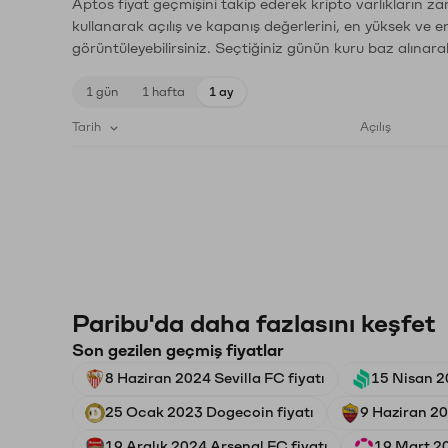
Aptos fiyat geçmişini takip ederek kripto varlıkların z
kullanarak açılış ve kapanış değerlerini, en yüksek ve e
görüntüleyebilirsiniz. Seçtiğiniz günün kuru baz alınarak
1 gün
1 hafta
1 ay
Tarih
Açılış
Paribu'da daha fazlasını keşfet
Son gezilen geçmiş fiyatlar
8 Haziran 2024 Sevilla FC fiyatı
15 Nisan 2
25 Ocak 2023 Dogecoin fiyatı
9 Haziran 2
19 Aralık 2024 Arsenal FC fiyatı
19 Mart 20