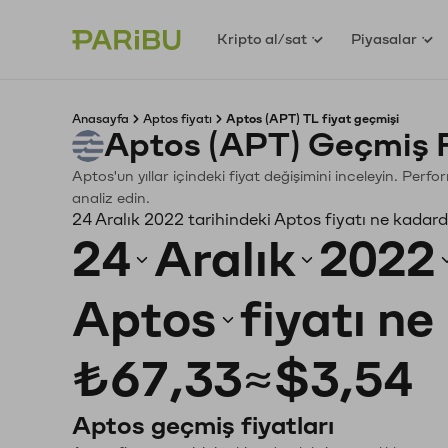
Kripto al/sat
Piyasalar
Anasayfa
Aptos fiyatı
Aptos (APT) TL fiyat geçmişi
Aptos (APT) Geçmiş 
Aptos'un yıllar içindeki fiyat değişimini inceleyin. Perf
analiz edin.
24 Aralık 2022 tarihindeki Aptos fiyatı ne kadard
24
Aralık
2022
Aptos
fiyatı n
₺67,33
≈
$3,54
Aptos geçmiş fiyatları