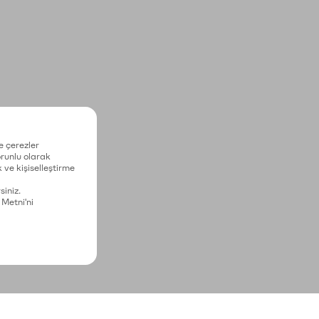
e çerezler
zorunlu olarak
 ve kişiselleştirme
siniz.
 Metni'ni