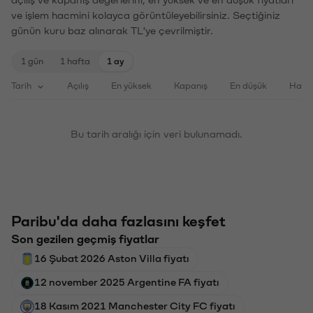
açılış ve kapanış değerlerini, en yüksek ve en düşük fiyatları
ve işlem hacmini kolayca görüntüleyebilirsiniz. Seçtiğiniz
günün kuru baz alınarak TL'ye çevrilmiştir.
1 gün
1 hafta
1 ay
Tarih
Açılış
En yüksek
Kapanış
En düşük
Haci
Bu tarih aralığı için veri bulunamadı.
Paribu'da daha fazlasını keşfet
Son gezilen geçmiş fiyatlar
16 Şubat 2026 Aston Villa fiyatı
12 november 2025 Argentine FA fiyatı
18 Kasım 2021 Manchester City FC fiyatı