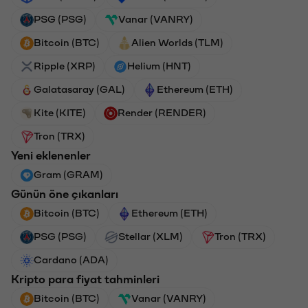
PSG (PSG)
Vanar (VANRY)
Bitcoin (BTC)
Alien Worlds (TLM)
Ripple (XRP)
Helium (HNT)
Galatasaray (GAL)
Ethereum (ETH)
Kite (KITE)
Render (RENDER)
Tron (TRX)
Yeni eklenenler
Gram (GRAM)
Günün öne çıkanları
Bitcoin (BTC)
Ethereum (ETH)
PSG (PSG)
Stellar (XLM)
Tron (TRX)
Cardano (ADA)
Kripto para fiyat tahminleri
Bitcoin (BTC)
Vanar (VANRY)