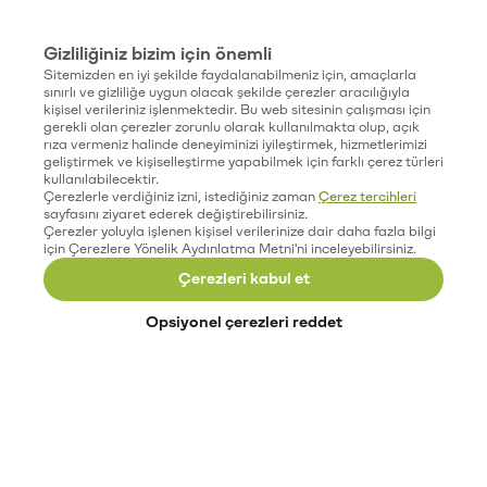
Gizliliğiniz bizim için önemli
Sitemizden en iyi şekilde faydalanabilmeniz için, amaçlarla
sınırlı ve gizliliğe uygun olacak şekilde çerezler aracılığıyla
kişisel verileriniz işlenmektedir. Bu web sitesinin çalışması için
gerekli olan çerezler zorunlu olarak kullanılmakta olup, açık
rıza vermeniz halinde deneyiminizi iyileştirmek, hizmetlerimizi
geliştirmek ve kişiselleştirme yapabilmek için farklı çerez türleri
kullanılabilecektir.
Çerezlerle verdiğiniz izni, istediğiniz zaman
Çerez tercihleri
sayfasını ziyaret ederek değiştirebilirsiniz.
Çerezler yoluyla işlenen kişisel verilerinize dair daha fazla bilgi
için Çerezlere Yönelik Aydınlatma Metni'ni inceleyebilirsiniz.
Çerezleri kabul et
Opsiyonel çerezleri reddet
Paribu’yu keşfet