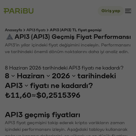
Giriş yap
Anasayfa
API3 fiyatı
API3 (API3) TL fiyat geçmişi
API3 (API3) Geçmiş Fiyat Performansı
API3'in yıllar içindeki fiyat değişimini inceleyin. Performansını
ve tarihindeki önemli dönüm noktalarını daha iyi analiz edin.
8 Haziran 2026 tarihindeki API3 fiyatı ne kadardı?
8
Haziran
2026
tarihindeki
API3
fiyatı ne kadardı?
₺11,60
≈
$0,2515396
API3 geçmiş fiyatları
API3 fiyat geçmişini takip ederek kripto varlıkların zaman
içindeki performansını izleyin. Aşağıdaki tabloyu kullanarak