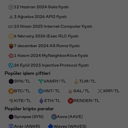
12 Haziran 2024 Gala fiyatı
3 Ağustos 2026 API3 fiyatı
10 Nisan 2025 Internet Computer fiyatı
6 february 2026 iExec RLC fiyatı
7 december 2024 AS Roma fiyatı
1 Kasım 2024 MyNeighborAlice fiyatı
26 Eylül 2023 Injective Protocol fiyatı
Popüler işlem çiftleri
SYN/TL
VANRY/TL
TLM/TL
BTC/TL
HNT/TL
GAL/TL
XRP/TL
KITE/TL
ETH/TL
RENDER/TL
Popüler kripto paralar
Synapse (SYN)
Aave (AAVE)
Ankr (ANKR)
Waves (WAVES)