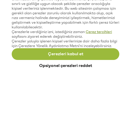
sınırlı ve gizliliğe uygun olacak şekilde çerezler aracılığıyla
kişisel verileriniz işlenmektedir. Bu web sitesinin çalışması için
gerekli olan çerezler zorunlu olarak kullanılmakta olup, açık
rıza vermeniz halinde deneyiminizi iyileştirmek, hizmetlerimizi
geliştirmek ve kişiselleştirme yapabilmek için farklı çerez türleri
kullanılabilecektir.
Çerezlerle verdiğiniz izni, istediğiniz zaman
Çerez tercihleri
sayfasını ziyaret ederek değiştirebilirsiniz.
Çerezler yoluyla işlenen kişisel verilerinize dair daha fazla bilgi
için Çerezlere Yönelik Aydınlatma Metni'ni inceleyebilirsiniz.
Çerezleri kabul et
Opsiyonel çerezleri reddet
Paribu’yu keşfet
Eğitimler
Etkinlikler
Açık pozisyonlar
Paribu sistem durumu