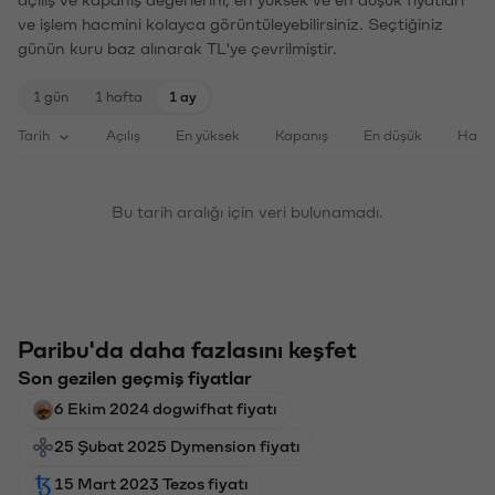
ve işlem hacmini kolayca görüntüleyebilirsiniz. Seçtiğiniz
günün kuru baz alınarak TL'ye çevrilmiştir.
1 gün
1 hafta
1 ay
Tarih
Açılış
En yüksek
Kapanış
En düşük
Haci
Bu tarih aralığı için veri bulunamadı.
Paribu'da daha fazlasını keşfet
Son gezilen geçmiş fiyatlar
6 Ekim 2024 dogwifhat fiyatı
25 Şubat 2025 Dymension fiyatı
15 Mart 2023 Tezos fiyatı