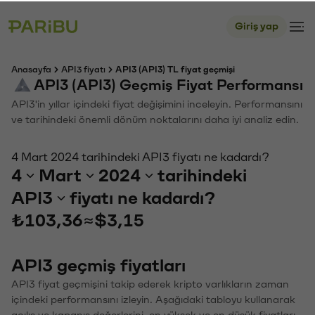
Giriş yap
Anasayfa
API3 fiyatı
API3 (API3) TL fiyat geçmişi
API3 (API3) Geçmiş Fiyat Performansı
API3'in yıllar içindeki fiyat değişimini inceleyin. Performansını
ve tarihindeki önemli dönüm noktalarını daha iyi analiz edin.
4 Mart 2024 tarihindeki API3 fiyatı ne kadardı?
4
Mart
2024
tarihindeki
API3
fiyatı ne kadardı?
₺103,36
≈
$3,15
API3 geçmiş fiyatları
API3 fiyat geçmişini takip ederek kripto varlıkların zaman
içindeki performansını izleyin. Aşağıdaki tabloyu kullanarak
açılış ve kapanış değerlerini, en yüksek ve en düşük fiyatları