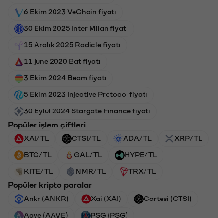
6 Ekim 2023 VeChain fiyatı
30 Ekim 2025 Inter Milan fiyatı
15 Aralık 2025 Radicle fiyatı
11 june 2020 Bat fiyatı
3 Ekim 2024 Beam fiyatı
5 Ekim 2023 Injective Protocol fiyatı
30 Eylül 2024 Stargate Finance fiyatı
Popüler işlem çiftleri
XAI/TL
CTSI/TL
ADA/TL
XRP/TL
BTC/TL
GAL/TL
HYPE/TL
KITE/TL
NMR/TL
TRX/TL
Popüler kripto paralar
Ankr (ANKR)
Xai (XAI)
Cartesi (CTSI)
Aave (AAVE)
PSG (PSG)