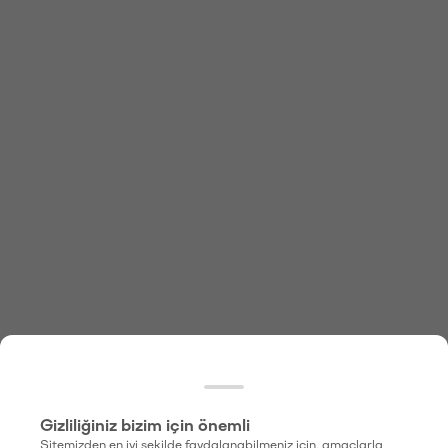
Gizliliğiniz bizim için önemli
Sitemizden en iyi şekilde faydalanabilmeniz için, amaçlarla