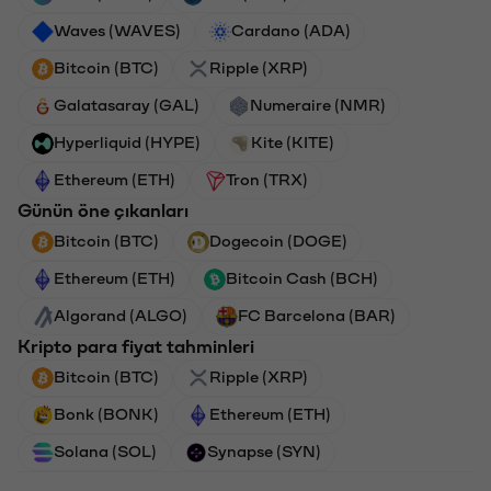
Waves (WAVES)
Cardano (ADA)
Bitcoin (BTC)
Ripple (XRP)
Galatasaray (GAL)
Numeraire (NMR)
Hyperliquid (HYPE)
Kite (KITE)
Ethereum (ETH)
Tron (TRX)
Günün öne çıkanları
Bitcoin (BTC)
Dogecoin (DOGE)
Ethereum (ETH)
Bitcoin Cash (BCH)
Algorand (ALGO)
FC Barcelona (BAR)
Kripto para fiyat tahminleri
Bitcoin (BTC)
Ripple (XRP)
Bonk (BONK)
Ethereum (ETH)
Solana (SOL)
Synapse (SYN)