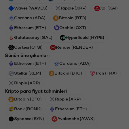
Waves (WAVES)
Ripple (XRP)
Xai (XAI)
Cardano (ADA)
Bitcoin (BTC)
Ethereum (ETH)
Orchid (OXT)
Galatasaray (GAL)
Hyperliquid (HYPE)
Cartesi (CTSI)
Render (RENDER)
Günün öne çıkanları
Ethereum (ETH)
Cardano (ADA)
Stellar (XLM)
Bitcoin (BTC)
Tron (TRX)
Ripple (XRP)
Kripto para fiyat tahminleri
Bitcoin (BTC)
Ripple (XRP)
Bonk (BONK)
Ethereum (ETH)
Synapse (SYN)
Avalanche (AVAX)