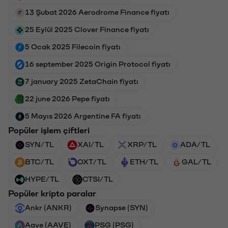
13 Şubat 2026 Aerodrome Finance fiyatı
25 Eylül 2025 Clover Finance fiyatı
5 Ocak 2025 Filecoin fiyatı
16 september 2025 Origin Protocol fiyatı
7 january 2025 ZetaChain fiyatı
22 june 2026 Pepe fiyatı
5 Mayıs 2026 Argentine FA fiyatı
Popüler işlem çiftleri
SYN/TL
XAI/TL
XRP/TL
ADA/TL
BTC/TL
OXT/TL
ETH/TL
GAL/TL
HYPE/TL
CTSI/TL
Popüler kripto paralar
Ankr (ANKR)
Synapse (SYN)
Aave (AAVE)
PSG (PSG)