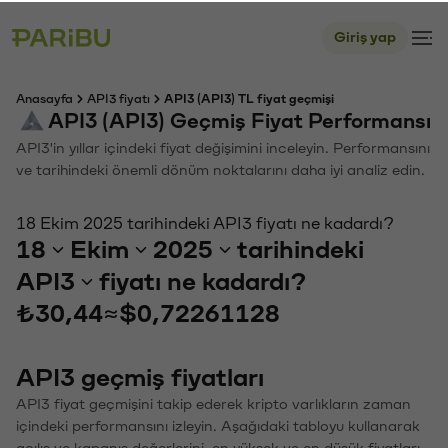
Giriş yap
Anasayfa
API3 fiyatı
API3 (API3) TL fiyat geçmişi
API3 (API3) Geçmiş Fiyat Performansı
API3'in yıllar içindeki fiyat değişimini inceleyin. Performansını
ve tarihindeki önemli dönüm noktalarını daha iyi analiz edin.
18 Ekim 2025 tarihindeki API3 fiyatı ne kadardı?
18
Ekim
2025
tarihindeki
API3
fiyatı ne kadardı?
₺30,44
≈
$0,72261128
API3 geçmiş fiyatları
API3 fiyat geçmişini takip ederek kripto varlıkların zaman
içindeki performansını izleyin. Aşağıdaki tabloyu kullanarak
açılış ve kapanış değerlerini, en yüksek ve en düşük fiyatları