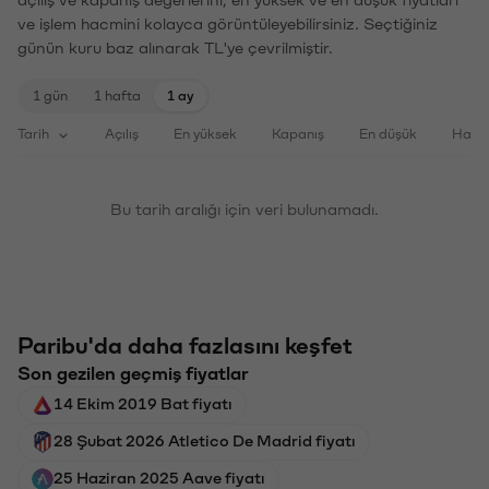
ve işlem hacmini kolayca görüntüleyebilirsiniz. Seçtiğiniz
günün kuru baz alınarak TL'ye çevrilmiştir.
1 gün
1 hafta
1 ay
Tarih
Açılış
En yüksek
Kapanış
En düşük
Haci
Bu tarih aralığı için veri bulunamadı.
Paribu'da daha fazlasını keşfet
Son gezilen geçmiş fiyatlar
14 Ekim 2019 Bat fiyatı
28 Şubat 2026 Atletico De Madrid fiyatı
25 Haziran 2025 Aave fiyatı