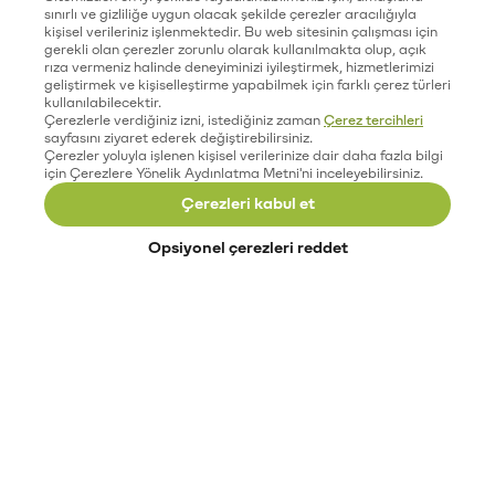
sınırlı ve gizliliğe uygun olacak şekilde çerezler aracılığıyla
kişisel verileriniz işlenmektedir. Bu web sitesinin çalışması için
gerekli olan çerezler zorunlu olarak kullanılmakta olup, açık
rıza vermeniz halinde deneyiminizi iyileştirmek, hizmetlerimizi
geliştirmek ve kişiselleştirme yapabilmek için farklı çerez türleri
kullanılabilecektir.
Çerezlerle verdiğiniz izni, istediğiniz zaman
Çerez tercihleri
sayfasını ziyaret ederek değiştirebilirsiniz.
Çerezler yoluyla işlenen kişisel verilerinize dair daha fazla bilgi
için Çerezlere Yönelik Aydınlatma Metni'ni inceleyebilirsiniz.
Çerezleri kabul et
Opsiyonel çerezleri reddet
Paribu’yu keşfet
Eğitimler
Etkinlikler
Açık pozisyonlar
Paribu sistem durumu