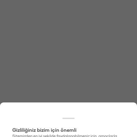
Gizliliğiniz bizim için önemli
Sitemizden en iyi şekilde faydalanabilmeniz için, amaçlarla