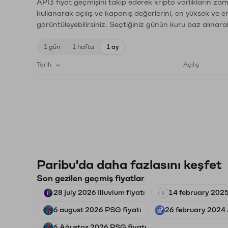
API3 fiyat geçmişini takip ederek kripto varlıkların za
kullanarak açılış ve kapanış değerlerini, en yüksek ve e
görüntüleyebilirsiniz. Seçtiğiniz günün kuru baz alınarak
1 gün
1 hafta
1 ay
Tarih
Açılış
Paribu'da daha fazlasını keşfet
Son gezilen geçmiş fiyatlar
28 july 2026 Illuvium fiyatı
14 february 2025
6 august 2026 PSG fiyatı
26 february 2024 
6 Ağustos 2026 PSG fiyatı