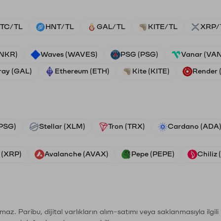
TC/TL
HNT/TL
GAL/TL
KITE/TL
XRP/
ANKR)
Waves (WAVES)
PSG (PSG)
Vanar (VA
ray (GAL)
Ethereum (ETH)
Kite (KITE)
Render
PSG)
Stellar (XLM)
Tron (TRX)
Cardano (ADA
 (XRP)
Avalanche (AVAX)
Pepe (PEPE)
Chiliz
şımaz. Paribu, dijital varlıkların alım-satımı veya saklanmasıyla ilgi