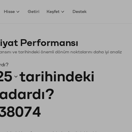
Hisse
Getiri
Keşfet
Destek
iyat Performansı
rmansını ve tarihindeki önemli dönüm noktalarını daha iyi analiz
rdı?
25
tarihindeki
kadardı?
38074