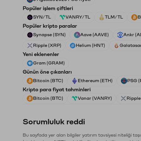
Popüler işlem çiftleri
SYN/TL
VANRY/TL
TLM/TL
B
Popüler kripto paralar
Synapse (SYN)
Aave (AAVE)
Ankr (
Ripple (XRP)
Helium (HNT)
Galatasa
Yeni eklenenler
Gram (GRAM)
Günün öne çıkanları
Bitcoin (BTC)
Ethereum (ETH)
PSG (
Kripto para fiyat tahminleri
Bitcoin (BTC)
Vanar (VANRY)
Ripple
Sorumluluk reddi
Bu sayfada yer alan bilgiler yatırım tavsiyesi niteliği ta