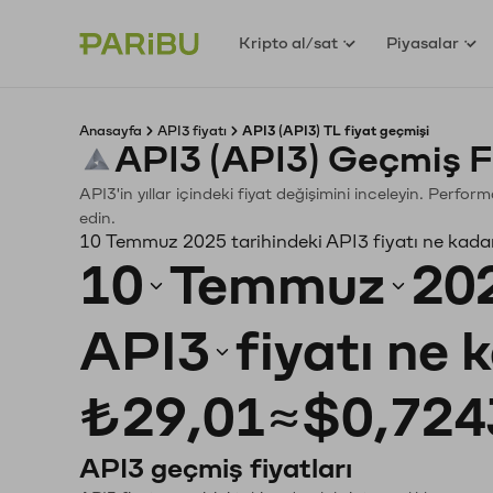
Kripto al/sat
Piyasalar
Anasayfa
API3 fiyatı
API3 (API3) TL fiyat geçmişi
API3 (API3) Geçmiş F
API3'in yıllar içindeki fiyat değişimini inceleyin. Perfo
edin.
10 Temmuz 2025 tarihindeki API3 fiyatı ne kada
10
Temmuz
20
API3
fiyatı ne 
₺29,01
≈
$0,724
API3 geçmiş fiyatları