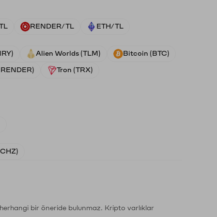
TL
RENDER/TL
ETH/TL
NRY)
Alien Worlds (TLM)
Bitcoin (BTC)
 (RENDER)
Tron (TRX)
)
 (CHZ)
li herhangi bir öneride bulunmaz. Kripto varlıklar