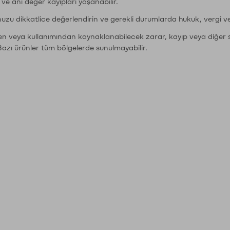
r ve ani değer kayıpları yaşanabilir.
nuzu dikkatlice değerlendirin ve gerekli durumlarda hukuk, vergi v
den veya kullanımından kaynaklanabilecek zarar, kayıp veya diğer 
Bazı ürünler tüm bölgelerde sunulmayabilir.