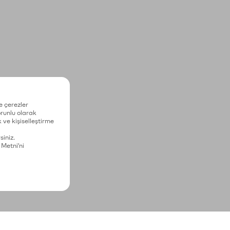
e çerezler
zorunlu olarak
 ve kişiselleştirme
siniz.
 Metni'ni