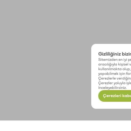
Gizliliğiniz biz
Sitemizden en iyi şe
aracılığıyla kişisel
kullanılmakta olup, 
yapabilmek için fark
Çerezlerle verdiğin
Çerezler yoluyla işl
inceleyebilirsiniz.
Çerezleri kabu