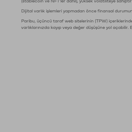
(stablecoin ve NFT'ler dahil), yüksek volatiliteye sahipti
Dijital varlık işlemleri yapmadan önce finansal durumu
Paribu, üçüncü taraf web sitelerinin (TPW) içeriklerin
varlıklarınızda kayıp veya değer düşüşüne yol açabilir. 