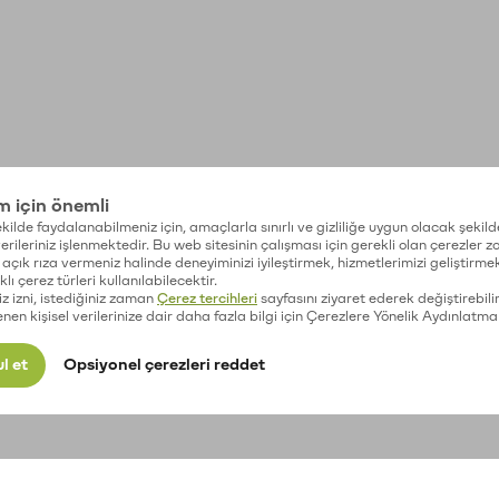
im için önemli
kilde faydalanabilmeniz için, amaçlarla sınırlı ve gizliliğe uygun olacak şekild
 verileriniz işlenmektedir. Bu web sitesinin çalışması için gerekli olan çerezler 
açık rıza vermeniz halinde deneyiminizi iyileştirmek, hizmetlerimizi geliştirmek
lı çerez türleri kullanılabilecektir.
iz izni, istediğiniz zaman
Çerez tercihleri
sayfasını ziyaret ederek değiştirebilir
enen kişisel verilerinize dair daha fazla bilgi için Çerezlere Yönelik Aydınlatma
l et
Opsiyonel çerezleri reddet