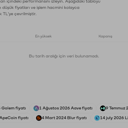
man içindeki performansını izleyin. Aşağıdaki tabloyu
n düşük fiyatları ve işlem hacmini kolayca
 TL'ye çevrilmiştir.
En yüksek
Kapanış
Bu tarih aralığı için veri bulunamadı.
 Golem fiyatı
1 Ağustos 2026 Aave fiyatı
9 Temmuz 2
ApeCoin fiyatı
4 Mart 2024 Blur fiyatı
14 july 2026 L