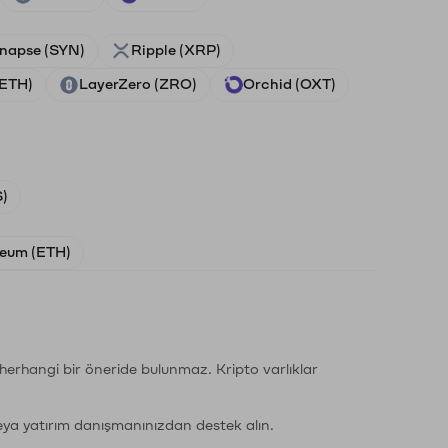
napse (SYN)
Ripple (XRP)
(ETH)
LayerZero (ZRO)
Orchid (OXT)
)
eum (ETH)
li herhangi bir öneride bulunmaz. Kripto varlıklar
eya yatırım danışmanınızdan destek alın.