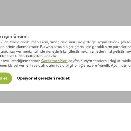
im için önemli
kilde faydalanabilmeniz için, amaçlarla sınırlı ve gizliliğe uygun olacak şekild
 verileriniz işlenmektedir. Bu web sitesinin çalışması için gerekli olan çerezler 
açık rıza vermeniz halinde deneyiminizi iyileştirmek, hizmetlerimizi geliştirmek
lı çerez türleri kullanılabilecektir.
iz izni, istediğiniz zaman
Çerez tercihleri
sayfasını ziyaret ederek değiştirebilir
enen kişisel verilerinize dair daha fazla bilgi için Çerezlere Yönelik Aydınlatma
l et
Opsiyonel çerezleri reddet