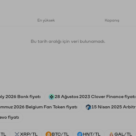
En yüksek
Kapanış
Bu tarih aralığı için veri bulunamadı.
uly 2026 Bonk fiyatı
28 Ağustos 2023 Clover Finance fiyatı
emmuz 2026 Belgium Fan Token fiyatı
15 Nisan 2025 Arbitr
vo fiyatı
/TL
XRP/TL
BTC/TL
HNT/TL
GAL/TL