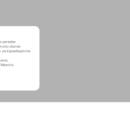
e çerezler
zorunlu olarak
 ve kişiselleştirme
siniz.
 Metni'ni