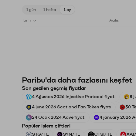
1 gün
1 hafta
1 ay
Tarih
Açılış
Paribu'da daha fazlasını keşfet
Son gezilen geçmiş fiyatlar
4 Ağustos 2026 Injective Protocol fiyatı
8 j
4 june 2026 Scotland Fan Token fiyatı
30 T
24 Ocak 2024 Aave fiyatı
4 january 2026 Ae
Popüler işlem çiftleri
STG/TL
SYN/TL
CTSI/TL
XAI