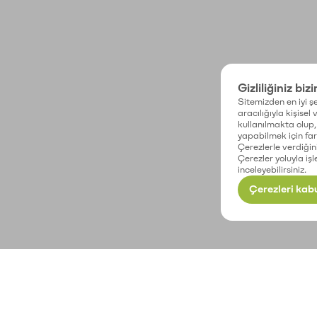
Gizliliğiniz biz
Sitemizden en iyi şe
aracılığıyla kişisel
kullanılmakta olup, 
yapabilmek için fark
Çerezlerle verdiğin
Çerezler yoluyla işl
inceleyebilirsiniz.
Çerezleri kabu