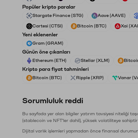
Popüler kripto paralar
Stargate Finance (STG)
Aave (AAVE)
Cartesi (CTSI)
Bitcoin (BTC)
Xai (XAI
Yeni eklenenler
Gram (GRAM)
Günün öne çıkanları
Ethereum (ETH)
Stellar (XLM)
Bitcoi
Kripto para fiyat tahminleri
Bitcoin (BTC)
Ripple (XRP)
Vanar (
Sorumluluk reddi
Bu sayfada yer alan bilgiler yatırım tavsiyesi niteliği ta
(stablecoin ve NFT'ler dahil), yüksek volatiliteye sahipti
Dijital varlık işlemleri yapmadan önce finansal durumu