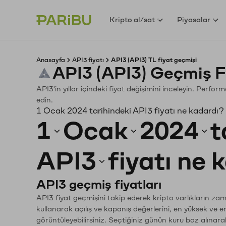
Kripto al/sat
Piyasalar
Anasayfa
API3 fiyatı
API3 (API3) TL fiyat geçmişi
API3 (API3) Geçmiş F
API3'in yıllar içindeki fiyat değişimini inceleyin. Perfo
edin.
1 Ocak 2024 tarihindeki API3 fiyatı ne kadardı?
1
Ocak
2024
t
API3
fiyatı ne 
API3 geçmiş fiyatları
API3 fiyat geçmişini takip ederek kripto varlıkların za
kullanarak açılış ve kapanış değerlerini, en yüksek ve e
görüntüleyebilirsiniz. Seçtiğiniz günün kuru baz alınarak