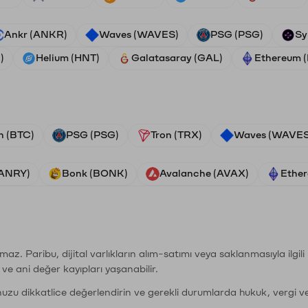
Ankr (ANKR)
Waves (WAVES)
PSG (PSG)
Sy
)
Helium (HNT)
Galatasaray (GAL)
Ethereum 
n (BTC)
PSG (PSG)
Tron (TRX)
Waves (WAVES
VANRY)
Bonk (BONK)
Avalanche (AVAX)
Ether
şımaz. Paribu, dijital varlıkların alım-satımı veya saklanmasıyla ilgi
r ve ani değer kayıpları yaşanabilir.
nuzu dikkatlice değerlendirin ve gerekli durumlarda hukuk, vergi v