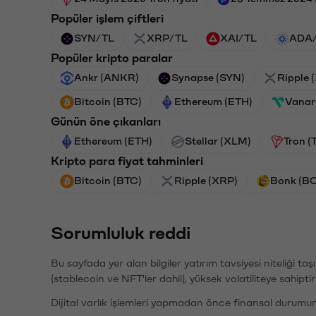
Popüler işlem çiftleri
SYN/TL
XRP/TL
XAI/TL
ADA
Popüler kripto paralar
Ankr (ANKR)
Synapse (SYN)
Ripple 
Bitcoin (BTC)
Ethereum (ETH)
Vanar
Günün öne çıkanları
Ethereum (ETH)
Stellar (XLM)
Tron (
Kripto para fiyat tahminleri
Bitcoin (BTC)
Ripple (XRP)
Bonk (B
Sorumluluk reddi
Bu sayfada yer alan bilgiler yatırım tavsiyesi niteliği ta
(stablecoin ve NFT'ler dahil), yüksek volatiliteye sahipti
Dijital varlık işlemleri yapmadan önce finansal durumu