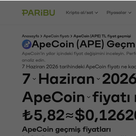
Kripto al/sat
Piyasalar
Anasayfa
ApeCoin fiyatı
ApeCoin (APE) TL fiyat geçmişi
ApeCoin (APE) Geçmi
ApeCoin'in yıllar içindeki fiyat değişimini inceleyin. P
analiz edin.
7 Haziran 2026 tarihindeki ApeCoin fiyatı ne ka
7
Haziran
202
ApeCoin
fiyatı
₺5,82
≈
$0,1262
ApeCoin geçmiş fiyatları