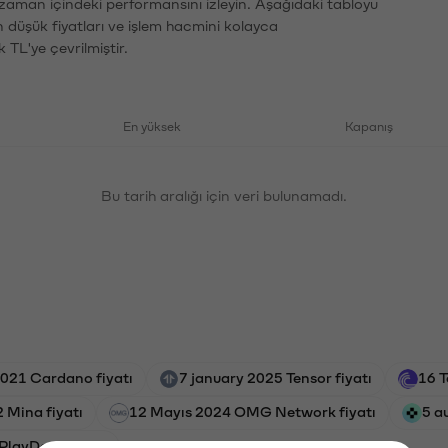
 zaman içindeki performansını izleyin. Aşağıdaki tabloyu
n düşük fiyatları ve işlem hacmini kolayca
 TL'ye çevrilmiştir.
En yüksek
Kapanış
Bu tarih aralığı için veri bulunamadı.
021 Cardano fiyatı
7 january 2025 Tensor fiyatı
16 T
 Mina fiyatı
12 Mayıs 2024 OMG Network fiyatı
5 a
PlayDapp fiyatı