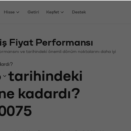
Hisse
Getiri
Keşfet
Destek
ş Fiyat Performansı
erformansını ve tarihindeki önemli dönüm noktalarını daha iyi
dardı?
6
tarihindeki
 ne kadardı?
0075