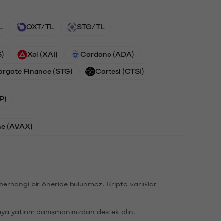
L
OXT/TL
STG/TL
S)
Xai (XAI)
Cardano (ADA)
argate Finance (STG)
Cartesi (CTSI)
P)
he (AVAX)
li herhangi bir öneride bulunmaz. Kripto varlıklar
eya yatırım danışmanınızdan destek alın.