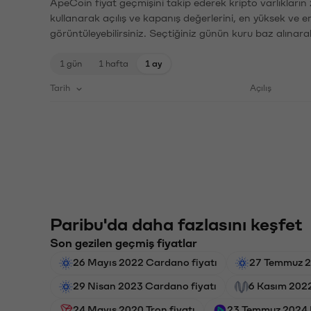
ApeCoin fiyat geçmişini takip ederek kripto varlıkların
kullanarak açılış ve kapanış değerlerini, en yüksek ve e
görüntüleyebilirsiniz. Seçtiğiniz günün kuru baz alınarak
1 gün
1 hafta
1 ay
Tarih
Açılış
Paribu'da daha fazlasını keşfet
Son gezilen geçmiş fiyatlar
26 Mayıs 2022 Cardano fiyatı
27 Temmuz 2
29 Nisan 2023 Cardano fiyatı
6 Kasım 2022
24 Mayıs 2020 Tron fiyatı
23 Temmuz 2024 