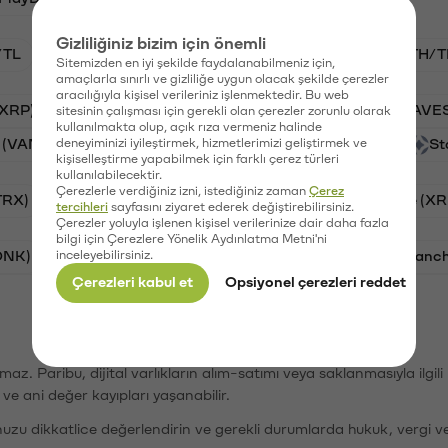
Gizliliğiniz bizim için önemli
/TL
BTC/TL
VANRY/TL
GAL/TL
ETH/T
Sitemizden en iyi şekilde faydalanabilmeniz için,
amaçlarla sınırlı ve gizliliğe uygun olacak şekilde çerezler
aracılığıyla kişisel verileriniz işlenmektedir. Bu web
(XRP)
Aave (AAVE)
PSG (PSG)
Waves (WAVE
sitesinin çalışması için gerekli olan çerezler zorunlu olarak
kullanılmakta olup, açık rıza vermeniz halinde
 (VANRY)
deneyiminizi iyileştirmek, hizmetlerimizi geliştirmek ve
Galatasaray (GAL)
Orchid (OXT)
St
kişiselleştirme yapabilmek için farklı çerez türleri
kullanılabilecektir.
Çerezlerle verdiğiniz izni, istediğiniz zaman
Çerez
TRX)
Bitcoin (BTC)
Cardano (ADA)
Ripple (XR
tercihleri
sayfasını ziyaret ederek değiştirebilirsiniz.
Çerezler yoluyla işlenen kişisel verilerinize dair daha fazla
bilgi için Çerezlere Yönelik Aydınlatma Metni'ni
ONK)
inceleyebilirsiniz.
Ethereum (ETH)
Synapse (SYN)
Avalanc
Çerezleri kabul et
Opsiyonel çerezleri reddet
şımaz. Paribu, dijital varlıkların alım-satımı veya saklanmasıyla ilgi
r ve ani değer kayıpları yaşanabilir.
nuzu dikkatlice değerlendirin ve gerekli durumlarda hukuk, vergi v