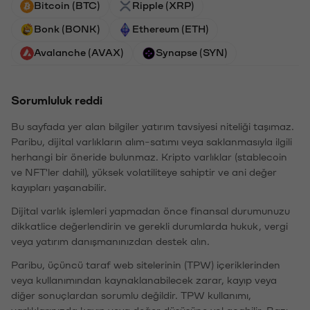
Bitcoin (BTC)
Ripple (XRP)
Bonk (BONK)
Ethereum (ETH)
Avalanche (AVAX)
Synapse (SYN)
Sorumluluk reddi
Bu sayfada yer alan bilgiler yatırım tavsiyesi niteliği taşımaz.
Paribu, dijital varlıkların alım-satımı veya saklanmasıyla ilgili
herhangi bir öneride bulunmaz. Kripto varlıklar (stablecoin
ve NFT'ler dahil), yüksek volatiliteye sahiptir ve ani değer
kayıpları yaşanabilir.
Dijital varlık işlemleri yapmadan önce finansal durumunuzu
dikkatlice değerlendirin ve gerekli durumlarda hukuk, vergi
veya yatırım danışmanınızdan destek alın.
Paribu, üçüncü taraf web sitelerinin (TPW) içeriklerinden
veya kullanımından kaynaklanabilecek zarar, kayıp veya
diğer sonuçlardan sorumlu değildir. TPW kullanımı,
varlıklarınızda kayıp veya değer düşüşüne yol açabilir. Bazı