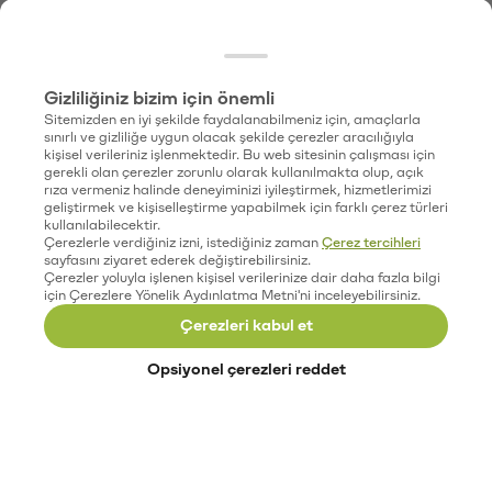
Gizliliğiniz bizim için önemli
Sitemizden en iyi şekilde faydalanabilmeniz için, amaçlarla
sınırlı ve gizliliğe uygun olacak şekilde çerezler aracılığıyla
kişisel verileriniz işlenmektedir. Bu web sitesinin çalışması için
gerekli olan çerezler zorunlu olarak kullanılmakta olup, açık
rıza vermeniz halinde deneyiminizi iyileştirmek, hizmetlerimizi
geliştirmek ve kişiselleştirme yapabilmek için farklı çerez türleri
kullanılabilecektir.
Çerezlerle verdiğiniz izni, istediğiniz zaman
Çerez tercihleri
sayfasını ziyaret ederek değiştirebilirsiniz.
Çerezler yoluyla işlenen kişisel verilerinize dair daha fazla bilgi
için Çerezlere Yönelik Aydınlatma Metni'ni inceleyebilirsiniz.
Çerezleri kabul et
Opsiyonel çerezleri reddet