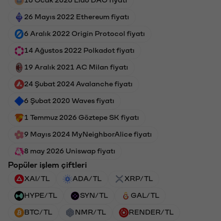
26 Mayıs 2022 Ethereum fiyatı
6 Aralık 2022 Origin Protocol fiyatı
14 Ağustos 2022 Polkadot fiyatı
19 Aralık 2021 AC Milan fiyatı
24 Şubat 2024 Avalanche fiyatı
6 Şubat 2020 Waves fiyatı
1 Temmuz 2026 Göztepe SK fiyatı
9 Mayıs 2024 MyNeighborAlice fiyatı
8 may 2026 Uniswap fiyatı
Popüler işlem çiftleri
XAI/TL
ADA/TL
XRP/TL
HYPE/TL
SYN/TL
GAL/TL
BTC/TL
NMR/TL
RENDER/TL