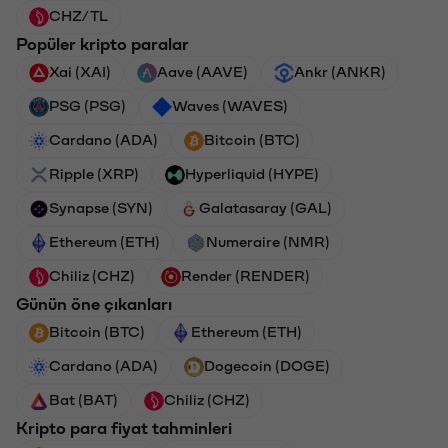
CHZ/TL
Popüler kripto paralar
Xai (XAI)
Aave (AAVE)
Ankr (ANKR)
PSG (PSG)
Waves (WAVES)
Cardano (ADA)
Bitcoin (BTC)
Ripple (XRP)
Hyperliquid (HYPE)
Synapse (SYN)
Galatasaray (GAL)
Ethereum (ETH)
Numeraire (NMR)
Chiliz (CHZ)
Render (RENDER)
Günün öne çıkanları
Bitcoin (BTC)
Ethereum (ETH)
Cardano (ADA)
Dogecoin (DOGE)
Bat (BAT)
Chiliz (CHZ)
Kripto para fiyat tahminleri