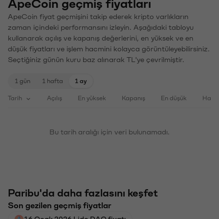
ApeCoin geçmiş fiyatları
ApeCoin fiyat geçmişini takip ederek kripto varlıkların
zaman içindeki performansını izleyin. Aşağıdaki tabloyu
kullanarak açılış ve kapanış değerlerini, en yüksek ve en
düşük fiyatları ve işlem hacmini kolayca görüntüleyebilirsiniz.
Seçtiğiniz günün kuru baz alınarak TL'ye çevrilmiştir.
1 gün
1 hafta
1 ay
Tarih
Açılış
En yüksek
Kapanış
En düşük
Haci
Bu tarih aralığı için veri bulunamadı.
Paribu'da daha fazlasını keşfet
Son gezilen geçmiş fiyatlar
16 Ocak 2026 Lido DAO fiyatı