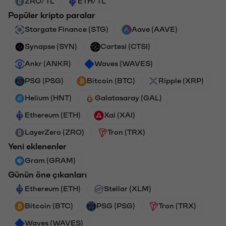
ZRO/TL
ETH/TL
Popüler kripto paralar
Stargate Finance (STG)
Aave (AAVE)
Synapse (SYN)
Cartesi (CTSI)
Ankr (ANKR)
Waves (WAVES)
PSG (PSG)
Bitcoin (BTC)
Ripple (XRP)
Helium (HNT)
Galatasaray (GAL)
Ethereum (ETH)
Xai (XAI)
LayerZero (ZRO)
Tron (TRX)
Yeni eklenenler
Gram (GRAM)
Günün öne çıkanları
Ethereum (ETH)
Stellar (XLM)
Bitcoin (BTC)
PSG (PSG)
Tron (TRX)
Waves (WAVES)