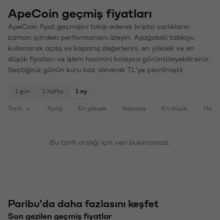
ApeCoin geçmiş fiyatları
ApeCoin fiyat geçmişini takip ederek kripto varlıkların
zaman içindeki performansını izleyin. Aşağıdaki tabloyu
kullanarak açılış ve kapanış değerlerini, en yüksek ve en
düşük fiyatları ve işlem hacmini kolayca görüntüleyebilirsiniz.
Seçtiğiniz günün kuru baz alınarak TL'ye çevrilmiştir.
1 gün
1 hafta
1 ay
Tarih
Açılış
En yüksek
Kapanış
En düşük
Haci
Bu tarih aralığı için veri bulunamadı.
Paribu'da daha fazlasını keşfet
Son gezilen geçmiş fiyatlar