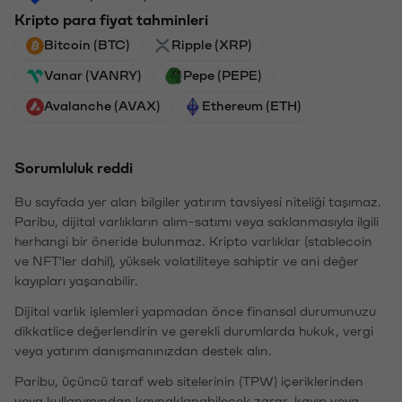
Kripto para fiyat tahminleri
Bitcoin (BTC)
Ripple (XRP)
Vanar (VANRY)
Pepe (PEPE)
Avalanche (AVAX)
Ethereum (ETH)
Sorumluluk reddi
Bu sayfada yer alan bilgiler yatırım tavsiyesi niteliği taşımaz.
Paribu, dijital varlıkların alım-satımı veya saklanmasıyla ilgili
herhangi bir öneride bulunmaz. Kripto varlıklar (stablecoin
ve NFT'ler dahil), yüksek volatiliteye sahiptir ve ani değer
kayıpları yaşanabilir.
Dijital varlık işlemleri yapmadan önce finansal durumunuzu
dikkatlice değerlendirin ve gerekli durumlarda hukuk, vergi
veya yatırım danışmanınızdan destek alın.
Paribu, üçüncü taraf web sitelerinin (TPW) içeriklerinden
veya kullanımından kaynaklanabilecek zarar, kayıp veya