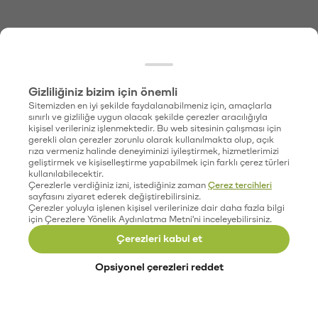
Gizliliğiniz bizim için önemli
Sitemizden en iyi şekilde faydalanabilmeniz için, amaçlarla
sınırlı ve gizliliğe uygun olacak şekilde çerezler aracılığıyla
kişisel verileriniz işlenmektedir. Bu web sitesinin çalışması için
gerekli olan çerezler zorunlu olarak kullanılmakta olup, açık
rıza vermeniz halinde deneyiminizi iyileştirmek, hizmetlerimizi
geliştirmek ve kişiselleştirme yapabilmek için farklı çerez türleri
kullanılabilecektir.
Çerezlerle verdiğiniz izni, istediğiniz zaman
Çerez tercihleri
sayfasını ziyaret ederek değiştirebilirsiniz.
Çerezler yoluyla işlenen kişisel verilerinize dair daha fazla bilgi
için Çerezlere Yönelik Aydınlatma Metni'ni inceleyebilirsiniz.
Çerezleri kabul et
Opsiyonel çerezleri reddet