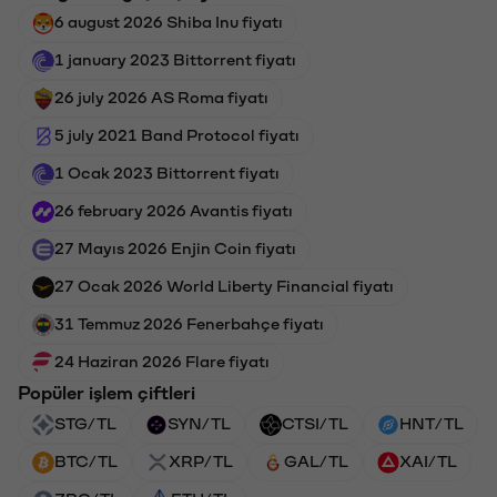
6 august 2026 Shiba Inu fiyatı
1 january 2023 Bittorrent fiyatı
26 july 2026 AS Roma fiyatı
5 july 2021 Band Protocol fiyatı
1 Ocak 2023 Bittorrent fiyatı
26 february 2026 Avantis fiyatı
27 Mayıs 2026 Enjin Coin fiyatı
27 Ocak 2026 World Liberty Financial fiyatı
31 Temmuz 2026 Fenerbahçe fiyatı
24 Haziran 2026 Flare fiyatı
Popüler işlem çiftleri
STG/TL
SYN/TL
CTSI/TL
HNT/TL
BTC/TL
XRP/TL
GAL/TL
XAI/TL