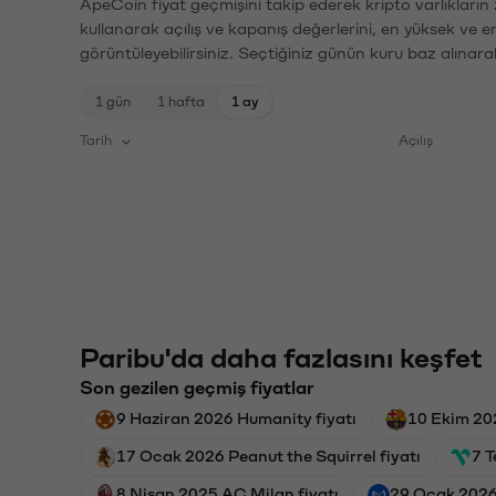
ApeCoin fiyat geçmişini takip ederek kripto varlıkların
kullanarak açılış ve kapanış değerlerini, en yüksek ve e
görüntüleyebilirsiniz. Seçtiğiniz günün kuru baz alınarak
1 gün
1 hafta
1 ay
Tarih
Açılış
Paribu'da daha fazlasını keşfet
Son gezilen geçmiş fiyatlar
9 Haziran 2026 Humanity fiyatı
10 Ekim 20
17 Ocak 2026 Peanut the Squirrel fiyatı
7 
8 Nisan 2025 AC Milan fiyatı
29 Ocak 2026 A