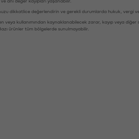
r ve ani değer kayıpları yaşanabilir.
nuzu dikkatlice değerlendirin ve gerekli durumlarda hukuk, vergi v
den veya kullanımından kaynaklanabilecek zarar, kayıp veya diğer 
Bazı ürünler tüm bölgelerde sunulmayabilir.