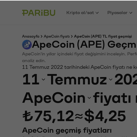
Kripto al/sat
Piyasalar
Anasayfa
ApeCoin fiyatı
ApeCoin (APE) TL fiyat geçmişi
ApeCoin (APE) Geçmi
ApeCoin'in yıllar içindeki fiyat değişimini inceleyin. P
analiz edin.
11 Temmuz 2022 tarihindeki ApeCoin fiyatı ne 
11
Temmuz
20
ApeCoin
fiyatı
₺75,12
≈
$4,25
ApeCoin geçmiş fiyatları