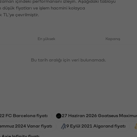
 zaman içindeki performansını izleyin. Aşağıdaki tabloyu
n düşük fiyatları ve işlem hacmini kolayca
 TL'ye çevrilmiştir.
En yüksek
Kapanış
Bu tarih aralığı için veri bulunamadı.
22 FC Barcelona fiyatı
27 Haziran 2026 Goatseus Maximus 
Temmuz 2024 Vanar fiyatı
9 Eylül 2021 Algorand fiyatı
xie Infinity fiyatı