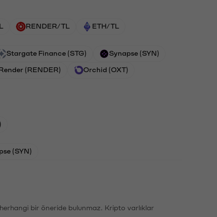
L
RENDER/TL
ETH/TL
Stargate Finance (STG)
Synapse (SYN)
Render (RENDER)
Orchid (OXT)
)
pse (SYN)
li herhangi bir öneride bulunmaz. Kripto varlıklar