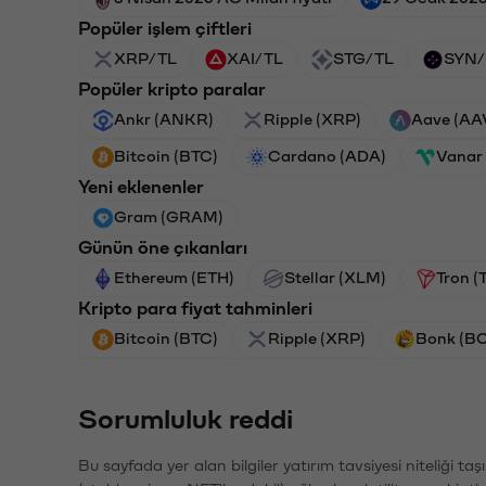
Popüler işlem çiftleri
XRP/TL
XAI/TL
STG/TL
SYN/
Popüler kripto paralar
Ankr (ANKR)
Ripple (XRP)
Aave (AA
Bitcoin (BTC)
Cardano (ADA)
Vanar
Yeni eklenenler
Gram (GRAM)
Günün öne çıkanları
Ethereum (ETH)
Stellar (XLM)
Tron (
Kripto para fiyat tahminleri
Bitcoin (BTC)
Ripple (XRP)
Bonk (B
Sorumluluk reddi
Bu sayfada yer alan bilgiler yatırım tavsiyesi niteliği ta