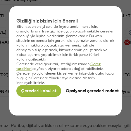
TL
ADA/TL
BTC/TL
VANRY/TL
GAL/T
Gizliliğiniz bizim için önemli
Sitemizden en iyi şekilde faydalanabilmeniz için,
amaçlarla sınırlı ve gizliliğe uygun olacak şekilde çerezler
VE)
Xai (XAI)
Waves (WAVES)
PSG (PSG)
aracılığıyla kişisel verileriniz işlenmektedir. Bu web
sitesinin çalışması için gerekli olan çerezler zorunlu olarak
 (VANRY)
Galatasaray (GAL)
Ethereum (ETH)
kullanılmakta olup, açık rıza vermeniz halinde
deneyiminizi iyileştirmek, hizmetlerimizi geliştirmek ve
kişiselleştirme yapabilmek için farklı çerez türleri
kullanılabilecektir.
Çerezlerle verdiğiniz izni, istediğiniz zaman
Çerez
tercihleri
sayfasını ziyaret ederek değiştirebilirsiniz.
Çerezler yoluyla işlenen kişisel verilerinize dair daha fazla
TRX)
Bitcoin (BTC)
Ripple (XRP)
Litecoin (LTC
bilgi için Çerezlere Yönelik Aydınlatma Metni'ni
inceleyebilirsiniz.
Çerezleri kabul et
Opsiyonel çerezleri reddet
ONK)
Ethereum (ETH)
Avalanche (AVAX)
Syna
şımaz. Paribu, dijital varlıkların alım-satımı veya saklanmasıyla ilgi