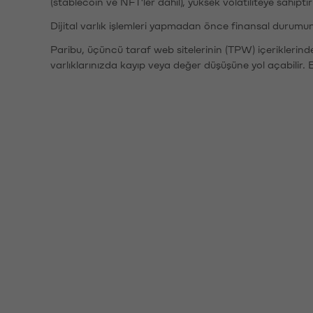
(stablecoin ve NFT'ler dahil), yüksek volatiliteye sahipti
Dijital varlık işlemleri yapmadan önce finansal durumu
Paribu, üçüncü taraf web sitelerinin (TPW) içeriklerin
varlıklarınızda kayıp veya değer düşüşüne yol açabilir. 