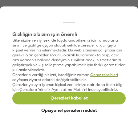
Gizliliğiniz bizim için önemli
Sitemizden en iyi şekilde faydalanabilmeniz için, amaçlarla
sınırlı ve gizliliğe uygun olacak şekilde çerezler aracılığıyla
kişisel verileriniz işlenmektedir. Bu web sitesinin çalışması için
gerekli olan çerezler zorunlu olarak kullanılmakta olup, açık
rıza vermeniz halinde deneyiminizi iyileştirmek, hizmetlerimizi
geliştirmek ve kişiselleştirme yapabilmek için farklı çerez türleri
kullanılabilecektir.
Çerezlerle verdiğiniz izni, istediğiniz zaman
Çerez tercihleri
sayfasını ziyaret ederek değiştirebilirsiniz.
Çerezler yoluyla işlenen kişisel verilerinize dair daha fazla bilgi
için Çerezlere Yönelik Aydınlatma Metni'ni inceleyebilirsiniz.
Çerezleri kabul et
Opsiyonel çerezleri reddet