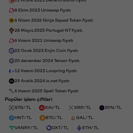
8 Ekim 2023 Uniswap fiyatı
6 Nisan 2026 Ninja Squad Token fiyatı
28 Mayıs 2025 Portugal NT fiyatı
6 Kasım 2021 Uniswap fiyatı
22 Ocak 2023 Enjin Coin fiyatı
20 december 2024 Tensor fiyatı
12 Kasım 2023 Loopring fiyatı
29 Aralık 2024 io.net fiyatı
6 Kasım 2025 Spell Token fiyatı
Popüler işlem çiftleri
STG/TL
XAI/TL
XRP/TL
SYN/TL
HNT/TL
BTC/TL
GAL/TL
VANRY/TL
OXT/TL
ETH/TL