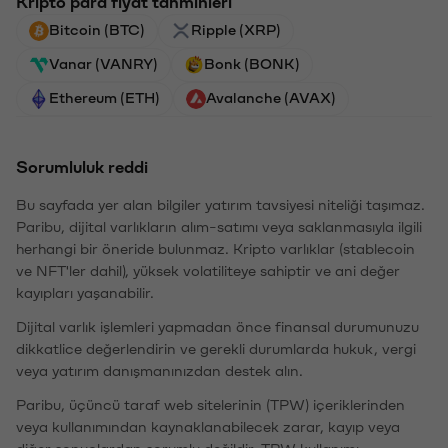
Kripto para fiyat tahminleri
Bitcoin (BTC)
Ripple (XRP)
Vanar (VANRY)
Bonk (BONK)
Ethereum (ETH)
Avalanche (AVAX)
Sorumluluk reddi
Bu sayfada yer alan bilgiler yatırım tavsiyesi niteliği taşımaz.
Paribu, dijital varlıkların alım-satımı veya saklanmasıyla ilgili
herhangi bir öneride bulunmaz. Kripto varlıklar (stablecoin
ve NFT'ler dahil), yüksek volatiliteye sahiptir ve ani değer
kayıpları yaşanabilir.
Dijital varlık işlemleri yapmadan önce finansal durumunuzu
dikkatlice değerlendirin ve gerekli durumlarda hukuk, vergi
veya yatırım danışmanınızdan destek alın.
Paribu, üçüncü taraf web sitelerinin (TPW) içeriklerinden
veya kullanımından kaynaklanabilecek zarar, kayıp veya
diğer sonuçlardan sorumlu değildir. TPW kullanımı,