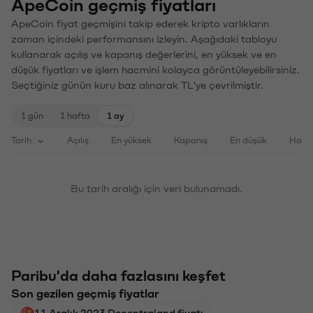
ApeCoin geçmiş fiyatları
ApeCoin fiyat geçmişini takip ederek kripto varlıkların
zaman içindeki performansını izleyin. Aşağıdaki tabloyu
kullanarak açılış ve kapanış değerlerini, en yüksek ve en
düşük fiyatları ve işlem hacmini kolayca görüntüleyebilirsiniz.
Seçtiğiniz günün kuru baz alınarak TL'ye çevrilmiştir.
1 gün
1 hafta
1 ay
Tarih
Açılış
En yüksek
Kapanış
En düşük
Haci
Bu tarih aralığı için veri bulunamadı.
Paribu'da daha fazlasını keşfet
Son gezilen geçmiş fiyatlar
11 Aralık 2023 Decentraland fiyatı