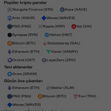
Popüler kripto paralar
Stargate Finance (STG)
Aave (AAVE)
Ankr (ANKR)
Waves (WAVES)
PSG (PSG)
Ripple (XRP)
Xai (XAI)
Synapse (SYN)
Helium (HNT)
Bitcoin (BTC)
Galatasaray (GAL)
Ethereum (ETH)
Vanar (VANRY)
Orchid (OXT)
LayerZero (ZRO)
Yeni eklenenler
Gram (GRAM)
Günün öne çıkanları
Ethereum (ETH)
Stellar (XLM)
PSG (PSG)
Bitcoin (BTC)
Tron (TRX)
Waves (WAVES)