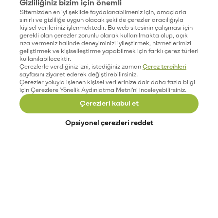
Gizliliğiniz bizim için önemli
Sitemizden en iyi şekilde faydalanabilmeniz için, amaçlarla
sınırlı ve gizliliğe uygun olacak şekilde çerezler aracılığıyla
kişisel verileriniz işlenmektedir. Bu web sitesinin çalışması için
gerekli olan çerezler zorunlu olarak kullanılmakta olup, açık
rıza vermeniz halinde deneyiminizi iyileştirmek, hizmetlerimizi
geliştirmek ve kişiselleştirme yapabilmek için farklı çerez türleri
kullanılabilecektir.
Çerezlerle verdiğiniz izni, istediğiniz zaman
Çerez tercihleri
sayfasını ziyaret ederek değiştirebilirsiniz.
Çerezler yoluyla işlenen kişisel verilerinize dair daha fazla bilgi
için Çerezlere Yönelik Aydınlatma Metni'ni inceleyebilirsiniz.
Çerezleri kabul et
Opsiyonel çerezleri reddet
Paribu’yu keşfet
Eğitimler
Etkinlikler
Açık pozisyonlar