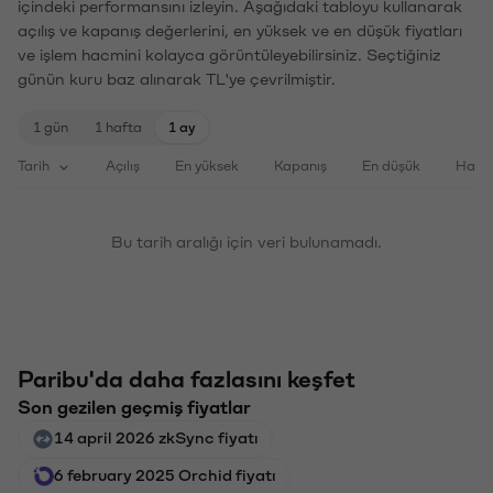
içindeki performansını izleyin. Aşağıdaki tabloyu kullanarak
açılış ve kapanış değerlerini, en yüksek ve en düşük fiyatları
ve işlem hacmini kolayca görüntüleyebilirsiniz. Seçtiğiniz
günün kuru baz alınarak TL'ye çevrilmiştir.
1 gün
1 hafta
1 ay
Tarih
Açılış
En yüksek
Kapanış
En düşük
Haci
Bu tarih aralığı için veri bulunamadı.
Paribu'da daha fazlasını keşfet
Son gezilen geçmiş fiyatlar
14 april 2026 zkSync fiyatı
6 february 2025 Orchid fiyatı