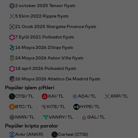
2 october 2025 Tensor fiyatı
5 Ekim 2022 Ripple fiyatı
21 Ocak 2025 Stargate Finance fiyatı
7 Eylül 2021 Polkadot fiyatı
16 Mayıs 2026 Zilliqa fiyatı
24 Mayıs 2026 Aston Villa fiyatı
18 april 2026 Polkadot fiyatı
26 Mayıs 2026 Atletico De Madrid fiyatı
Popüler işlem çiftleri
CTSI/TL
XAI/TL
ADA/TL
XRP/TL
BTC/TL
KITE/TL
HYPE/TL
NMR/TL
VANRY/TL
GAL/TL
Popüler kripto paralar
Ankr (ANKR)
Cartesi (CTSI)