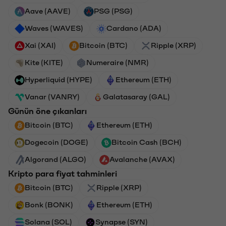
Aave (AAVE)
PSG (PSG)
Waves (WAVES)
Cardano (ADA)
Xai (XAI)
Bitcoin (BTC)
Ripple (XRP)
Kite (KITE)
Numeraire (NMR)
Hyperliquid (HYPE)
Ethereum (ETH)
Vanar (VANRY)
Galatasaray (GAL)
Günün öne çıkanları
Bitcoin (BTC)
Ethereum (ETH)
Dogecoin (DOGE)
Bitcoin Cash (BCH)
Algorand (ALGO)
Avalanche (AVAX)
Kripto para fiyat tahminleri
Bitcoin (BTC)
Ripple (XRP)
Bonk (BONK)
Ethereum (ETH)
Solana (SOL)
Synapse (SYN)