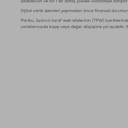
(stablecoin ve NFT'ler dahil), yüksek volatiliteye sahipti
Dijital varlık işlemleri yapmadan önce finansal durumu
Paribu, üçüncü taraf web sitelerinin (TPW) içeriklerin
varlıklarınızda kayıp veya değer düşüşüne yol açabilir. 