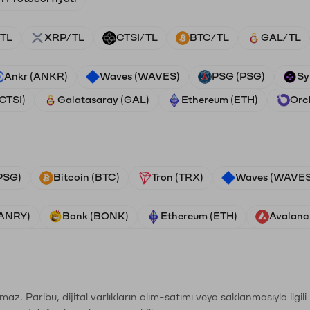
TL
XRP/TL
CTSI/TL
BTC/TL
GAL/TL
Ankr (ANKR)
Waves (WAVES)
PSG (PSG)
Sy
(CTSI)
Galatasaray (GAL)
Ethereum (ETH)
Orc
PSG)
Bitcoin (BTC)
Tron (TRX)
Waves (WAVES
VANRY)
Bonk (BONK)
Ethereum (ETH)
Avalanc
şımaz. Paribu, dijital varlıkların alım-satımı veya saklanmasıyla ilgi