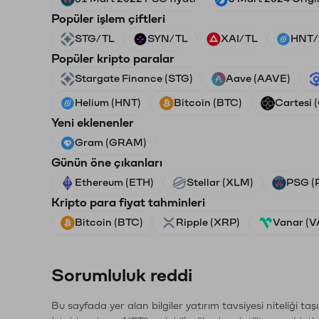
Popüler işlem çiftleri
STG/TL
SYN/TL
XAI/TL
HNT/
Popüler kripto paralar
Stargate Finance (STG)
Aave (AAVE)
Helium (HNT)
Bitcoin (BTC)
Cartesi 
Yeni eklenenler
Gram (GRAM)
Günün öne çıkanları
Ethereum (ETH)
Stellar (XLM)
PSG (
Kripto para fiyat tahminleri
Bitcoin (BTC)
Ripple (XRP)
Vanar (
Sorumluluk reddi
Bu sayfada yer alan bilgiler yatırım tavsiyesi niteliği ta