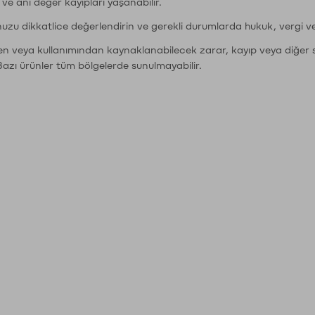
r ve ani değer kayıpları yaşanabilir.
nuzu dikkatlice değerlendirin ve gerekli durumlarda hukuk, vergi v
den veya kullanımından kaynaklanabilecek zarar, kayıp veya diğer 
Bazı ürünler tüm bölgelerde sunulmayabilir.