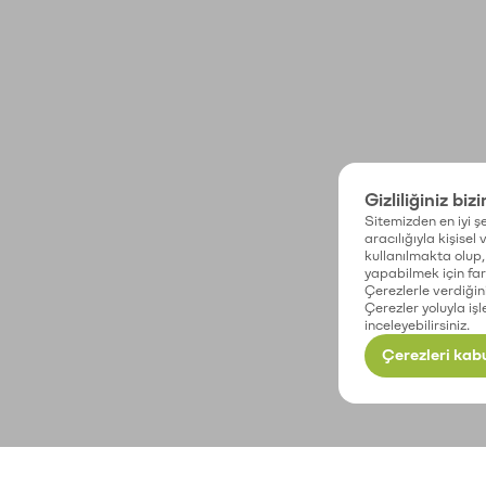
Gizliliğiniz biz
Sitemizden en iyi şe
aracılığıyla kişisel
kullanılmakta olup, 
yapabilmek için fark
Çerezlerle verdiğin
Çerezler yoluyla işl
inceleyebilirsiniz.
Çerezleri kabu