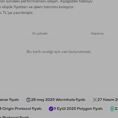
man içindeki performansını izleyin. Aşağıdaki tabloyu
n düşük fiyatları ve işlem hacmini kolayca
 TL'ye çevrilmiştir.
En yüksek
Kapanış
Bu tarih aralığı için veri bulunamadı.
anar fiyatı
28 may 2025 Wormhole fiyatı
27 Kasım 20
 Origin Protocol fiyatı
9 Eylül 2025 Polygon fiyatı
2
 Protocol fiyatı