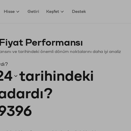
Hisse
Getiri
Keşfet
Destek
Fiyat Performansı
rmansını ve tarihindeki önemli dönüm noktalarını daha iyi analiz
rdı?
24
tarihindeki
kadardı?
9396