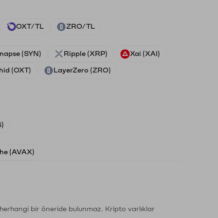
OXT/TL
ZRO/TL
napse (SYN)
Ripple (XRP)
Xai (XAI)
hid (OXT)
LayerZero (ZRO)
)
he (AVAX)
li herhangi bir öneride bulunmaz. Kripto varlıklar