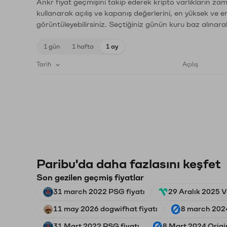
Ankr fiyat geçmişini takip ederek kripto varlıkların za
kullanarak açılış ve kapanış değerlerini, en yüksek ve e
görüntüleyebilirsiniz. Seçtiğiniz günün kuru baz alınarak
1 gün
1 hafta
1 ay
Tarih
Açılış
Paribu'da daha fazlasını keşfet
Son gezilen geçmiş fiyatlar
31 march 2022 PSG fiyatı
29 Aralık 2025 V
11 may 2026 dogwifhat fiyatı
8 march 2024
31 Mart 2022 PSG fiyatı
8 Mart 2024 Origin