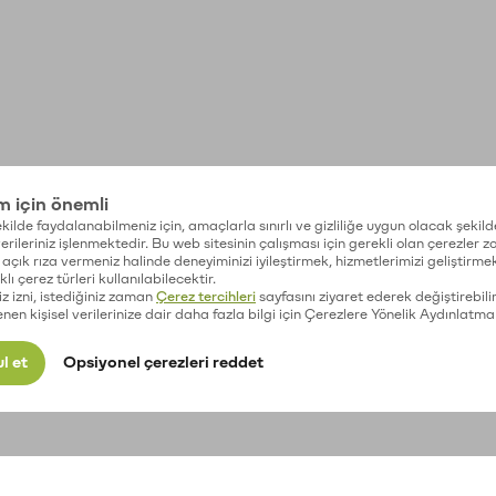
im için önemli
kilde faydalanabilmeniz için, amaçlarla sınırlı ve gizliliğe uygun olacak şekild
 verileriniz işlenmektedir. Bu web sitesinin çalışması için gerekli olan çerezler 
açık rıza vermeniz halinde deneyiminizi iyileştirmek, hizmetlerimizi geliştirmek
lı çerez türleri kullanılabilecektir.
iz izni, istediğiniz zaman
Çerez tercihleri
sayfasını ziyaret ederek değiştirebilir
enen kişisel verilerinize dair daha fazla bilgi için Çerezlere Yönelik Aydınlatma
l et
Opsiyonel çerezleri reddet