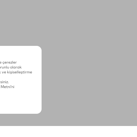
e çerezler
zorunlu olarak
 ve kişiselleştirme
siniz.
 Metni'ni