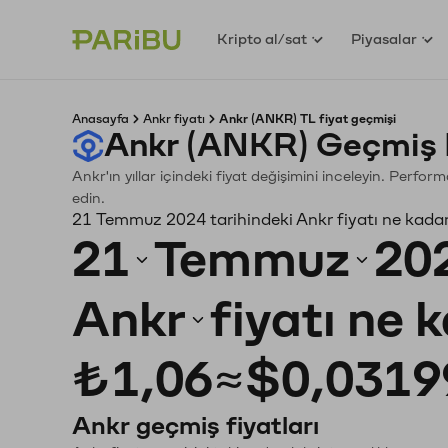
Kripto al/sat
Piyasalar
Anasayfa
Ankr fiyatı
Ankr (ANKR) TL fiyat geçmişi
Ankr (ANKR) Geçmiş 
Ankr'ın yıllar içindeki fiyat değişimini inceleyin. Perfo
edin.
21 Temmuz 2024 tarihindeki Ankr fiyatı ne kada
21
Temmuz
20
Ankr
fiyatı ne 
₺1,06
≈
$0,0319
Ankr geçmiş fiyatları