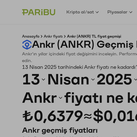
Kripto al/sat
Piyasalar
Anasayfa
Ankr fiyatı
Ankr (ANKR) TL fiyat geçmişi
Ankr (ANKR) Geçmiş 
Ankr'ın yıllar içindeki fiyat değişimini inceleyin. Perfo
edin.
13 Nisan 2025 tarihindeki Ankr fiyatı ne kadardı
13
Nisan
2025
Ankr
fiyatı ne 
₺0,6379
≈
$0,01
Ankr geçmiş fiyatları