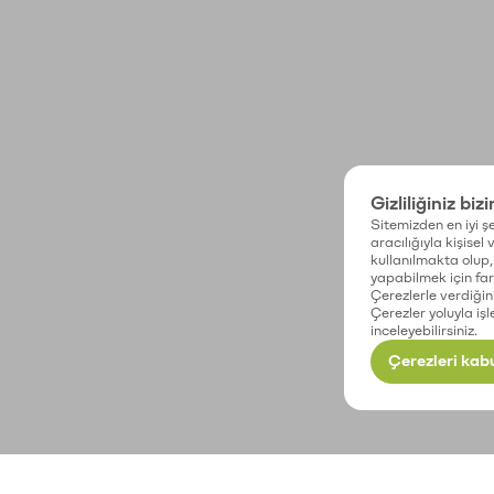
Gizliliğiniz biz
Sitemizden en iyi şe
aracılığıyla kişisel
kullanılmakta olup, 
yapabilmek için fark
Çerezlerle verdiğin
Çerezler yoluyla işl
inceleyebilirsiniz.
Çerezleri kabu