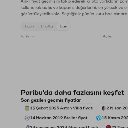
Ankr fiyat geçmişini takip ederek kripto varlıkların za
kullanarak açılış ve kapanış değerlerini, en yüksek ve e
görüntüleyebilirsiniz. Seçtiğiniz günün kuru baz alınarak
1 gün
1 hafta
1 ay
Tarih
Açılış
Paribu'da daha fazlasını keşfet
Son gezilen geçmiş fiyatlar
13 Şubat 2025 Aston Villa fiyatı
2 Nisan 20
14 Haziran 2019 Stellar fiyatı
15 Kasım 2022
24 december 2024 Algorand fiyatı
22 Temm