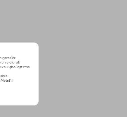
e çerezler
zorunlu olarak
 ve kişiselleştirme
siniz.
 Metni'ni