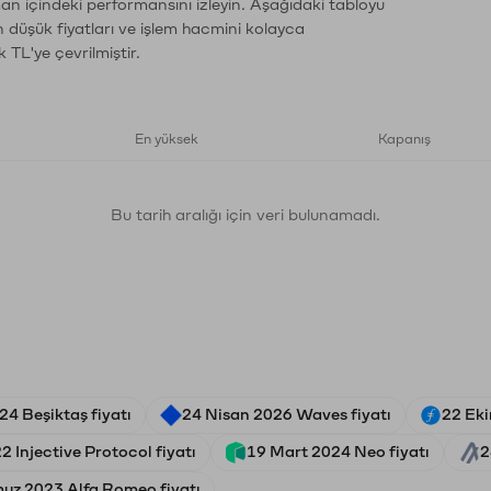
man içindeki performansını izleyin. Aşağıdaki tabloyu
n düşük fiyatları ve işlem hacmini kolayca
 TL'ye çevrilmiştir.
En yüksek
Kapanış
Bu tarih aralığı için veri bulunamadı.
24 Beşiktaş fiyatı
24 Nisan 2026 Waves fiyatı
22 Eki
 Injective Protocol fiyatı
19 Mart 2024 Neo fiyatı
2
uz 2023 Alfa Romeo fiyatı