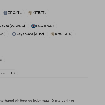
ZRO/TL
KITE/TL
aves (WAVES)
PSG (PSG)
XAI)
LayerZero (ZRO)
Kite (KITE)
)
um (ETH)
li herhangi bir öneride bulunmaz. Kripto varlıklar