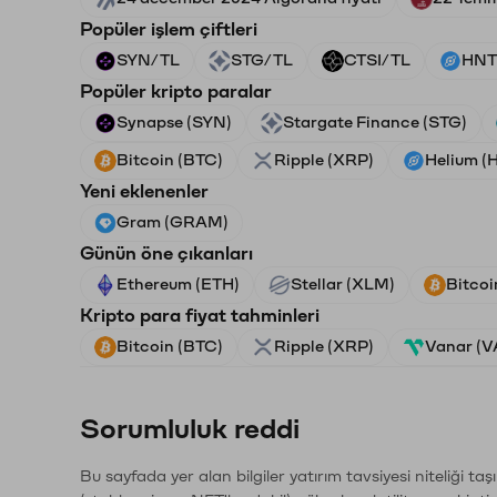
Popüler işlem çiftleri
SYN/TL
STG/TL
CTSI/TL
HNT
Popüler kripto paralar
Synapse (SYN)
Stargate Finance (STG)
Bitcoin (BTC)
Ripple (XRP)
Helium (
Yeni eklenenler
Gram (GRAM)
Günün öne çıkanları
Ethereum (ETH)
Stellar (XLM)
Bitcoi
Kripto para fiyat tahminleri
Bitcoin (BTC)
Ripple (XRP)
Vanar (
Sorumluluk reddi
Bu sayfada yer alan bilgiler yatırım tavsiyesi niteliği ta