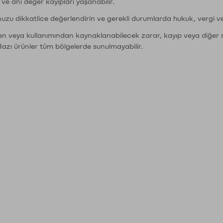
r ve ani değer kayıpları yaşanabilir.
nuzu dikkatlice değerlendirin ve gerekli durumlarda hukuk, vergi v
den veya kullanımından kaynaklanabilecek zarar, kayıp veya diğer 
Bazı ürünler tüm bölgelerde sunulmayabilir.