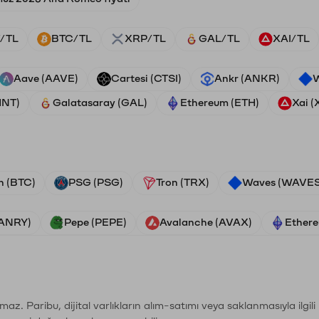
/TL
BTC/TL
XRP/TL
GAL/TL
XAI/TL
Aave (AAVE)
Cartesi (CTSI)
Ankr (ANKR)
W
HNT)
Galatasaray (GAL)
Ethereum (ETH)
Xai (
n (BTC)
PSG (PSG)
Tron (TRX)
Waves (WAVES
VANRY)
Pepe (PEPE)
Avalanche (AVAX)
Ethere
şımaz. Paribu, dijital varlıkların alım-satımı veya saklanmasıyla ilgi