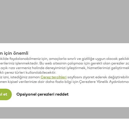
im için önemli
kilde faydalanabilmeniz için, amaçlarla sınırlı ve gizliliğe uygun olacak şekild
 verileriniz işlenmektedir. Bu web sitesinin çalışması için gerekli olan çerezler 
açık rıza vermeniz halinde deneyiminizi iyileştirmek, hizmetlerimizi geliştirmek
lı çerez türleri kullanılabilecektir.
iz izni, istediğiniz zaman
Çerez tercihleri
sayfasını ziyaret ederek değiştirebilir
enen kişisel verilerinize dair daha fazla bilgi için Çerezlere Yönelik Aydınlatma
l et
Opsiyonel çerezleri reddet