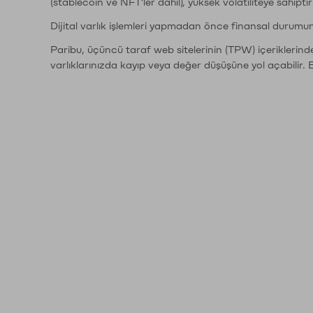
(stablecoin ve NFT'ler dahil), yüksek volatiliteye sahipti
Dijital varlık işlemleri yapmadan önce finansal durumu
Paribu, üçüncü taraf web sitelerinin (TPW) içeriklerin
varlıklarınızda kayıp veya değer düşüşüne yol açabilir. 