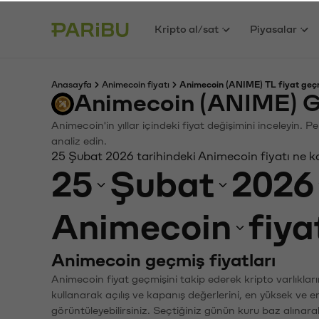
Kripto al/sat
Piyasalar
Anasayfa
Animecoin fiyatı
Animecoin (ANIME) TL fiyat geç
Animecoin (ANIME) G
Animecoin'in yıllar içindeki fiyat değişimini inceleyin.
analiz edin.
25 Şubat 2026 tarihindeki Animecoin fiyatı ne k
25
Şubat
2026
Animecoin
fiya
Animecoin geçmiş fiyatları
Animecoin fiyat geçmişini takip ederek kripto varlıklar
kullanarak açılış ve kapanış değerlerini, en yüksek ve e
görüntüleyebilirsiniz. Seçtiğiniz günün kuru baz alınarak