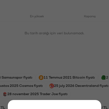
En yüksek
Kapanış
Bu tarih aralığı için veri bulunamadı.
 Samsunspor fiyatı
11 Temmuz 2021 Bitcoin fiyatı
2
ustos 2025 Cosmos fiyatı
25 july 2026 Decentraland fiyatı
28 november 2025 Trader Joe fiyatı
/TL
HYPE/TL
GAL/TL
BTC/TL
ETH/TL