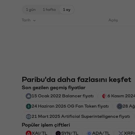
1 gün
1 hafta
1 ay
Tarih
Açılış
Paribu'da daha fazlasını keşfet
Son gezilen geçmiş fiyatlar
15 Ocak 2022 Balancer fiyatı
6 Kasım 2024
24 Haziran 2026 OG Fan Token fiyatı
28 Ağ
21 Mart 2025 Artificial Superintelligence fiyatı
Popüler işlem çiftleri
XAI/TL
SYN/TL
ADA/TL
XRP