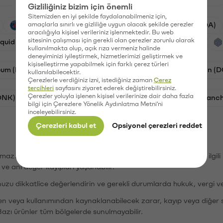
Gizliliğiniz bizim için önemli
Sitemizden en iyi şekilde faydalanabilmeniz için,
PSG (PSG)
amaçlarla sınırlı ve gizliliğe uygun olacak şekilde çerezler
Waves (WAVES)
Cardano (ADA)
aracılığıyla kişisel verileriniz işlenmektedir. Bu web
sitesinin çalışması için gerekli olan çerezler zorunlu olarak
iquid (HYPE)
Galatasaray (GAL)
Orchid (OXT)
kullanılmakta olup, açık rıza vermeniz halinde
deneyiminizi iyileştirmek, hizmetlerimizi geliştirmek ve
kişiselleştirme yapabilmek için farklı çerez türleri
eum (ETH)
Bat (BAT)
Chiliz (CHZ)
Dogecoin (
kullanılabilecektir.
Çerezlerle verdiğiniz izni, istediğiniz zaman
Çerez
tercihleri
sayfasını ziyaret ederek değiştirebilirsiniz.
Çerezler yoluyla işlenen kişisel verilerinize dair daha fazla
ONK)
Ethereum (ETH)
Synapse (SYN)
Avalanc
bilgi için Çerezlere Yönelik Aydınlatma Metni'ni
inceleyebilirsiniz.
Çerezleri kabul et
Opsiyonel çerezleri reddet
şımaz. Paribu, dijital varlıkların alım-satımı veya saklanmasıyla ilgi
r ve ani değer kayıpları yaşanabilir.
nuzu dikkatlice değerlendirin ve gerekli durumlarda hukuk, vergi v
den veya kullanımından kaynaklanabilecek zarar, kayıp veya diğer 
Bazı ürünler tüm bölgelerde sunulmayabilir.