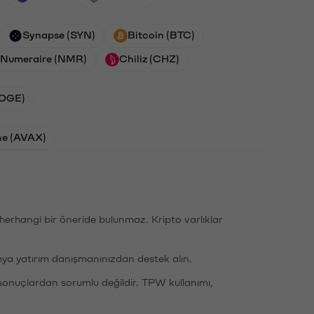
Synapse (SYN)
Bitcoin (BTC)
Numeraire (NMR)
Chiliz (CHZ)
DOGE)
he (AVAX)
li herhangi bir öneride bulunmaz. Kripto varlıklar
eya yatırım danışmanınızdan destek alın.
sonuçlardan sorumlu değildir. TPW kullanımı,