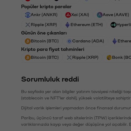
Popüler kripto paralar
Ankr (ANKR)
Xai (XAI)
Aave (AAVE)
Ripple (XRP)
Ethereum (ETH)
Hyperl
Günün öne çıkanları
Bitcoin (BTC)
Cardano (ADA)
Ether
Kripto para fiyat tahminleri
Bitcoin (BTC)
Ripple (XRP)
Bonk (B
Sorumluluk reddi
Bu sayfada yer alan bilgiler yatırım tavsiyesi niteliği ta
(stablecoin ve NFT'ler dahil), yüksek volatiliteye sahipti
Dijital varlık işlemleri yapmadan önce finansal durumu
Paribu, üçüncü taraf web sitelerinin (TPW) içeriklerin
varlıklarınızda kayıp veya değer düşüşüne yol açabilir. 