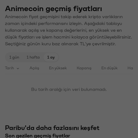
Animecoin geçmiş fiyatları
Animecoin fiyat geçmişini takip ederek kripto varlıkların
zaman içindeki performansını izleyin. Aşağıdaki tabloyu
kullanarak açılış ve kapanış değerlerini, en yüksek ve en
düşük fiyatları ve işlem hacmini kolayca görüntüleyebilirsiniz.
Seçtiğiniz günün kuru baz alınarak TL'ye çevrilmiştir.
1 gün
1 hafta
1 ay
Tarih
Açılış
En yüksek
Kapanış
En düşük
Haci
Bu tarih aralığı için veri bulunamadı.
Paribu'da daha fazlasını keşfet
Son gezilen geçmiş fiyatlar