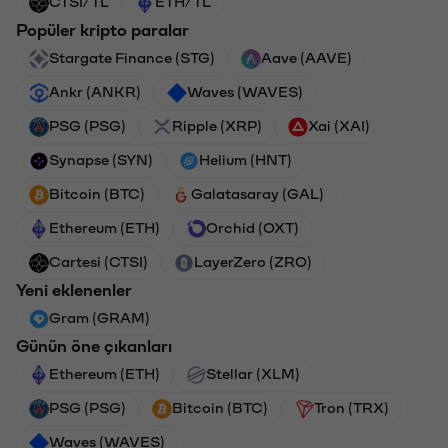
CTSI/TL
ETH/TL
Popüler kripto paralar
Stargate Finance (STG)
Aave (AAVE)
Ankr (ANKR)
Waves (WAVES)
PSG (PSG)
Ripple (XRP)
Xai (XAI)
Synapse (SYN)
Helium (HNT)
Bitcoin (BTC)
Galatasaray (GAL)
Ethereum (ETH)
Orchid (OXT)
Cartesi (CTSI)
LayerZero (ZRO)
Yeni eklenenler
Gram (GRAM)
Günün öne çıkanları
Ethereum (ETH)
Stellar (XLM)
PSG (PSG)
Bitcoin (BTC)
Tron (TRX)
Waves (WAVES)