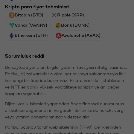
Kripto para fiyat tahminleri
Bitcoin (BTC)
Ripple (XRP)
Vanar (VANRY)
Bonk (BONK)
Ethereum (ETH)
Avalanche (AVAX)
Sorumluluk reddi
Bu sayfada yer alan bilgiler yatırım tavsiyesi niteliği taşımaz.
Paribu, dijital varlıkların alım-satımı veya saklanmasıyla ilgili
herhangi bir öneride bulunmaz. Kripto varlıklar (stablecoin
ve NFT'ler dahil), yüksek volatiliteye sahiptir ve ani değer
kayıpları yaşanabilir.
Dijital varlık işlemleri yapmadan önce finansal durumunuzu
dikkatlice değerlendirin ve gerekli durumlarda hukuk, vergi
veya yatırım danışmanınızdan destek alın.
Paribu, üçüncü taraf web sitelerinin (TPW) içeriklerinden
veya kullanımından kaynaklanabilecek zarar, kayıp veya