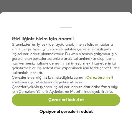
Gizliliğiniz bizim için önemli
Sitemizden en iyi şekilde faydalanabilmeniz için, amaçlarla
sınırlı ve gizliliğe uygun olacak şekilde çerezler aracılığıyla
kişisel verileriniz işlenmektedir. Bu web sitesinin çalışması için
gerekli olan çerezler zorunlu olarak kullanılmakta olup, açık
rıza vermeniz halinde deneyiminizi iyileştirmek, hizmetlerimizi
geliştirmek ve kişiselleştirme yapabilmek için farklı çerez türleri
kullanılabilecektir.
Çerezlerle verdiğiniz izni, istediğiniz zaman
Çerez tercihleri
sayfasını ziyaret ederek değiştirebilirsiniz.
Çerezler yoluyla işlenen kişisel verilerinize dair daha fazla bilgi
için Çerezlere Yönelik Aydınlatma Metni'ni inceleyebilirsiniz.
Çerezleri kabul et
Opsiyonel çerezleri reddet