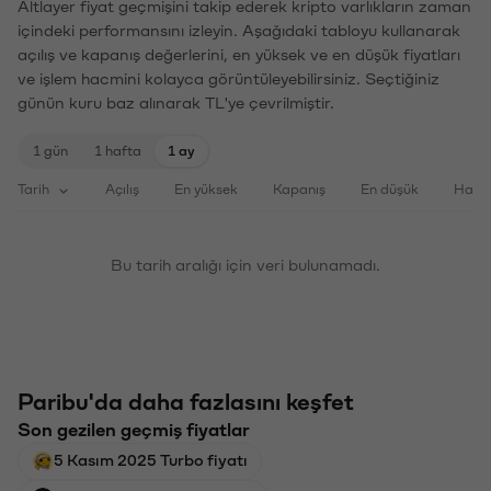
Altlayer fiyat geçmişini takip ederek kripto varlıkların zaman
içindeki performansını izleyin. Aşağıdaki tabloyu kullanarak
açılış ve kapanış değerlerini, en yüksek ve en düşük fiyatları
ve işlem hacmini kolayca görüntüleyebilirsiniz. Seçtiğiniz
günün kuru baz alınarak TL'ye çevrilmiştir.
1 gün
1 hafta
1 ay
Tarih
Açılış
En yüksek
Kapanış
En düşük
Haci
Bu tarih aralığı için veri bulunamadı.
Paribu'da daha fazlasını keşfet
Son gezilen geçmiş fiyatlar
5 Kasım 2025 Turbo fiyatı