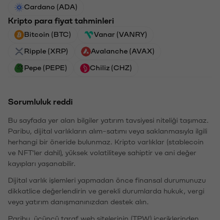
Cardano (ADA)
Kripto para fiyat tahminleri
Bitcoin (BTC)
Vanar (VANRY)
Ripple (XRP)
Avalanche (AVAX)
Pepe (PEPE)
Chiliz (CHZ)
Sorumluluk reddi
Bu sayfada yer alan bilgiler yatırım tavsiyesi niteliği taşımaz.
Paribu, dijital varlıkların alım-satımı veya saklanmasıyla ilgili
herhangi bir öneride bulunmaz. Kripto varlıklar (stablecoin
ve NFT'ler dahil), yüksek volatiliteye sahiptir ve ani değer
kayıpları yaşanabilir.
Dijital varlık işlemleri yapmadan önce finansal durumunuzu
dikkatlice değerlendirin ve gerekli durumlarda hukuk, vergi
veya yatırım danışmanınızdan destek alın.
Paribu, üçüncü taraf web sitelerinin (TPW) içeriklerinden