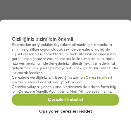
Gizliliğiniz bizim için önemli
Sitemizden en iyi şekilde faydalanabilmeniz için, amaçlarla
sınırlı ve gizliliğe uygun olacak şekilde çerezler aracılığıyla
kişisel verileriniz işlenmektedir. Bu web sitesinin çalışması için
gerekli olan çerezler zorunlu olarak kullanılmakta olup, açık
rıza vermeniz halinde deneyiminizi iyileştirmek, hizmetlerimizi
geliştirmek ve kişiselleştirme yapabilmek için farklı çerez türleri
kullanılabilecektir.
Çerezlerle verdiğiniz izni, istediğiniz zaman
Çerez tercihleri
sayfasını ziyaret ederek değiştirebilirsiniz.
Çerezler yoluyla işlenen kişisel verilerinize dair daha fazla bilgi
için Çerezlere Yönelik Aydınlatma Metni'ni inceleyebilirsiniz.
Çerezleri kabul et
Opsiyonel çerezleri reddet