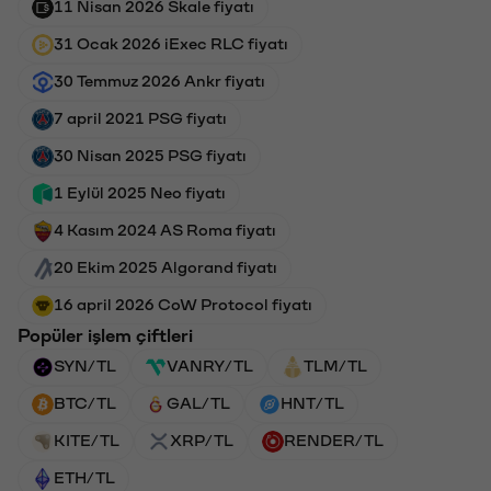
11 Nisan 2026 Skale fiyatı
31 Ocak 2026 iExec RLC fiyatı
30 Temmuz 2026 Ankr fiyatı
7 april 2021 PSG fiyatı
30 Nisan 2025 PSG fiyatı
1 Eylül 2025 Neo fiyatı
4 Kasım 2024 AS Roma fiyatı
20 Ekim 2025 Algorand fiyatı
16 april 2026 CoW Protocol fiyatı
Popüler işlem çiftleri
SYN/TL
VANRY/TL
TLM/TL
BTC/TL
GAL/TL
HNT/TL
KITE/TL
XRP/TL
RENDER/TL
ETH/TL