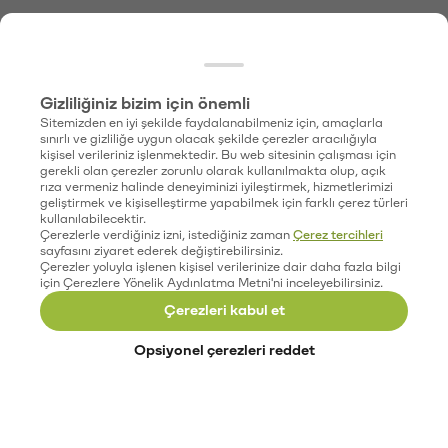
Gizliliğiniz bizim için önemli
Sitemizden en iyi şekilde faydalanabilmeniz için, amaçlarla
sınırlı ve gizliliğe uygun olacak şekilde çerezler aracılığıyla
kişisel verileriniz işlenmektedir. Bu web sitesinin çalışması için
gerekli olan çerezler zorunlu olarak kullanılmakta olup, açık
rıza vermeniz halinde deneyiminizi iyileştirmek, hizmetlerimizi
geliştirmek ve kişiselleştirme yapabilmek için farklı çerez türleri
kullanılabilecektir.
Çerezlerle verdiğiniz izni, istediğiniz zaman
Çerez tercihleri
sayfasını ziyaret ederek değiştirebilirsiniz.
Çerezler yoluyla işlenen kişisel verilerinize dair daha fazla bilgi
için Çerezlere Yönelik Aydınlatma Metni'ni inceleyebilirsiniz.
Çerezleri kabul et
Opsiyonel çerezleri reddet