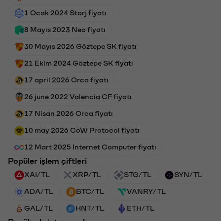
1 Ocak 2024 Storj fiyatı
8 Mayıs 2023 Neo fiyatı
30 Mayıs 2026 Göztepe SK fiyatı
21 Ekim 2024 Göztepe SK fiyatı
17 april 2026 Orca fiyatı
26 june 2022 Valencia CF fiyatı
17 Nisan 2026 Orca fiyatı
10 may 2026 CoW Protocol fiyatı
12 Mart 2025 Internet Computer fiyatı
Popüler işlem çiftleri
XAI/TL
XRP/TL
STG/TL
SYN/TL
ADA/TL
BTC/TL
VANRY/TL
GAL/TL
HNT/TL
ETH/TL