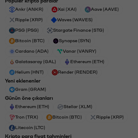
Popüler kripto paralar
Ankr (ANKR)
Xai (XAI)
Aave (AAVE)
Ripple (XRP)
Waves (WAVES)
PSG (PSG)
Stargate Finance (STG)
Bitcoin (BTC)
Synapse (SYN)
Cardano (ADA)
Vanar (VANRY)
Galatasaray (GAL)
Ethereum (ETH)
Helium (HNT)
Render (RENDER)
Yeni eklenenler
Gram (GRAM)
Günün öne çıkanları
Ethereum (ETH)
Stellar (XLM)
Tron (TRX)
Bitcoin (BTC)
Ripple (XRP)
Litecoin (LTC)
Kripto para fiyat tahminleri