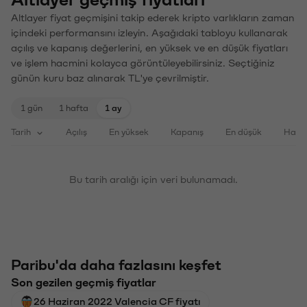
Altlayer fiyat geçmişini takip ederek kripto varlıkların zaman
içindeki performansını izleyin. Aşağıdaki tabloyu kullanarak
açılış ve kapanış değerlerini, en yüksek ve en düşük fiyatları
ve işlem hacmini kolayca görüntüleyebilirsiniz. Seçtiğiniz
günün kuru baz alınarak TL'ye çevrilmiştir.
1 gün
1 hafta
1 ay
Tarih
Açılış
En yüksek
Kapanış
En düşük
Haci
Bu tarih aralığı için veri bulunamadı.
Paribu'da daha fazlasını keşfet
Son gezilen geçmiş fiyatlar
26 Haziran 2022 Valencia CF fiyatı