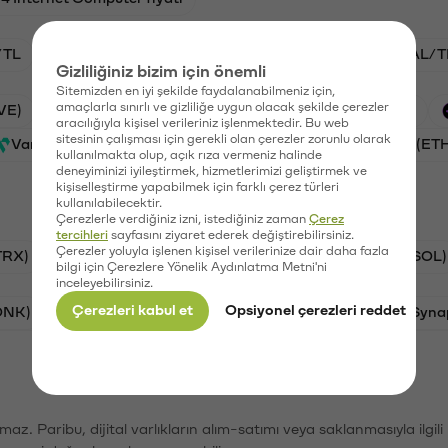
/TL
STG/TL
BTC/TL
VANRY/TL
GAL/T
Gizliliğiniz bizim için önemli
Sitemizden en iyi şekilde faydalanabilmeniz için,
amaçlarla sınırlı ve gizliliğe uygun olacak şekilde çerezler
VE)
PSG (PSG)
Waves (WAVES)
Xai (XAI)
aracılığıyla kişisel verileriniz işlenmektedir. Bu web
sitesinin çalışması için gerekli olan çerezler zorunlu olarak
Vanar (VANRY)
Galatasaray (GAL)
Ethereum (ET
kullanılmakta olup, açık rıza vermeniz halinde
deneyiminizi iyileştirmek, hizmetlerimizi geliştirmek ve
kişiselleştirme yapabilmek için farklı çerez türleri
kullanılabilecektir.
Çerezlerle verdiğiniz izni, istediğiniz zaman
Çerez
tercihleri
sayfasını ziyaret ederek değiştirebilirsiniz.
Çerezler yoluyla işlenen kişisel verilerinize dair daha fazla
TRX)
Bitcoin (BTC)
Ripple (XRP)
Solana (SOL)
bilgi için Çerezlere Yönelik Aydınlatma Metni'ni
inceleyebilirsiniz.
Çerezleri kabul et
Opsiyonel çerezleri reddet
ONK)
Ethereum (ETH)
Avalanche (AVAX)
Syna
şımaz. Paribu, dijital varlıkların alım-satımı veya saklanmasıyla ilgi