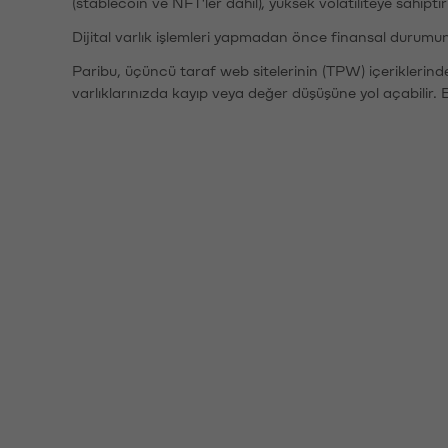
(stablecoin ve NFT'ler dahil), yüksek volatiliteye sahipti
Dijital varlık işlemleri yapmadan önce finansal durumu
Paribu, üçüncü taraf web sitelerinin (TPW) içeriklerin
varlıklarınızda kayıp veya değer düşüşüne yol açabilir. 