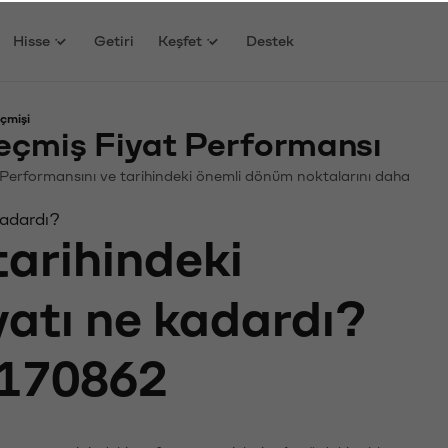
Hisse
Getiri
Keşfet
Destek
çmişi
eçmiş Fiyat Performansı
in. Performansını ve tarihindeki önemli dönüm noktalarını daha
kadardı?
tarihindeki
yatı ne kadardı?
170862