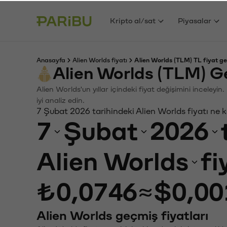
Kripto al/sat
Piyasalar
Anasayfa
Alien Worlds fiyatı
Alien Worlds (TLM) TL fiyat ge
Alien Worlds (TLM) G
Alien Worlds'un yıllar içindeki fiyat değişimini inceley
iyi analiz edin.
7 Şubat 2026 tarihindeki Alien Worlds fiyatı ne 
7
Şubat
2026
Alien Worlds
fi
₺0,0746
≈
$0,00
Alien Worlds geçmiş fiyatları