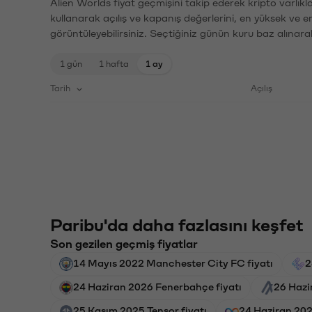
Alien Worlds fiyat geçmişini takip ederek kripto varlık
kullanarak açılış ve kapanış değerlerini, en yüksek ve e
görüntüleyebilirsiniz. Seçtiğiniz günün kuru baz alınarak
1 gün
1 hafta
1 ay
Tarih
Açılış
Paribu'da daha fazlasını keşfet
Son gezilen geçmiş fiyatlar
14 Mayıs 2022 Manchester City FC fiyatı
2
24 Haziran 2026 Fenerbahçe fiyatı
26 Hazi
25 Kasım 2025 Tensor fiyatı
24 Haziran 202