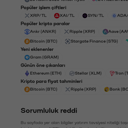
Popüler işlem çiftleri
XRP/TL
XAI/TL
SYN/TL
ADA
Popüler kripto paralar
Ankr (ANKR)
Ripple (XRP)
Aave (AA
Bitcoin (BTC)
Stargate Finance (STG)
Yeni eklenenler
Gram (GRAM)
Günün öne çıkanları
Ethereum (ETH)
Stellar (XLM)
Tron (
Kripto para fiyat tahminleri
Bitcoin (BTC)
Ripple (XRP)
Bonk (B
Sorumluluk reddi
Bu sayfada yer alan bilgiler yatırım tavsiyesi niteliği ta