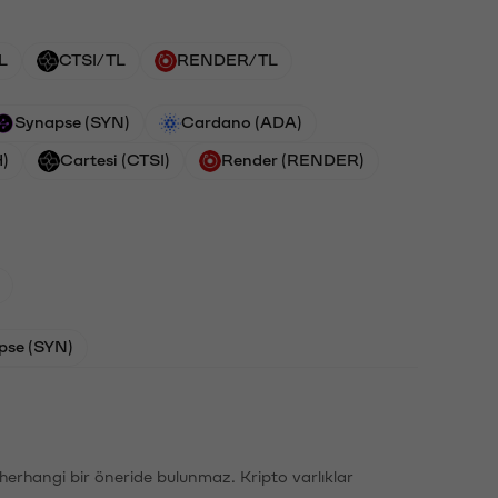
L
CTSI/TL
RENDER/TL
Synapse (SYN)
Cardano (ADA)
H)
Cartesi (CTSI)
Render (RENDER)
pse (SYN)
li herhangi bir öneride bulunmaz. Kripto varlıklar