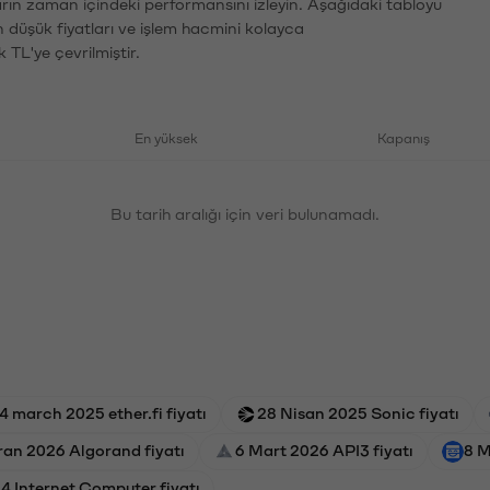
ların zaman içindeki performansını izleyin. Aşağıdaki tabloyu
n düşük fiyatları ve işlem hacmini kolayca
 TL'ye çevrilmiştir.
En yüksek
Kapanış
Bu tarih aralığı için veri bulunamadı.
4 march 2025 ether.fi fiyatı
28 Nisan 2025 Sonic fiyatı
ran 2026 Algorand fiyatı
6 Mart 2026 API3 fiyatı
8 M
4 Internet Computer fiyatı