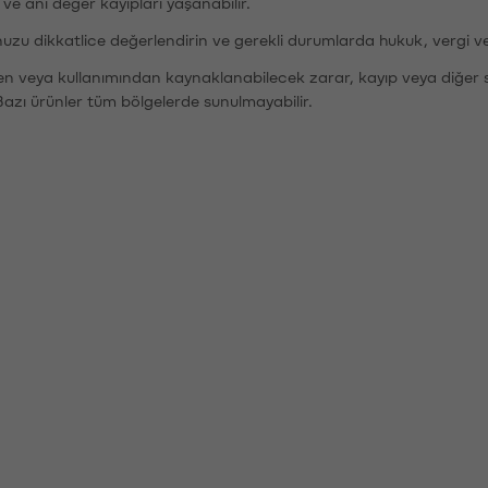
r ve ani değer kayıpları yaşanabilir.
nuzu dikkatlice değerlendirin ve gerekli durumlarda hukuk, vergi v
den veya kullanımından kaynaklanabilecek zarar, kayıp veya diğer 
Bazı ürünler tüm bölgelerde sunulmayabilir.