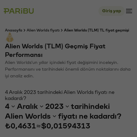
Giriş yap
Anasayfa
Alien Worlds fiyatı
Alien Worlds (TLM) TL fiyat geçmişi
Alien Worlds (TLM) Geçmiş Fiyat
Performansı
Alien Worlds'un yıllar içindeki fiyat değişimini inceleyin.
Performansını ve tarihindeki önemli dönüm noktalarını daha
iyi analiz edin.
4 Aralık 2023 tarihindeki Alien Worlds fiyatı ne
kadardı?
4
Aralık
2023
tarihindeki
Alien Worlds
fiyatı ne kadardı?
₺0,4631
≈
$0,01594313