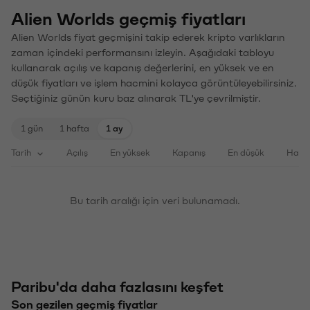
Alien Worlds geçmiş fiyatları
Alien Worlds fiyat geçmişini takip ederek kripto varlıkların
zaman içindeki performansını izleyin. Aşağıdaki tabloyu
kullanarak açılış ve kapanış değerlerini, en yüksek ve en
düşük fiyatları ve işlem hacmini kolayca görüntüleyebilirsiniz.
Seçtiğiniz günün kuru baz alınarak TL'ye çevrilmiştir.
1 gün
1 hafta
1 ay
Tarih
Açılış
En yüksek
Kapanış
En düşük
Haci
Bu tarih aralığı için veri bulunamadı.
Paribu'da daha fazlasını keşfet
Son gezilen geçmiş fiyatlar