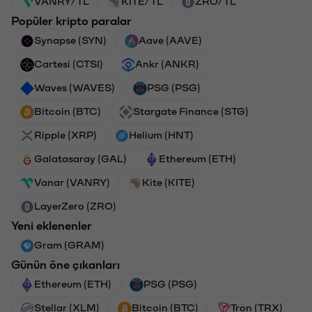
VANRY/TL
KITE/TL
ZRO/TL
Popüler kripto paralar
Synapse (SYN)
Aave (AAVE)
Cartesi (CTSI)
Ankr (ANKR)
Waves (WAVES)
PSG (PSG)
Bitcoin (BTC)
Stargate Finance (STG)
Ripple (XRP)
Helium (HNT)
Galatasaray (GAL)
Ethereum (ETH)
Vanar (VANRY)
Kite (KITE)
LayerZero (ZRO)
Yeni eklenenler
Gram (GRAM)
Günün öne çıkanları
Ethereum (ETH)
PSG (PSG)
Stellar (XLM)
Bitcoin (BTC)
Tron (TRX)