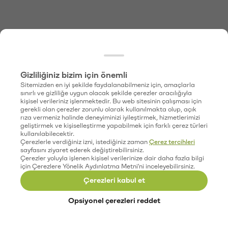
Gizliliğiniz bizim için önemli
Sitemizden en iyi şekilde faydalanabilmeniz için, amaçlarla
sınırlı ve gizliliğe uygun olacak şekilde çerezler aracılığıyla
kişisel verileriniz işlenmektedir. Bu web sitesinin çalışması için
gerekli olan çerezler zorunlu olarak kullanılmakta olup, açık
rıza vermeniz halinde deneyiminizi iyileştirmek, hizmetlerimizi
geliştirmek ve kişiselleştirme yapabilmek için farklı çerez türleri
kullanılabilecektir.
Çerezlerle verdiğiniz izni, istediğiniz zaman
Çerez tercihleri
sayfasını ziyaret ederek değiştirebilirsiniz.
Çerezler yoluyla işlenen kişisel verilerinize dair daha fazla bilgi
için Çerezlere Yönelik Aydınlatma Metni'ni inceleyebilirsiniz.
Çerezleri kabul et
Opsiyonel çerezleri reddet