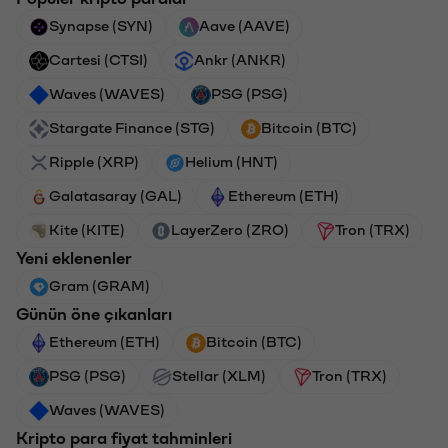
Synapse (SYN)
Aave (AAVE)
Cartesi (CTSI)
Ankr (ANKR)
Waves (WAVES)
PSG (PSG)
Stargate Finance (STG)
Bitcoin (BTC)
Ripple (XRP)
Helium (HNT)
Galatasaray (GAL)
Ethereum (ETH)
Kite (KITE)
LayerZero (ZRO)
Tron (TRX)
Yeni eklenenler
Gram (GRAM)
Günün öne çıkanları
Ethereum (ETH)
Bitcoin (BTC)
PSG (PSG)
Stellar (XLM)
Tron (TRX)
Waves (WAVES)
Kripto para fiyat tahminleri