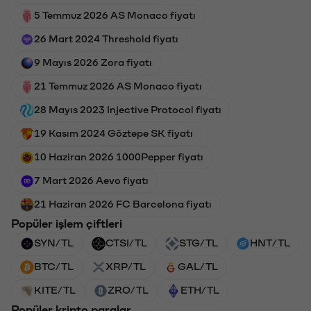
5 Temmuz 2026 AS Monaco fiyatı
26 Mart 2024 Threshold fiyatı
9 Mayıs 2026 Zora fiyatı
21 Temmuz 2026 AS Monaco fiyatı
28 Mayıs 2023 Injective Protocol fiyatı
19 Kasım 2024 Göztepe SK fiyatı
10 Haziran 2026 1000Pepper fiyatı
7 Mart 2026 Aevo fiyatı
21 Haziran 2026 FC Barcelona fiyatı
Popüler işlem çiftleri
SYN/TL
CTSI/TL
STG/TL
HNT/TL
BTC/TL
XRP/TL
GAL/TL
KITE/TL
ZRO/TL
ETH/TL
Popüler kripto paralar