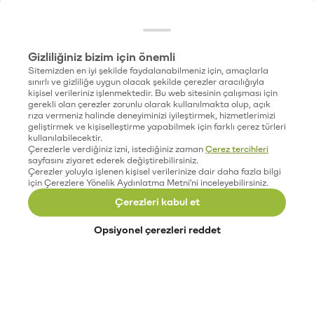
Gizliliğiniz bizim için önemli
Sitemizden en iyi şekilde faydalanabilmeniz için, amaçlarla
sınırlı ve gizliliğe uygun olacak şekilde çerezler aracılığıyla
kişisel verileriniz işlenmektedir. Bu web sitesinin çalışması için
gerekli olan çerezler zorunlu olarak kullanılmakta olup, açık
rıza vermeniz halinde deneyiminizi iyileştirmek, hizmetlerimizi
geliştirmek ve kişiselleştirme yapabilmek için farklı çerez türleri
kullanılabilecektir.
Çerezlerle verdiğiniz izni, istediğiniz zaman
Çerez tercihleri
sayfasını ziyaret ederek değiştirebilirsiniz.
Çerezler yoluyla işlenen kişisel verilerinize dair daha fazla bilgi
için Çerezlere Yönelik Aydınlatma Metni'ni inceleyebilirsiniz.
Çerezleri kabul et
Opsiyonel çerezleri reddet