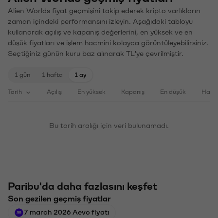
Alien Worlds fiyat geçmişini takip ederek kripto varlıkların
zaman içindeki performansını izleyin. Aşağıdaki tabloyu
kullanarak açılış ve kapanış değerlerini, en yüksek ve en
düşük fiyatları ve işlem hacmini kolayca görüntüleyebilirsiniz.
Seçtiğiniz günün kuru baz alınarak TL'ye çevrilmiştir.
1 gün
1 hafta
1 ay
Tarih
Açılış
En yüksek
Kapanış
En düşük
Haci
Bu tarih aralığı için veri bulunamadı.
Paribu'da daha fazlasını keşfet
Son gezilen geçmiş fiyatlar
7 march 2026 Aevo fiyatı