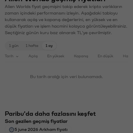
Alien Worlds fiyat geçmişini takip ederek kripto varlıkların
zaman içindeki performansını izleyin. Aşağıdaki tabloyu
kullanarak açılış ve kapanış değerlerini, en yüksek ve en
düşük fiyatları ve işlem hacmini kolayca görüntüleyebilirsiniz.
Seçtiğiniz günün kuru baz alınarak TL'ye çevrilmiştir.
1 gün
1 hafta
1 ay
Tarih
Açılış
En yüksek
Kapanış
En düşük
Haci
Bu tarih aralığı için veri bulunamadı.
Paribu'da daha fazlasını keşfet
Son gezilen geçmiş fiyatlar
5 june 2026 Arkham fiyatı