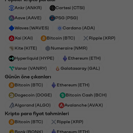
Ankr (ANKR)
Cartesi (CTSI)
Aave (AAVE)
PSG (PSG)
Waves (WAVES)
Cardano (ADA)
Xai (XAI)
Bitcoin (BTC)
Ripple (XRP)
Kite (KITE)
Numeraire (NMR)
Hyperliquid (HYPE)
Ethereum (ETH)
Vanar (VANRY)
Galatasaray (GAL)
Günün öne çıkanları
Bitcoin (BTC)
Ethereum (ETH)
Dogecoin (DOGE)
Bitcoin Cash (BCH)
Algorand (ALGO)
Avalanche (AVAX)
Kripto para fiyat tahminleri
Bitcoin (BTC)
Ripple (XRP)
Bonk (BONK)
Ethereum (ETH)