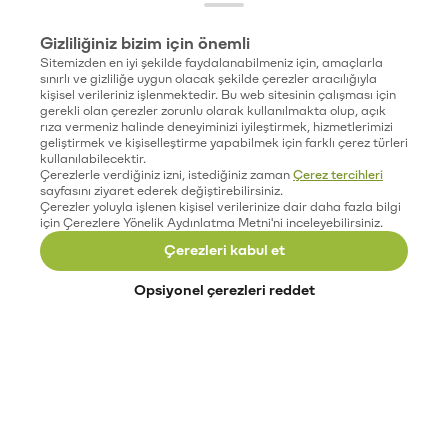
Gizliliğiniz bizim için önemli
Sitemizden en iyi şekilde faydalanabilmeniz için, amaçlarla
sınırlı ve gizliliğe uygun olacak şekilde çerezler aracılığıyla
kişisel verileriniz işlenmektedir. Bu web sitesinin çalışması için
gerekli olan çerezler zorunlu olarak kullanılmakta olup, açık
rıza vermeniz halinde deneyiminizi iyileştirmek, hizmetlerimizi
geliştirmek ve kişiselleştirme yapabilmek için farklı çerez türleri
kullanılabilecektir.
Çerezlerle verdiğiniz izni, istediğiniz zaman
Çerez tercihleri
sayfasını ziyaret ederek değiştirebilirsiniz.
Çerezler yoluyla işlenen kişisel verilerinize dair daha fazla bilgi
için Çerezlere Yönelik Aydınlatma Metni'ni inceleyebilirsiniz.
Çerezleri kabul et
Opsiyonel çerezleri reddet
Paribu’yu keşfet
Eğitimler