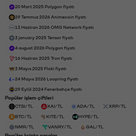
20 Mart 2025 Polygon fiyatı
29 Temmuz 2026 Animecoin fiyatı
13 Haziran 2026 OMG Network fiyatı
3 january 2025 Tensor fiyatı
4 august 2026 Polygon fiyatı
16 Haziran 2025 Tron fiyatı
3 Mayıs 2025 Floki fiyatı
24 Mayıs 2026 Loopring fiyatı
29 Eylül 2024 Fenerbahçe fiyatı
Popüler işlem çiftleri
CTSI/TL
XAI/TL
ADA/TL
XRP/TL
BTC/TL
KITE/TL
HYPE/TL
NMR/TL
VANRY/TL
GAL/TL
Popüler kripto paralar