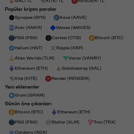
GAL/TL
KITE/TL
RENDER/TL
Popüler kripto paralar
Synapse (SYN)
Aave (AAVE)
Ankr (ANKR)
Waves (WAVES)
PSG (PSG)
Cartesi (CTSI)
Bitcoin (BTC)
Helium (HNT)
Ripple (XRP)
Alien Worlds (TLM)
Vanar (VANRY)
Ethereum (ETH)
Galatasaray (GAL)
Kite (KITE)
Render (RENDER)
Yeni eklenenler
Gram (GRAM)
Günün öne çıkanları
Bitcoin (BTC)
Ethereum (ETH)
PSG (PSG)
Stellar (XLM)
Tron (TRX)
Cardano (ADA)