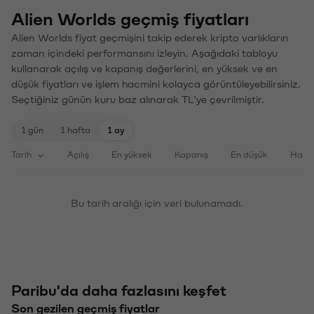
Alien Worlds geçmiş fiyatları
Alien Worlds fiyat geçmişini takip ederek kripto varlıkların
zaman içindeki performansını izleyin. Aşağıdaki tabloyu
kullanarak açılış ve kapanış değerlerini, en yüksek ve en
düşük fiyatları ve işlem hacmini kolayca görüntüleyebilirsiniz.
Seçtiğiniz günün kuru baz alınarak TL'ye çevrilmiştir.
1 gün
1 hafta
1 ay
Tarih
Açılış
En yüksek
Kapanış
En düşük
Haci
Bu tarih aralığı için veri bulunamadı.
Paribu'da daha fazlasını keşfet
Son gezilen geçmiş fiyatlar