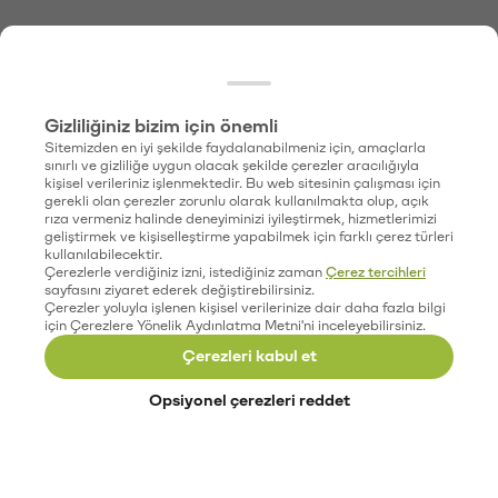
Gizliliğiniz bizim için önemli
Sitemizden en iyi şekilde faydalanabilmeniz için, amaçlarla
sınırlı ve gizliliğe uygun olacak şekilde çerezler aracılığıyla
kişisel verileriniz işlenmektedir. Bu web sitesinin çalışması için
gerekli olan çerezler zorunlu olarak kullanılmakta olup, açık
rıza vermeniz halinde deneyiminizi iyileştirmek, hizmetlerimizi
geliştirmek ve kişiselleştirme yapabilmek için farklı çerez türleri
kullanılabilecektir.
Çerezlerle verdiğiniz izni, istediğiniz zaman
Çerez tercihleri
sayfasını ziyaret ederek değiştirebilirsiniz.
Çerezler yoluyla işlenen kişisel verilerinize dair daha fazla bilgi
için Çerezlere Yönelik Aydınlatma Metni'ni inceleyebilirsiniz.
Çerezleri kabul et
Opsiyonel çerezleri reddet