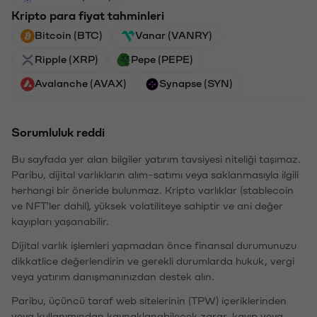
Kripto para fiyat tahminleri
Bitcoin (BTC)
Vanar (VANRY)
Ripple (XRP)
Pepe (PEPE)
Avalanche (AVAX)
Synapse (SYN)
Sorumluluk reddi
Bu sayfada yer alan bilgiler yatırım tavsiyesi niteliği taşımaz.
Paribu, dijital varlıkların alım-satımı veya saklanmasıyla ilgili
herhangi bir öneride bulunmaz. Kripto varlıklar (stablecoin
ve NFT'ler dahil), yüksek volatiliteye sahiptir ve ani değer
kayıpları yaşanabilir.
Dijital varlık işlemleri yapmadan önce finansal durumunuzu
dikkatlice değerlendirin ve gerekli durumlarda hukuk, vergi
veya yatırım danışmanınızdan destek alın.
Paribu, üçüncü taraf web sitelerinin (TPW) içeriklerinden
veya kullanımından kaynaklanabilecek zarar, kayıp veya