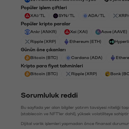
Popüler işlem çiftleri
XAI/TL
SYN/TL
ADA/TL
XRP
Popüler kripto paralar
Ankr (ANKR)
Xai (XAI)
Aave (AAVE)
Ripple (XRP)
Ethereum (ETH)
Hyperl
Günün öne çıkanları
Bitcoin (BTC)
Cardano (ADA)
Ether
Kripto para fiyat tahminleri
Bitcoin (BTC)
Ripple (XRP)
Bonk (B
Sorumluluk reddi
Bu sayfada yer alan bilgiler yatırım tavsiyesi niteliği ta
(stablecoin ve NFT'ler dahil), yüksek volatiliteye sahipti
Dijital varlık işlemleri yapmadan önce finansal durumu