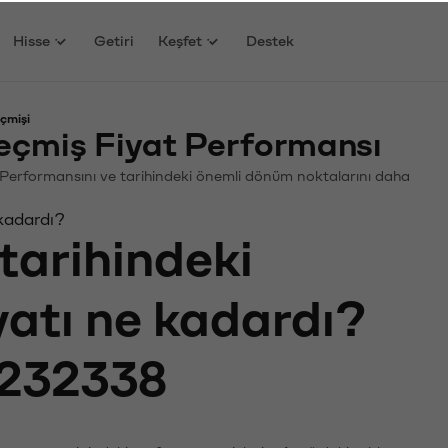
Hisse
Getiri
Keşfet
Destek
çmişi
eçmiş Fiyat Performansı
in. Performansını ve tarihindeki önemli dönüm noktalarını daha
 kadardı?
tarihindeki
yatı ne kadardı?
232338