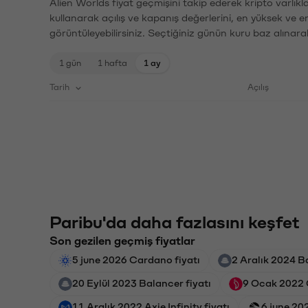
Alien Worlds fiyat geçmişini takip ederek kripto varlık
kullanarak açılış ve kapanış değerlerini, en yüksek ve e
görüntüleyebilirsiniz. Seçtiğiniz günün kuru baz alınarak
1 gün
1 hafta
1 ay
Tarih
Açılış
Paribu'da daha fazlasını keşfet
Son gezilen geçmiş fiyatlar
5 june 2026 Cardano fiyatı
2 Aralık 2024 Ba
20 Eylül 2023 Balancer fiyatı
9 Ocak 2022 C
11 Aralık 2022 Axie Infinity fiyatı
6 june 20