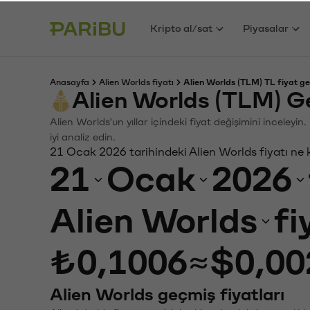
Kripto al/sat
Piyasalar
Anasayfa
Alien Worlds fiyatı
Alien Worlds (TLM) TL fiyat ge
Alien Worlds (TLM) G
Alien Worlds'un yıllar içindeki fiyat değişimini inceley
iyi analiz edin.
21 Ocak 2026 tarihindeki Alien Worlds fiyatı ne
21
Ocak
2026
Alien Worlds
fi
₺0,1006
≈
$0,00
Alien Worlds geçmiş fiyatları