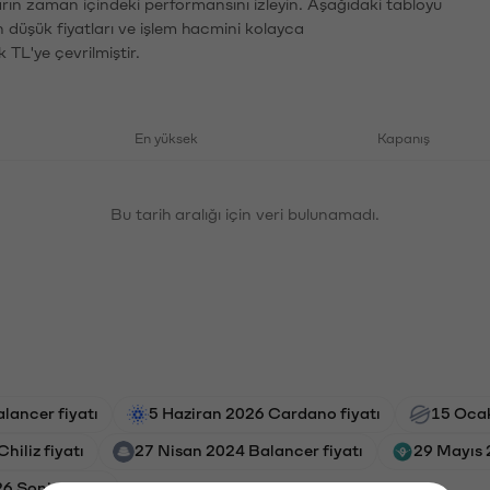
ların zaman içindeki performansını izleyin. Aşağıdaki tabloyu
n düşük fiyatları ve işlem hacmini kolayca
 TL'ye çevrilmiştir.
En yüksek
Kapanış
Bu tarih aralığı için veri bulunamadı.
lancer fiyatı
5 Haziran 2026 Cardano fiyatı
15 Ocak
hiliz fiyatı
27 Nisan 2024 Balancer fiyatı
29 Mayıs 2
26 Sonic fiyatı