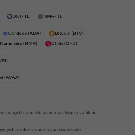
OXT/TL
NMR/TL
Cardano (ADA)
Bitcoin (BTC)
Numeraire (NMR)
Chiliz (CHZ)
ACM)
he (AVAX)
li herhangi bir öneride bulunmaz. Kripto varlıklar
eya yatırım danışmanınızdan destek alın.