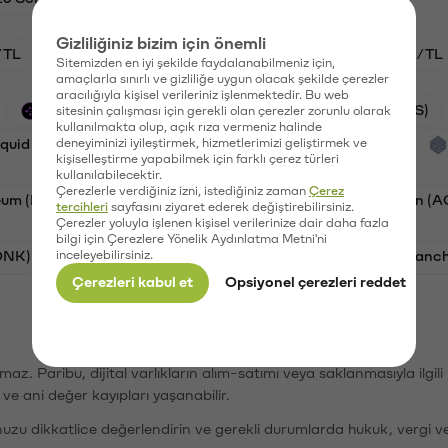
Gizliliğiniz bizim için önemli
/TL
HYPE/TL
GAL/TL
BTC/TL
ETH/TL
Sitemizden en iyi şekilde faydalanabilmeniz için,
amaçlarla sınırlı ve gizliliğe uygun olacak şekilde çerezler
aracılığıyla kişisel verileriniz işlenmektedir. Bu web
Synapse (SYN)
PSG (PSG)
Waves (WAVES)
sitesinin çalışması için gerekli olan çerezler zorunlu olarak
kullanılmakta olup, açık rıza vermeniz halinde
iquid (HYPE)
deneyiminizi iyileştirmek, hizmetlerimizi geliştirmek ve
Galatasaray (GAL)
Orchid (OXT)
kişiselleştirme yapabilmek için farklı çerez türleri
kullanılabilecektir.
Çerezlerle verdiğiniz izni, istediğiniz zaman
Çerez
eum (ETH)
Bat (BAT)
Chiliz (CHZ)
AC Milan (
tercihleri
sayfasını ziyaret ederek değiştirebilirsiniz.
Çerezler yoluyla işlenen kişisel verilerinize dair daha fazla
bilgi için Çerezlere Yönelik Aydınlatma Metni'ni
ONK)
inceleyebilirsiniz.
Ethereum (ETH)
Synapse (SYN)
Avalanc
Çerezleri kabul et
Opsiyonel çerezleri reddet
şımaz. Paribu, dijital varlıkların alım-satımı veya saklanmasıyla ilgi
r ve ani değer kayıpları yaşanabilir.
nuzu dikkatlice değerlendirin ve gerekli durumlarda hukuk, vergi v