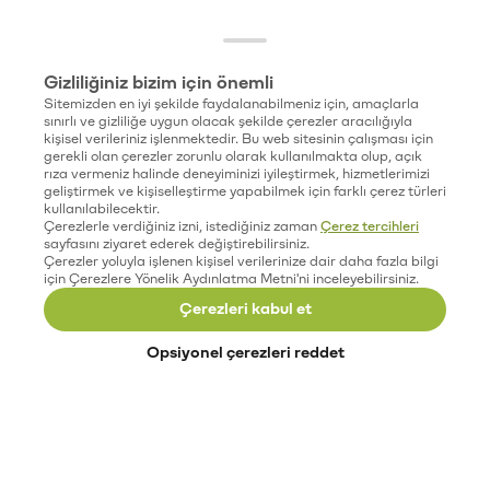
Gizliliğiniz bizim için önemli
Sitemizden en iyi şekilde faydalanabilmeniz için, amaçlarla
sınırlı ve gizliliğe uygun olacak şekilde çerezler aracılığıyla
kişisel verileriniz işlenmektedir. Bu web sitesinin çalışması için
gerekli olan çerezler zorunlu olarak kullanılmakta olup, açık
rıza vermeniz halinde deneyiminizi iyileştirmek, hizmetlerimizi
geliştirmek ve kişiselleştirme yapabilmek için farklı çerez türleri
kullanılabilecektir.
Çerezlerle verdiğiniz izni, istediğiniz zaman
Çerez tercihleri
sayfasını ziyaret ederek değiştirebilirsiniz.
Çerezler yoluyla işlenen kişisel verilerinize dair daha fazla bilgi
için Çerezlere Yönelik Aydınlatma Metni'ni inceleyebilirsiniz.
Çerezleri kabul et
Opsiyonel çerezleri reddet