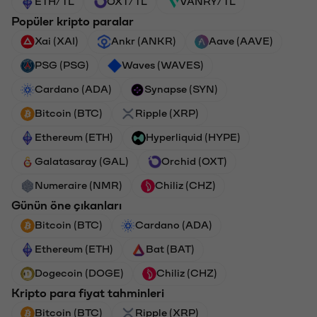
ETH/TL
OXT/TL
VANRY/TL
Popüler kripto paralar
Xai (XAI)
Ankr (ANKR)
Aave (AAVE)
PSG (PSG)
Waves (WAVES)
Cardano (ADA)
Synapse (SYN)
Bitcoin (BTC)
Ripple (XRP)
Ethereum (ETH)
Hyperliquid (HYPE)
Galatasaray (GAL)
Orchid (OXT)
Numeraire (NMR)
Chiliz (CHZ)
Günün öne çıkanları
Bitcoin (BTC)
Cardano (ADA)
Ethereum (ETH)
Bat (BAT)
Dogecoin (DOGE)
Chiliz (CHZ)
Kripto para fiyat tahminleri
Bitcoin (BTC)
Ripple (XRP)