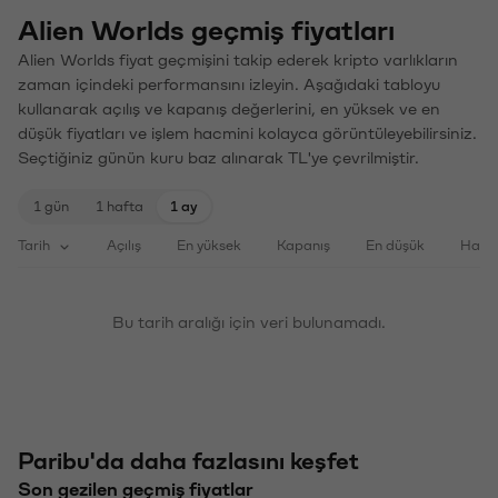
Alien Worlds geçmiş fiyatları
Alien Worlds fiyat geçmişini takip ederek kripto varlıkların
zaman içindeki performansını izleyin. Aşağıdaki tabloyu
kullanarak açılış ve kapanış değerlerini, en yüksek ve en
düşük fiyatları ve işlem hacmini kolayca görüntüleyebilirsiniz.
Seçtiğiniz günün kuru baz alınarak TL'ye çevrilmiştir.
1 gün
1 hafta
1 ay
Tarih
Açılış
En yüksek
Kapanış
En düşük
Haci
Bu tarih aralığı için veri bulunamadı.
Paribu'da daha fazlasını keşfet
Son gezilen geçmiş fiyatlar