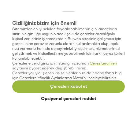
Gizliliğiniz bizim için önemli
Sitemizden en iyi şekilde faydalanabilmeniz için, amaçlarla
sınırlı ve gizliliğe uygun olacak şekilde çerezler aracılığıyla
kişisel verileriniz işlenmektedir. Bu web sitesinin çalışması için
gerekli olan çerezler zorunlu olarak kullanılmakta olup, açık
rıza vermeniz halinde deneyiminizi iyileştirmek, hizmetlerimizi
geliştirmek ve kişiselleştirme yapabilmek için farklı çerez türleri
kullanılabilecektir.
Çerezlerle verdiğiniz izni, istediğiniz zaman
Çerez tercihleri
sayfasını ziyaret ederek değiştirebilirsiniz.
Çerezler yoluyla işlenen kişisel verilerinize dair daha fazla bilgi
için Çerezlere Yönelik Aydınlatma Metni'ni inceleyebilirsiniz.
Çerezleri kabul et
Opsiyonel çerezleri reddet