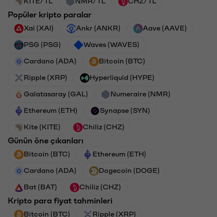
KITE/TL
NMR/TL
CHZ/TL
Popüler kripto paralar
Xai (XAI)
Ankr (ANKR)
Aave (AAVE)
PSG (PSG)
Waves (WAVES)
Cardano (ADA)
Bitcoin (BTC)
Ripple (XRP)
Hyperliquid (HYPE)
Galatasaray (GAL)
Numeraire (NMR)
Ethereum (ETH)
Synapse (SYN)
Kite (KITE)
Chiliz (CHZ)
Günün öne çıkanları
Bitcoin (BTC)
Ethereum (ETH)
Cardano (ADA)
Dogecoin (DOGE)
Bat (BAT)
Chiliz (CHZ)
Kripto para fiyat tahminleri
Bitcoin (BTC)
Ripple (XRP)