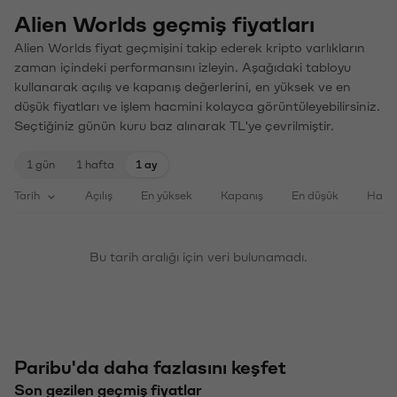
Alien Worlds geçmiş fiyatları
Alien Worlds fiyat geçmişini takip ederek kripto varlıkların
zaman içindeki performansını izleyin. Aşağıdaki tabloyu
kullanarak açılış ve kapanış değerlerini, en yüksek ve en
düşük fiyatları ve işlem hacmini kolayca görüntüleyebilirsiniz.
Seçtiğiniz günün kuru baz alınarak TL'ye çevrilmiştir.
1 gün
1 hafta
1 ay
Tarih
Açılış
En yüksek
Kapanış
En düşük
Haci
Bu tarih aralığı için veri bulunamadı.
Paribu'da daha fazlasını keşfet
Son gezilen geçmiş fiyatlar