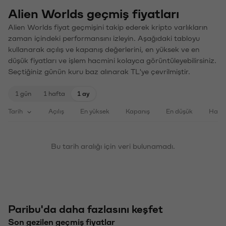
Alien Worlds geçmiş fiyatları
Alien Worlds fiyat geçmişini takip ederek kripto varlıkların
zaman içindeki performansını izleyin. Aşağıdaki tabloyu
kullanarak açılış ve kapanış değerlerini, en yüksek ve en
düşük fiyatları ve işlem hacmini kolayca görüntüleyebilirsiniz.
Seçtiğiniz günün kuru baz alınarak TL'ye çevrilmiştir.
1 gün
1 hafta
1 ay
Tarih
Açılış
En yüksek
Kapanış
En düşük
Haci
Bu tarih aralığı için veri bulunamadı.
Paribu'da daha fazlasını keşfet
Son gezilen geçmiş fiyatlar