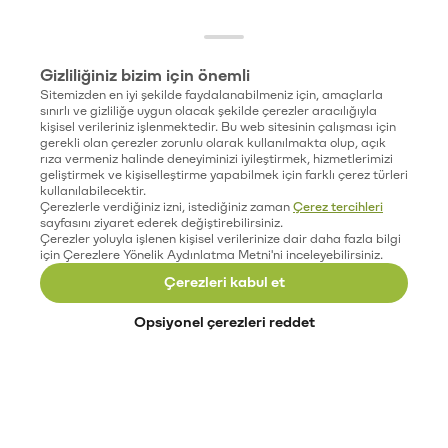
Gizliliğiniz bizim için önemli
Sitemizden en iyi şekilde faydalanabilmeniz için, amaçlarla
sınırlı ve gizliliğe uygun olacak şekilde çerezler aracılığıyla
kişisel verileriniz işlenmektedir. Bu web sitesinin çalışması için
gerekli olan çerezler zorunlu olarak kullanılmakta olup, açık
rıza vermeniz halinde deneyiminizi iyileştirmek, hizmetlerimizi
geliştirmek ve kişiselleştirme yapabilmek için farklı çerez türleri
kullanılabilecektir.
Çerezlerle verdiğiniz izni, istediğiniz zaman
Çerez tercihleri
sayfasını ziyaret ederek değiştirebilirsiniz.
Çerezler yoluyla işlenen kişisel verilerinize dair daha fazla bilgi
için Çerezlere Yönelik Aydınlatma Metni'ni inceleyebilirsiniz.
Çerezleri kabul et
Opsiyonel çerezleri reddet