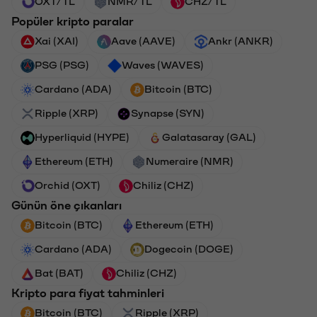
OXT/TL
NMR/TL
CHZ/TL
Popüler kripto paralar
Xai (XAI)
Aave (AAVE)
Ankr (ANKR)
PSG (PSG)
Waves (WAVES)
Cardano (ADA)
Bitcoin (BTC)
Ripple (XRP)
Synapse (SYN)
Hyperliquid (HYPE)
Galatasaray (GAL)
Ethereum (ETH)
Numeraire (NMR)
Orchid (OXT)
Chiliz (CHZ)
Günün öne çıkanları
Bitcoin (BTC)
Ethereum (ETH)
Cardano (ADA)
Dogecoin (DOGE)
Bat (BAT)
Chiliz (CHZ)
Kripto para fiyat tahminleri
Bitcoin (BTC)
Ripple (XRP)