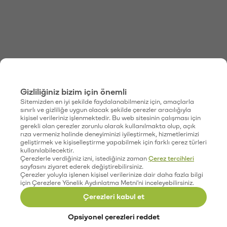
Gizliliğiniz bizim için önemli
Sitemizden en iyi şekilde faydalanabilmeniz için, amaçlarla
sınırlı ve gizliliğe uygun olacak şekilde çerezler aracılığıyla
kişisel verileriniz işlenmektedir. Bu web sitesinin çalışması için
gerekli olan çerezler zorunlu olarak kullanılmakta olup, açık
rıza vermeniz halinde deneyiminizi iyileştirmek, hizmetlerimizi
geliştirmek ve kişiselleştirme yapabilmek için farklı çerez türleri
kullanılabilecektir.
Çerezlerle verdiğiniz izni, istediğiniz zaman
Çerez tercihleri
sayfasını ziyaret ederek değiştirebilirsiniz.
Çerezler yoluyla işlenen kişisel verilerinize dair daha fazla bilgi
için Çerezlere Yönelik Aydınlatma Metni'ni inceleyebilirsiniz.
Çerezleri kabul et
Opsiyonel çerezleri reddet