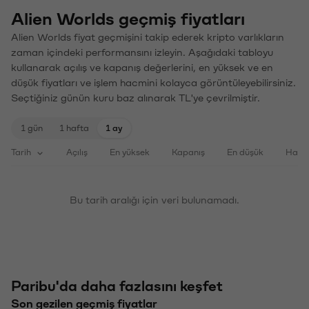
Alien Worlds geçmiş fiyatları
Alien Worlds fiyat geçmişini takip ederek kripto varlıkların
zaman içindeki performansını izleyin. Aşağıdaki tabloyu
kullanarak açılış ve kapanış değerlerini, en yüksek ve en
düşük fiyatları ve işlem hacmini kolayca görüntüleyebilirsiniz.
Seçtiğiniz günün kuru baz alınarak TL'ye çevrilmiştir.
1 gün
1 hafta
1 ay
Tarih
Açılış
En yüksek
Kapanış
En düşük
Haci
Bu tarih aralığı için veri bulunamadı.
Paribu'da daha fazlasını keşfet
Son gezilen geçmiş fiyatlar