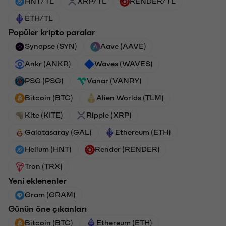
HNT/TL
XRP/TL
RENDER/TL
ETH/TL
Popüler kripto paralar
Synapse (SYN)
Aave (AAVE)
Ankr (ANKR)
Waves (WAVES)
PSG (PSG)
Vanar (VANRY)
Bitcoin (BTC)
Alien Worlds (TLM)
Kite (KITE)
Ripple (XRP)
Galatasaray (GAL)
Ethereum (ETH)
Helium (HNT)
Render (RENDER)
Tron (TRX)
Yeni eklenenler
Gram (GRAM)
Günün öne çıkanları
Bitcoin (BTC)
Ethereum (ETH)