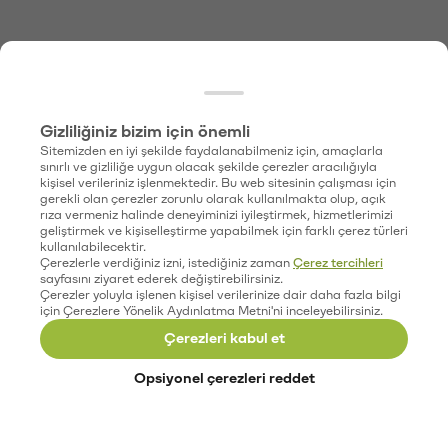
Gizliliğiniz bizim için önemli
Sitemizden en iyi şekilde faydalanabilmeniz için, amaçlarla
sınırlı ve gizliliğe uygun olacak şekilde çerezler aracılığıyla
kişisel verileriniz işlenmektedir. Bu web sitesinin çalışması için
gerekli olan çerezler zorunlu olarak kullanılmakta olup, açık
rıza vermeniz halinde deneyiminizi iyileştirmek, hizmetlerimizi
geliştirmek ve kişiselleştirme yapabilmek için farklı çerez türleri
kullanılabilecektir.
Çerezlerle verdiğiniz izni, istediğiniz zaman
Çerez tercihleri
sayfasını ziyaret ederek değiştirebilirsiniz.
Çerezler yoluyla işlenen kişisel verilerinize dair daha fazla bilgi
için Çerezlere Yönelik Aydınlatma Metni'ni inceleyebilirsiniz.
Çerezleri kabul et
Opsiyonel çerezleri reddet