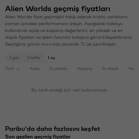
Alien Worlds geçmiş fiyatları
Alien Worlds fiyat geçmişini takip ederek kripto varlıkların
zaman içindeki performansını izleyin. Aşağıdaki tabloyu
kullanarak açılış ve kapanış değerlerini, en yüksek ve en
düşük fiyatları ve işlem hacmini kolayca görüntüleyebilirsiniz.
Seçtiğiniz günün kuru baz alınarak TL'ye çevrilmiştir.
1 gün
1 hafta
1 ay
Tarih
Açılış
En yüksek
Kapanış
En düşük
Haci
Bu tarih aralığı için veri bulunamadı.
Paribu'da daha fazlasını keşfet
Son gezilen geçmiş fiyatlar