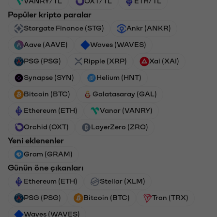
VANRY/TL
OXT/TL
ETH/TL
Popüler kripto paralar
Stargate Finance (STG)
Ankr (ANKR)
Aave (AAVE)
Waves (WAVES)
PSG (PSG)
Ripple (XRP)
Xai (XAI)
Synapse (SYN)
Helium (HNT)
Bitcoin (BTC)
Galatasaray (GAL)
Ethereum (ETH)
Vanar (VANRY)
Orchid (OXT)
LayerZero (ZRO)
Yeni eklenenler
Gram (GRAM)
Günün öne çıkanları
Ethereum (ETH)
Stellar (XLM)
PSG (PSG)
Bitcoin (BTC)
Tron (TRX)
Waves (WAVES)