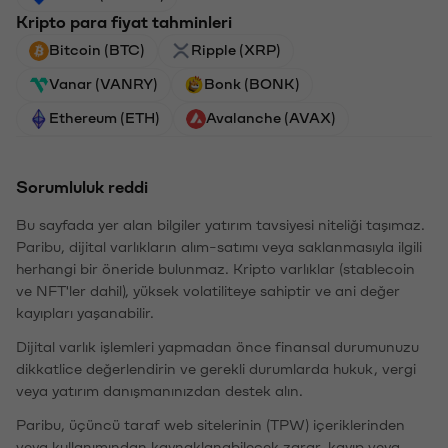
Kripto para fiyat tahminleri
Bitcoin (BTC)
Ripple (XRP)
Vanar (VANRY)
Bonk (BONK)
Ethereum (ETH)
Avalanche (AVAX)
Sorumluluk reddi
Bu sayfada yer alan bilgiler yatırım tavsiyesi niteliği taşımaz.
Paribu, dijital varlıkların alım-satımı veya saklanmasıyla ilgili
herhangi bir öneride bulunmaz. Kripto varlıklar (stablecoin
ve NFT'ler dahil), yüksek volatiliteye sahiptir ve ani değer
kayıpları yaşanabilir.
Dijital varlık işlemleri yapmadan önce finansal durumunuzu
dikkatlice değerlendirin ve gerekli durumlarda hukuk, vergi
veya yatırım danışmanınızdan destek alın.
Paribu, üçüncü taraf web sitelerinin (TPW) içeriklerinden
veya kullanımından kaynaklanabilecek zarar, kayıp veya