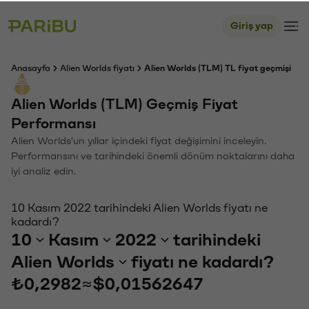
Giriş yap
Anasayfa
Alien Worlds fiyatı
Alien Worlds (TLM) TL fiyat geçmişi
Alien Worlds (TLM) Geçmiş Fiyat
Performansı
Alien Worlds'un yıllar içindeki fiyat değişimini inceleyin.
Performansını ve tarihindeki önemli dönüm noktalarını daha
iyi analiz edin.
10 Kasım 2022 tarihindeki Alien Worlds fiyatı ne
kadardı?
10
Kasım
2022
tarihindeki
Alien Worlds
fiyatı ne kadardı?
₺0,2982
≈
$0,01562647