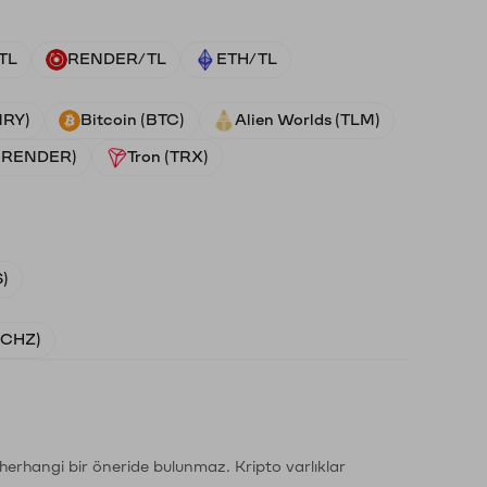
TL
RENDER/TL
ETH/TL
NRY)
Bitcoin (BTC)
Alien Worlds (TLM)
 (RENDER)
Tron (TRX)
)
 (CHZ)
li herhangi bir öneride bulunmaz. Kripto varlıklar