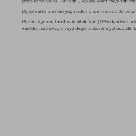
(stablecoin ve NFT'ler dahil), yüksek volatiliteye sahipti
Dijital varlık işlemleri yapmadan önce finansal durumu
Paribu, üçüncü taraf web sitelerinin (TPW) içeriklerin
varlıklarınızda kayıp veya değer düşüşüne yol açabilir. 