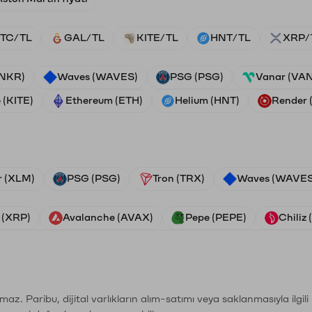
TC/TL
GAL/TL
KITE/TL
HNT/TL
XRP/
ANKR)
Waves (WAVES)
PSG (PSG)
Vanar (VA
 (KITE)
Ethereum (ETH)
Helium (HNT)
Render
r (XLM)
PSG (PSG)
Tron (TRX)
Waves (WAVES
 (XRP)
Avalanche (AVAX)
Pepe (PEPE)
Chiliz
şımaz. Paribu, dijital varlıkların alım-satımı veya saklanmasıyla ilgi