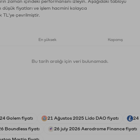
ların zaman içindeki performansını izleyin. Aşağıdaki tabloyu
n düşük fiyatları ve işlem hacmini kolayca
 TL'ye çevrilmiştir.
En yüksek
Kapanış
Bu tarih aralığı için veri bulunamadı.
024 Golem fiyatı
21 Ağustos 2025 Lido DAO fiyatı
24 
26 Boundless fiyatı
26 july 2026 Aerodrome Finance fiyatı
ston Martin fiyatı