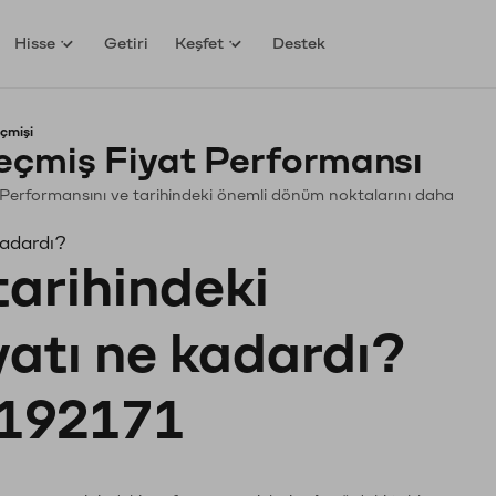
Hisse
Getiri
Keşfet
Destek
çmişi
eçmiş Fiyat Performansı
in. Performansını ve tarihindeki önemli dönüm noktalarını daha
kadardı?
tarihindeki
yatı ne kadardı?
192171