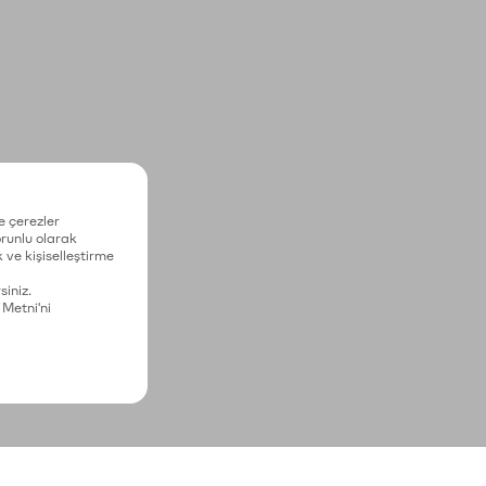
e çerezler
zorunlu olarak
 ve kişiselleştirme
siniz.
 Metni'ni