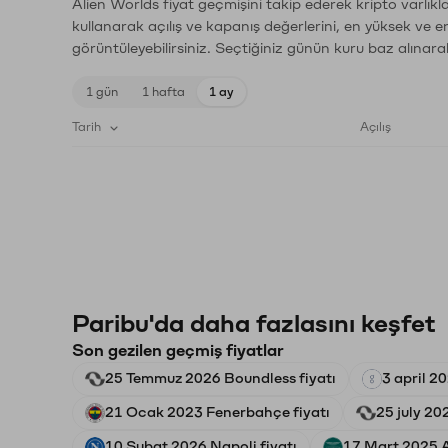
Alien Worlds fiyat geçmişini takip ederek kripto varlık
kullanarak açılış ve kapanış değerlerini, en yüksek ve e
görüntüleyebilirsiniz. Seçtiğiniz günün kuru baz alınarak
1 gün
1 hafta
1 ay
Tarih
Açılış
Paribu'da daha fazlasını keşfet
Son gezilen geçmiş fiyatlar
25 Temmuz 2026 Boundless fiyatı
3 april 2
21 Ocak 2023 Fenerbahçe fiyatı
25 july 20
10 Şubat 2026 Napoli fiyatı
17 Mart 2025 A