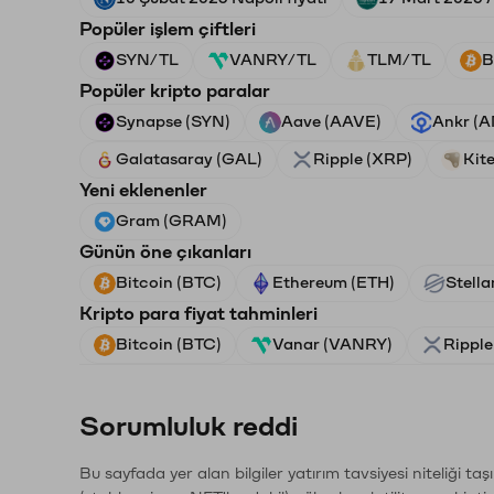
Popüler işlem çiftleri
SYN/TL
VANRY/TL
TLM/TL
B
Popüler kripto paralar
Synapse (SYN)
Aave (AAVE)
Ankr (
Galatasaray (GAL)
Ripple (XRP)
Kite
Yeni eklenenler
Gram (GRAM)
Günün öne çıkanları
Bitcoin (BTC)
Ethereum (ETH)
Stella
Kripto para fiyat tahminleri
Bitcoin (BTC)
Vanar (VANRY)
Ripple
Sorumluluk reddi
Bu sayfada yer alan bilgiler yatırım tavsiyesi niteliği ta