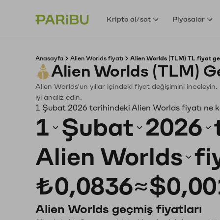
Kripto al/sat
Piyasalar
Anasayfa
Alien Worlds fiyatı
Alien Worlds (TLM) TL fiyat ge
Alien Worlds (TLM) G
Alien Worlds'un yıllar içindeki fiyat değişimini inceley
iyi analiz edin.
1 Şubat 2026 tarihindeki Alien Worlds fiyatı ne 
1
Şubat
2026
Alien Worlds
fi
₺0,0836
≈
$0,00
Alien Worlds geçmiş fiyatları