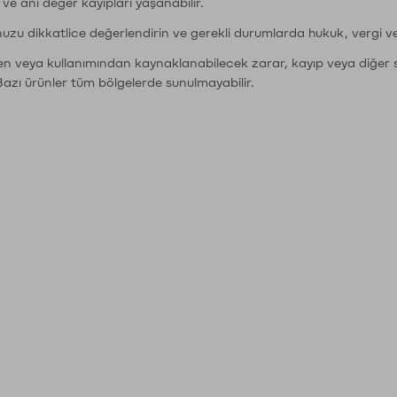
r ve ani değer kayıpları yaşanabilir.
nuzu dikkatlice değerlendirin ve gerekli durumlarda hukuk, vergi v
den veya kullanımından kaynaklanabilecek zarar, kayıp veya diğer 
Bazı ürünler tüm bölgelerde sunulmayabilir.