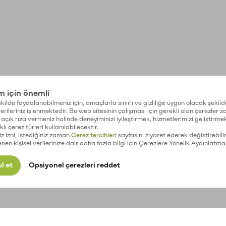
im için önemli
kilde faydalanabilmeniz için, amaçlarla sınırlı ve gizliliğe uygun olacak şekild
 verileriniz işlenmektedir. Bu web sitesinin çalışması için gerekli olan çerezler 
açık rıza vermeniz halinde deneyiminizi iyileştirmek, hizmetlerimizi geliştirmek
lı çerez türleri kullanılabilecektir.
iz izni, istediğiniz zaman
Çerez tercihleri
sayfasını ziyaret ederek değiştirebilir
enen kişisel verilerinize dair daha fazla bilgi için Çerezlere Yönelik Aydınlatma
l et
Opsiyonel çerezleri reddet