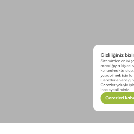
Gizliliğiniz biz
Sitemizden en iyi şe
aracılığıyla kişisel
kullanılmakta olup, 
yapabilmek için fark
Çerezlerle verdiğin
Çerezler yoluyla işl
inceleyebilirsiniz.
Çerezleri kabu