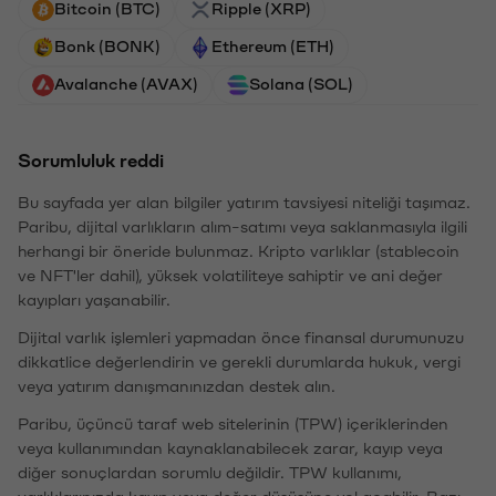
Bitcoin (BTC)
Ripple (XRP)
Bonk (BONK)
Ethereum (ETH)
Avalanche (AVAX)
Solana (SOL)
Sorumluluk reddi
Bu sayfada yer alan bilgiler yatırım tavsiyesi niteliği taşımaz.
Paribu, dijital varlıkların alım-satımı veya saklanmasıyla ilgili
herhangi bir öneride bulunmaz. Kripto varlıklar (stablecoin
ve NFT'ler dahil), yüksek volatiliteye sahiptir ve ani değer
kayıpları yaşanabilir.
Dijital varlık işlemleri yapmadan önce finansal durumunuzu
dikkatlice değerlendirin ve gerekli durumlarda hukuk, vergi
veya yatırım danışmanınızdan destek alın.
Paribu, üçüncü taraf web sitelerinin (TPW) içeriklerinden
veya kullanımından kaynaklanabilecek zarar, kayıp veya
diğer sonuçlardan sorumlu değildir. TPW kullanımı,
varlıklarınızda kayıp veya değer düşüşüne yol açabilir. Bazı