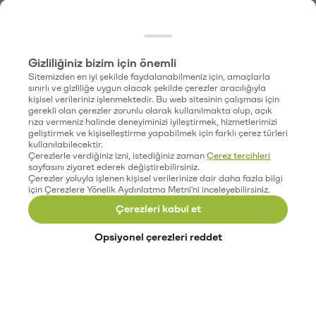
Gizliliğiniz bizim için önemli
Sitemizden en iyi şekilde faydalanabilmeniz için, amaçlarla
sınırlı ve gizliliğe uygun olacak şekilde çerezler aracılığıyla
kişisel verileriniz işlenmektedir. Bu web sitesinin çalışması için
gerekli olan çerezler zorunlu olarak kullanılmakta olup, açık
rıza vermeniz halinde deneyiminizi iyileştirmek, hizmetlerimizi
geliştirmek ve kişiselleştirme yapabilmek için farklı çerez türleri
kullanılabilecektir.
Çerezlerle verdiğiniz izni, istediğiniz zaman
Çerez tercihleri
sayfasını ziyaret ederek değiştirebilirsiniz.
Çerezler yoluyla işlenen kişisel verilerinize dair daha fazla bilgi
için Çerezlere Yönelik Aydınlatma Metni'ni inceleyebilirsiniz.
Çerezleri kabul et
Opsiyonel çerezleri reddet