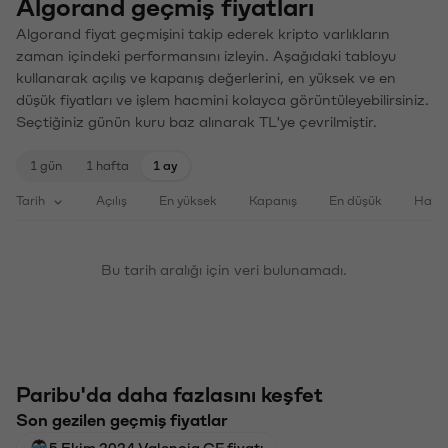
Algorand geçmiş fiyatları
Algorand fiyat geçmişini takip ederek kripto varlıkların
zaman içindeki performansını izleyin. Aşağıdaki tabloyu
kullanarak açılış ve kapanış değerlerini, en yüksek ve en
düşük fiyatları ve işlem hacmini kolayca görüntüleyebilirsiniz.
Seçtiğiniz günün kuru baz alınarak TL'ye çevrilmiştir.
1 gün
1 hafta
1 ay
Tarih
Açılış
En yüksek
Kapanış
En düşük
Haci
Bu tarih aralığı için veri bulunamadı.
Paribu'da daha fazlasını keşfet
Son gezilen geçmiş fiyatlar
5 Ekim 2024 Valencia CF fiyatı