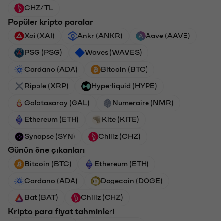
CHZ/TL
Popüler kripto paralar
Xai (XAI)
Ankr (ANKR)
Aave (AAVE)
PSG (PSG)
Waves (WAVES)
Cardano (ADA)
Bitcoin (BTC)
Ripple (XRP)
Hyperliquid (HYPE)
Galatasaray (GAL)
Numeraire (NMR)
Ethereum (ETH)
Kite (KITE)
Synapse (SYN)
Chiliz (CHZ)
Günün öne çıkanları
Bitcoin (BTC)
Ethereum (ETH)
Cardano (ADA)
Dogecoin (DOGE)
Bat (BAT)
Chiliz (CHZ)
Kripto para fiyat tahminleri