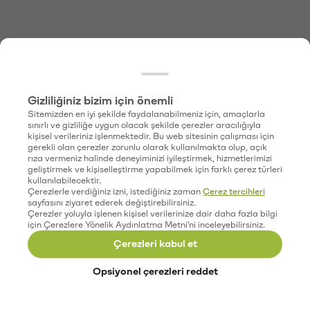
Gizliliğiniz bizim için önemli
Sitemizden en iyi şekilde faydalanabilmeniz için, amaçlarla
sınırlı ve gizliliğe uygun olacak şekilde çerezler aracılığıyla
kişisel verileriniz işlenmektedir. Bu web sitesinin çalışması için
gerekli olan çerezler zorunlu olarak kullanılmakta olup, açık
rıza vermeniz halinde deneyiminizi iyileştirmek, hizmetlerimizi
geliştirmek ve kişiselleştirme yapabilmek için farklı çerez türleri
kullanılabilecektir.
Çerezlerle verdiğiniz izni, istediğiniz zaman
Çerez tercihleri
sayfasını ziyaret ederek değiştirebilirsiniz.
Çerezler yoluyla işlenen kişisel verilerinize dair daha fazla bilgi
için Çerezlere Yönelik Aydınlatma Metni'ni inceleyebilirsiniz.
Çerezleri kabul et
Opsiyonel çerezleri reddet