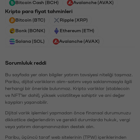
Bitcoin Cash (BCH)
Avalanche (AVAX)
Kripto para fiyat tahminleri
Bitcoin (BTC)
Ripple (XRP)
Bonk (BONK)
Ethereum (ETH)
Solana (SOL)
Avalanche (AVAX)
Sorumluluk reddi
Bu sayfada yer alan bilgiler yatırım tavsiyesi niteliği taşımaz.
Paribu, dijital varlıkların alım-satımı veya saklanmasıyla ilgili
herhangi bir öneride bulunmaz. Kripto varlıklar (stablecoin
ve NFT'ler dahil), yüksek volatiliteye sahiptir ve ani değer
kayıpları yaşanabilir.
Dijital varlık işlemleri yapmadan önce finansal durumunuzu
dikkatlice değerlendirin ve gerekli durumlarda hukuk, vergi
veya yatırım danışmanınızdan destek alın.
Paribu, üçüncü taraf web sitelerinin (TPW) içeriklerinden