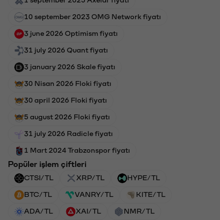
10 september 2023 OMG Network fiyatı
3 june 2026 Optimism fiyatı
31 july 2026 Quant fiyatı
3 january 2026 Skale fiyatı
30 Nisan 2026 Floki fiyatı
30 april 2026 Floki fiyatı
5 august 2026 Floki fiyatı
31 july 2026 Radicle fiyatı
1 Mart 2024 Trabzonspor fiyatı
Popüler işlem çiftleri
CTSI/TL
XRP/TL
HYPE/TL
BTC/TL
VANRY/TL
KITE/TL
ADA/TL
XAI/TL
NMR/TL