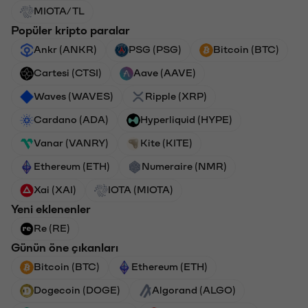
MIOTA/TL
Popüler kripto paralar
Ankr (ANKR)
PSG (PSG)
Bitcoin (BTC)
Cartesi (CTSI)
Aave (AAVE)
Waves (WAVES)
Ripple (XRP)
Cardano (ADA)
Hyperliquid (HYPE)
Vanar (VANRY)
Kite (KITE)
Ethereum (ETH)
Numeraire (NMR)
Xai (XAI)
IOTA (MIOTA)
Yeni eklenenler
Re (RE)
Günün öne çıkanları
Bitcoin (BTC)
Ethereum (ETH)
Dogecoin (DOGE)
Algorand (ALGO)