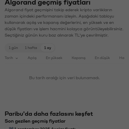
Algorand geçmiş fiyatları
Algorand fiyat geçmişini takip ederek kripto varlıkların
zaman içindeki performansını izleyin. Aşağıdaki tabloyu
kullanarak açılış ve kapanış değerlerini, en yüksek ve en
düşük fiyatları ve işlem hacmini kolayca görüntüleyebilirsiniz.
Seçtiğiniz günün kuru baz alınarak TL'ye çevrilmiştir.
1 gün
1 hafta
1 ay
Tarih
Açılış
En yüksek
Kapanış
En düşük
Haci
Bu tarih aralığı için veri bulunamadı.
Paribu'da daha fazlasını keşfet
Son gezilen geçmiş fiyatlar
1 september 2025 Axelar fiyatı