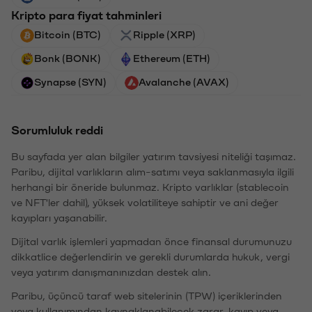
Kripto para fiyat tahminleri
Bitcoin (BTC)
Ripple (XRP)
Bonk (BONK)
Ethereum (ETH)
Synapse (SYN)
Avalanche (AVAX)
Sorumluluk reddi
Bu sayfada yer alan bilgiler yatırım tavsiyesi niteliği taşımaz.
Paribu, dijital varlıkların alım-satımı veya saklanmasıyla ilgili
herhangi bir öneride bulunmaz. Kripto varlıklar (stablecoin
ve NFT'ler dahil), yüksek volatiliteye sahiptir ve ani değer
kayıpları yaşanabilir.
Dijital varlık işlemleri yapmadan önce finansal durumunuzu
dikkatlice değerlendirin ve gerekli durumlarda hukuk, vergi
veya yatırım danışmanınızdan destek alın.
Paribu, üçüncü taraf web sitelerinin (TPW) içeriklerinden
veya kullanımından kaynaklanabilecek zarar, kayıp veya