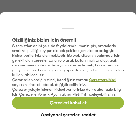
Gizliliğiniz bizim için önemli
Sitemizden en iyi şekilde faydalanabilmeniz için, amaçlarla
sınırlı ve gizliliğe uygun olacak şekilde çerezler aracılığıyla
kişisel verileriniz işlenmektedir. Bu web sitesinin çalışması için
gerekli olan çerezler zorunlu olarak kullanılmakta olup, açık
rıza vermeniz halinde deneyiminizi iyileştirmek, hizmetlerimizi
geliştirmek ve kişiselleştirme yapabilmek için farklı çerez türleri
kullanılabilecektir.
Çerezlerle verdiğiniz izni, istediğiniz zaman
Çerez tercihleri
sayfasını ziyaret ederek değiştirebilirsiniz.
Çerezler yoluyla işlenen kişisel verilerinize dair daha fazla bilgi
için Çerezlere Yönelik Aydınlatma Metni'ni inceleyebilirsiniz.
Çerezleri kabul et
Opsiyonel çerezleri reddet