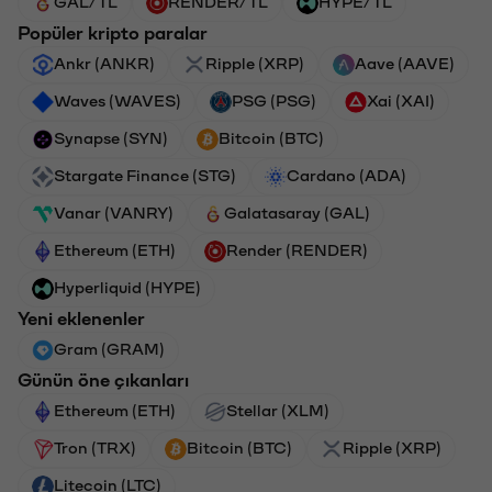
GAL/TL
RENDER/TL
HYPE/TL
Popüler kripto paralar
Ankr (ANKR)
Ripple (XRP)
Aave (AAVE)
Waves (WAVES)
PSG (PSG)
Xai (XAI)
Synapse (SYN)
Bitcoin (BTC)
Stargate Finance (STG)
Cardano (ADA)
Vanar (VANRY)
Galatasaray (GAL)
Ethereum (ETH)
Render (RENDER)
Hyperliquid (HYPE)
Yeni eklenenler
Gram (GRAM)
Günün öne çıkanları
Ethereum (ETH)
Stellar (XLM)
Tron (TRX)
Bitcoin (BTC)
Ripple (XRP)
Litecoin (LTC)