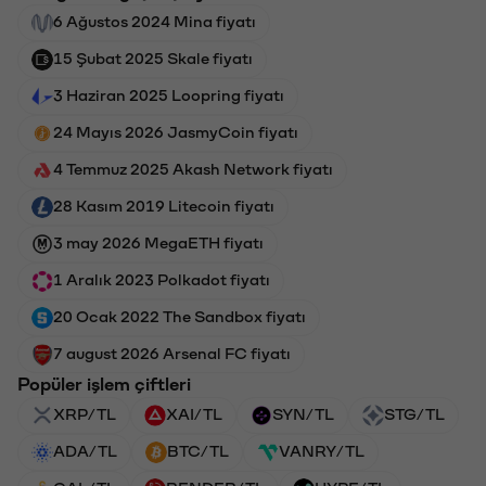
6 Ağustos 2024 Mina fiyatı
15 Şubat 2025 Skale fiyatı
3 Haziran 2025 Loopring fiyatı
24 Mayıs 2026 JasmyCoin fiyatı
4 Temmuz 2025 Akash Network fiyatı
28 Kasım 2019 Litecoin fiyatı
3 may 2026 MegaETH fiyatı
1 Aralık 2023 Polkadot fiyatı
20 Ocak 2022 The Sandbox fiyatı
7 august 2026 Arsenal FC fiyatı
Popüler işlem çiftleri
XRP/TL
XAI/TL
SYN/TL
STG/TL
ADA/TL
BTC/TL
VANRY/TL