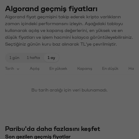
Algorand geçmiş fiyatları
Algorand fiyat geçmişini takip ederek kripto varlıkların
zaman içindeki performansını izleyin. Aşağıdaki tabloyu
kullanarak açılış ve kapanış değerlerini, en yüksek ve en
düşük fiyatları ve işlem hacmini kolayca görüntüleyebilirsiniz.
Seçtiğiniz günün kuru baz alınarak TL'ye çevrilmiştir.
1 gün
1 hafta
1 ay
Tarih
Açılış
En yüksek
Kapanış
En düşük
Haci
Bu tarih aralığı için veri bulunamadı.
Paribu'da daha fazlasını keşfet
Son gezilen geçmiş fiyatlar