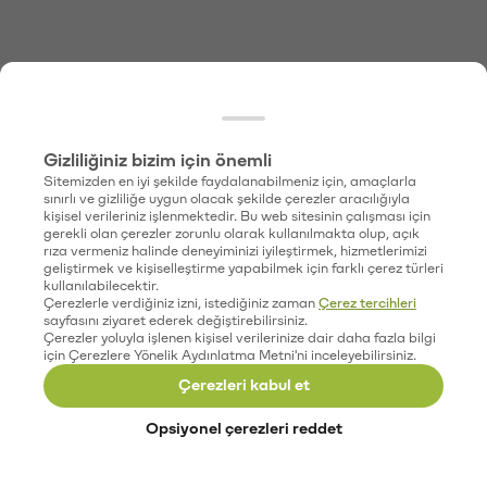
Gizliliğiniz bizim için önemli
Sitemizden en iyi şekilde faydalanabilmeniz için, amaçlarla
sınırlı ve gizliliğe uygun olacak şekilde çerezler aracılığıyla
kişisel verileriniz işlenmektedir. Bu web sitesinin çalışması için
gerekli olan çerezler zorunlu olarak kullanılmakta olup, açık
rıza vermeniz halinde deneyiminizi iyileştirmek, hizmetlerimizi
geliştirmek ve kişiselleştirme yapabilmek için farklı çerez türleri
kullanılabilecektir.
Çerezlerle verdiğiniz izni, istediğiniz zaman
Çerez tercihleri
sayfasını ziyaret ederek değiştirebilirsiniz.
Çerezler yoluyla işlenen kişisel verilerinize dair daha fazla bilgi
için Çerezlere Yönelik Aydınlatma Metni'ni inceleyebilirsiniz.
Çerezleri kabul et
Opsiyonel çerezleri reddet