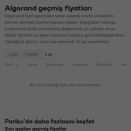
Algorand geçmiş fiyatları
Algorand fiyat geçmişini takip ederek kripto varlıkların
zaman içindeki performansını izleyin. Aşağıdaki tabloyu
kullanarak açılış ve kapanış değerlerini, en yüksek ve en
düşük fiyatları ve işlem hacmini kolayca görüntüleyebilirsiniz.
Seçtiğiniz günün kuru baz alınarak TL'ye çevrilmiştir.
1 gün
1 hafta
1 ay
Tarih
Açılış
En yüksek
Kapanış
En düşük
Haci
Bu tarih aralığı için veri bulunamadı.
Paribu'da daha fazlasını keşfet
Son gezilen geçmiş fiyatlar