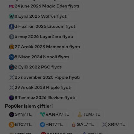
24 june 2026 Magic Eden fiyatı
8 Eylül 2025 Walrus fiyatı
3 Haziran 2026 Litecoin fiyatı
6 may 2026 LayerZero fiyatı
27 Aralık 2023 Memecoin fiyatı
8 Nisan 2024 Napoli fiyatı
2 Eylül 2022 PSG fiyatı
25 november 2020 Ripple fiyatı
29 Aralık 2018 Ripple fiyatı
8 Temmuz 2026 Illuvium fiyatı
Popüler işlem çiftleri
SYN/TL
VANRY/TL
TLM/TL
BTC/TL
HNT/TL
GAL/TL
XRP/TL