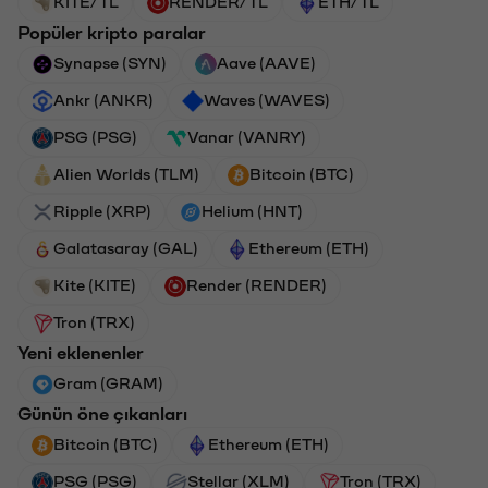
KITE/TL
RENDER/TL
ETH/TL
Popüler kripto paralar
Synapse (SYN)
Aave (AAVE)
Ankr (ANKR)
Waves (WAVES)
PSG (PSG)
Vanar (VANRY)
Alien Worlds (TLM)
Bitcoin (BTC)
Ripple (XRP)
Helium (HNT)
Galatasaray (GAL)
Ethereum (ETH)
Kite (KITE)
Render (RENDER)
Tron (TRX)
Yeni eklenenler
Gram (GRAM)
Günün öne çıkanları
Bitcoin (BTC)
Ethereum (ETH)
PSG (PSG)
Stellar (XLM)
Tron (TRX)