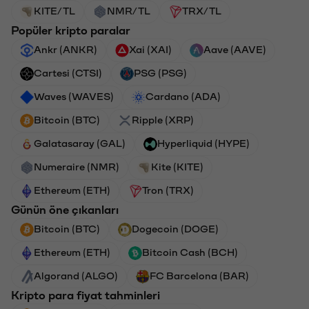
KITE/TL
NMR/TL
TRX/TL
Popüler kripto paralar
Ankr (ANKR)
Xai (XAI)
Aave (AAVE)
Cartesi (CTSI)
PSG (PSG)
Waves (WAVES)
Cardano (ADA)
Bitcoin (BTC)
Ripple (XRP)
Galatasaray (GAL)
Hyperliquid (HYPE)
Numeraire (NMR)
Kite (KITE)
Ethereum (ETH)
Tron (TRX)
Günün öne çıkanları
Bitcoin (BTC)
Dogecoin (DOGE)
Ethereum (ETH)
Bitcoin Cash (BCH)
Algorand (ALGO)
FC Barcelona (BAR)
Kripto para fiyat tahminleri