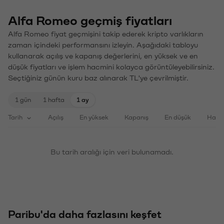
Alfa Romeo geçmiş fiyatları
Alfa Romeo fiyat geçmişini takip ederek kripto varlıkların
zaman içindeki performansını izleyin. Aşağıdaki tabloyu
kullanarak açılış ve kapanış değerlerini, en yüksek ve en
düşük fiyatları ve işlem hacmini kolayca görüntüleyebilirsiniz.
Seçtiğiniz günün kuru baz alınarak TL'ye çevrilmiştir.
1 gün
1 hafta
1 ay
Tarih
Açılış
En yüksek
Kapanış
En düşük
Haci
Bu tarih aralığı için veri bulunamadı.
Paribu'da daha fazlasını keşfet