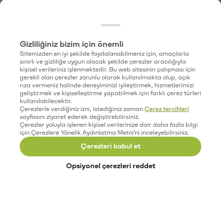
Gizliliğiniz bizim için önemli
Sitemizden en iyi şekilde faydalanabilmeniz için, amaçlarla
sınırlı ve gizliliğe uygun olacak şekilde çerezler aracılığıyla
kişisel verileriniz işlenmektedir. Bu web sitesinin çalışması için
gerekli olan çerezler zorunlu olarak kullanılmakta olup, açık
rıza vermeniz halinde deneyiminizi iyileştirmek, hizmetlerimizi
geliştirmek ve kişiselleştirme yapabilmek için farklı çerez türleri
kullanılabilecektir.
Çerezlerle verdiğiniz izni, istediğiniz zaman
Çerez tercihleri
sayfasını ziyaret ederek değiştirebilirsiniz.
Çerezler yoluyla işlenen kişisel verilerinize dair daha fazla bilgi
için Çerezlere Yönelik Aydınlatma Metni'ni inceleyebilirsiniz.
Çerezleri kabul et
Opsiyonel çerezleri reddet