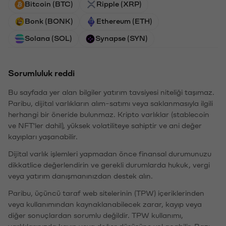
Bitcoin (BTC)
Ripple (XRP)
Bonk (BONK)
Ethereum (ETH)
Solana (SOL)
Synapse (SYN)
Sorumluluk reddi
Bu sayfada yer alan bilgiler yatırım tavsiyesi niteliği taşımaz.
Paribu, dijital varlıkların alım-satımı veya saklanmasıyla ilgili
herhangi bir öneride bulunmaz. Kripto varlıklar (stablecoin
ve NFT'ler dahil), yüksek volatiliteye sahiptir ve ani değer
kayıpları yaşanabilir.
Dijital varlık işlemleri yapmadan önce finansal durumunuzu
dikkatlice değerlendirin ve gerekli durumlarda hukuk, vergi
veya yatırım danışmanınızdan destek alın.
Paribu, üçüncü taraf web sitelerinin (TPW) içeriklerinden
veya kullanımından kaynaklanabilecek zarar, kayıp veya
diğer sonuçlardan sorumlu değildir. TPW kullanımı,
varlıklarınızda kayıp veya değer düşüşüne yol açabilir. Bazı