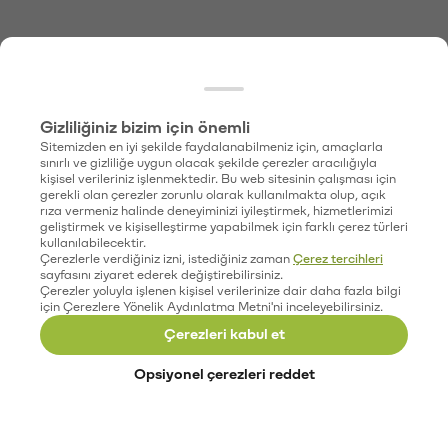
Gizliliğiniz bizim için önemli
Sitemizden en iyi şekilde faydalanabilmeniz için, amaçlarla
sınırlı ve gizliliğe uygun olacak şekilde çerezler aracılığıyla
kişisel verileriniz işlenmektedir. Bu web sitesinin çalışması için
gerekli olan çerezler zorunlu olarak kullanılmakta olup, açık
rıza vermeniz halinde deneyiminizi iyileştirmek, hizmetlerimizi
geliştirmek ve kişiselleştirme yapabilmek için farklı çerez türleri
kullanılabilecektir.
Çerezlerle verdiğiniz izni, istediğiniz zaman
Çerez tercihleri
sayfasını ziyaret ederek değiştirebilirsiniz.
Çerezler yoluyla işlenen kişisel verilerinize dair daha fazla bilgi
için Çerezlere Yönelik Aydınlatma Metni'ni inceleyebilirsiniz.
Çerezleri kabul et
Opsiyonel çerezleri reddet