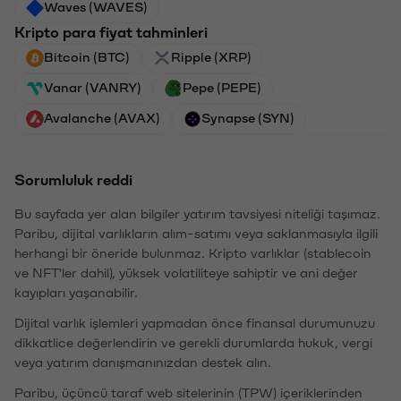
Waves (WAVES)
Kripto para fiyat tahminleri
Bitcoin (BTC)
Ripple (XRP)
Vanar (VANRY)
Pepe (PEPE)
Avalanche (AVAX)
Synapse (SYN)
Sorumluluk reddi
Bu sayfada yer alan bilgiler yatırım tavsiyesi niteliği taşımaz.
Paribu, dijital varlıkların alım-satımı veya saklanmasıyla ilgili
herhangi bir öneride bulunmaz. Kripto varlıklar (stablecoin
ve NFT'ler dahil), yüksek volatiliteye sahiptir ve ani değer
kayıpları yaşanabilir.
Dijital varlık işlemleri yapmadan önce finansal durumunuzu
dikkatlice değerlendirin ve gerekli durumlarda hukuk, vergi
veya yatırım danışmanınızdan destek alın.
Paribu, üçüncü taraf web sitelerinin (TPW) içeriklerinden