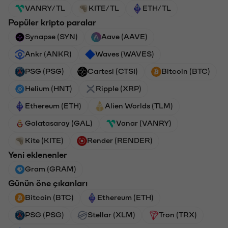
VANRY/TL
KITE/TL
ETH/TL
Popüler kripto paralar
Synapse (SYN)
Aave (AAVE)
Ankr (ANKR)
Waves (WAVES)
PSG (PSG)
Cartesi (CTSI)
Bitcoin (BTC)
Helium (HNT)
Ripple (XRP)
Ethereum (ETH)
Alien Worlds (TLM)
Galatasaray (GAL)
Vanar (VANRY)
Kite (KITE)
Render (RENDER)
Yeni eklenenler
Gram (GRAM)
Günün öne çıkanları
Bitcoin (BTC)
Ethereum (ETH)
PSG (PSG)
Stellar (XLM)
Tron (TRX)