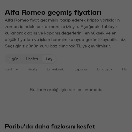
Alfa Romeo geçmiş fiyatları
Alfa Romeo fiyat geçmişini takip ederek kripto varlıkların
zaman içindeki performansını izleyin. Aşağıdaki tabloyu
kullanarak açılış ve kapanış değerlerini, en yüksek ve en
düşük fiyatları ve işlem hacmini kolayca görüntüleyebilirsiniz.
Seçtiğiniz günün kuru baz alınarak TL'ye çevrilmiştir.
1 gün
1 hafta
1 ay
Tarih
Açılış
En yüksek
Kapanış
En düşük
Haci
Bu tarih aralığı için veri bulunamadı.
Paribu'da daha fazlasını keşfet