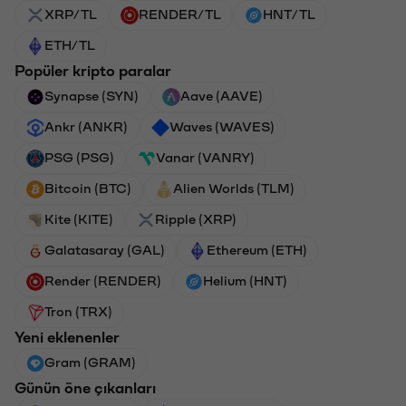
XRP/TL
RENDER/TL
HNT/TL
ETH/TL
Popüler kripto paralar
Synapse (SYN)
Aave (AAVE)
Ankr (ANKR)
Waves (WAVES)
PSG (PSG)
Vanar (VANRY)
Bitcoin (BTC)
Alien Worlds (TLM)
Kite (KITE)
Ripple (XRP)
Galatasaray (GAL)
Ethereum (ETH)
Render (RENDER)
Helium (HNT)
Tron (TRX)
Yeni eklenenler
Gram (GRAM)
Günün öne çıkanları