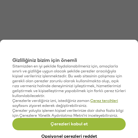
Gizliliğiniz bizim için önemli
Sitemizden en iyi şekilde faydalanabilmeniz için, amaçlarla
sınırlı ve gizliliğe uygun olacak şekilde çerezler aracılığıyla
kişisel verileriniz işlenmektedir. Bu web sitesinin çalışması için
gerekli olan çerezler zorunlu olarak kullanılmakta olup, açık
rıza vermeniz halinde deneyiminizi iyileştirmek, hizmetlerimizi
geliştirmek ve kişiselleştirme yapabilmek için farklı çerez türleri
kullanılabilecektir.
Çerezlerle verdiğiniz izni, istediğiniz zaman
Çerez tercihleri
sayfasını ziyaret ederek değiştirebilirsiniz.
Çerezler yoluyla işlenen kişisel verilerinize dair daha fazla bilgi
için Çerezlere Yönelik Aydınlatma Metni'ni inceleyebilirsiniz.
Çerezleri kabul et
Opsiyonel çerezleri reddet