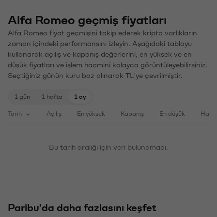
Alfa Romeo geçmiş fiyatları
Alfa Romeo fiyat geçmişini takip ederek kripto varlıkların
zaman içindeki performansını izleyin. Aşağıdaki tabloyu
kullanarak açılış ve kapanış değerlerini, en yüksek ve en
düşük fiyatları ve işlem hacmini kolayca görüntüleyebilirsiniz.
Seçtiğiniz günün kuru baz alınarak TL'ye çevrilmiştir.
1 gün
1 hafta
1 ay
Tarih
Açılış
En yüksek
Kapanış
En düşük
Haci
Bu tarih aralığı için veri bulunamadı.
Paribu'da daha fazlasını keşfet