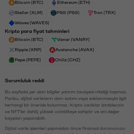
Bitcoin (BTC)
Ethereum (ETH)
Stellar (XLM)
PSG (PSG)
Tron (TRX)
Waves (WAVES)
Kripto para fiyat tahminleri
Bitcoin (BTC)
Vanar (VANRY)
Ripple (XRP)
Avalanche (AVAX)
Pepe (PEPE)
Chiliz (CHZ)
Sorumluluk reddi
Bu sayfada yer alan bilgiler yatırım tavsiyesi niteliği taşımaz.
Paribu, dijital varlıkların alım-satımı veya saklanmasıyla ilgili
herhangi bir öneride bulunmaz. Kripto varlıklar (stablecoin
ve NFT'ler dahil), yüksek volatiliteye sahiptir ve ani değer
kayıpları yaşanabilir.
Dijital varlık işlemleri yapmadan önce finansal durumunuzu