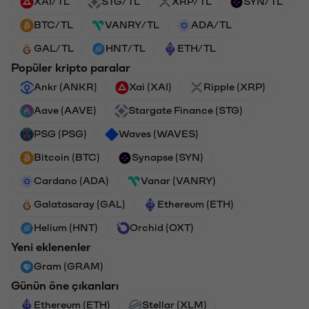
XAI/TL
STG/TL
XRP/TL
SYN/TL
BTC/TL
VANRY/TL
ADA/TL
GAL/TL
HNT/TL
ETH/TL
Popüler kripto paralar
Ankr (ANKR)
Xai (XAI)
Ripple (XRP)
Aave (AAVE)
Stargate Finance (STG)
PSG (PSG)
Waves (WAVES)
Bitcoin (BTC)
Synapse (SYN)
Cardano (ADA)
Vanar (VANRY)
Galatasaray (GAL)
Ethereum (ETH)
Helium (HNT)
Orchid (OXT)
Yeni eklenenler
Gram (GRAM)
Günün öne çıkanları
Ethereum (ETH)
Stellar (XLM)