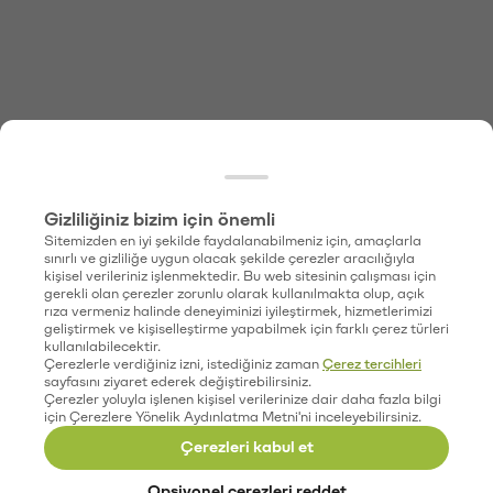
Gizliliğiniz bizim için önemli
Sitemizden en iyi şekilde faydalanabilmeniz için, amaçlarla
sınırlı ve gizliliğe uygun olacak şekilde çerezler aracılığıyla
kişisel verileriniz işlenmektedir. Bu web sitesinin çalışması için
gerekli olan çerezler zorunlu olarak kullanılmakta olup, açık
rıza vermeniz halinde deneyiminizi iyileştirmek, hizmetlerimizi
geliştirmek ve kişiselleştirme yapabilmek için farklı çerez türleri
kullanılabilecektir.
Çerezlerle verdiğiniz izni, istediğiniz zaman
Çerez tercihleri
sayfasını ziyaret ederek değiştirebilirsiniz.
Çerezler yoluyla işlenen kişisel verilerinize dair daha fazla bilgi
için Çerezlere Yönelik Aydınlatma Metni'ni inceleyebilirsiniz.
Çerezleri kabul et
Opsiyonel çerezleri reddet