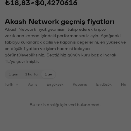
₺18,83
≈
$0,4270616
Akash Network geçmiş fiyatları
Akash Network fiyat geçmişini takip ederek kripto
varlıkların zaman içindeki performansını izleyin. Aşağıdaki
tabloyu kullanarak açılış ve kapanış değerlerini, en yüksek ve
en düşük fiyatları ve işlem hacmini kolayca
görüntüleyebilirsiniz. Seçtiğiniz günün kuru baz alınarak
TL'ye çevrilmiştir.
1 gün
1 hafta
1 ay
Tarih
Açılış
En yüksek
Kapanış
En düşük
Haci
Bu tarih aralığı için veri bulunamadı.