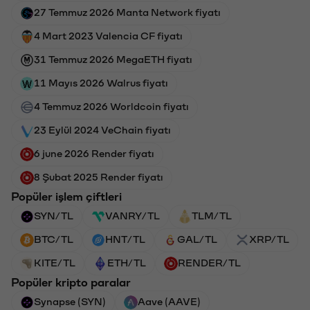
27 Temmuz 2026 Manta Network fiyatı
4 Mart 2023 Valencia CF fiyatı
31 Temmuz 2026 MegaETH fiyatı
11 Mayıs 2026 Walrus fiyatı
4 Temmuz 2026 Worldcoin fiyatı
23 Eylül 2024 VeChain fiyatı
6 june 2026 Render fiyatı
8 Şubat 2025 Render fiyatı
Popüler işlem çiftleri
SYN/TL
VANRY/TL
TLM/TL
BTC/TL
HNT/TL
GAL/TL
XRP/TL
KITE/TL
ETH/TL
RENDER/TL
Popüler kripto paralar
Synapse (SYN)
Aave (AAVE)