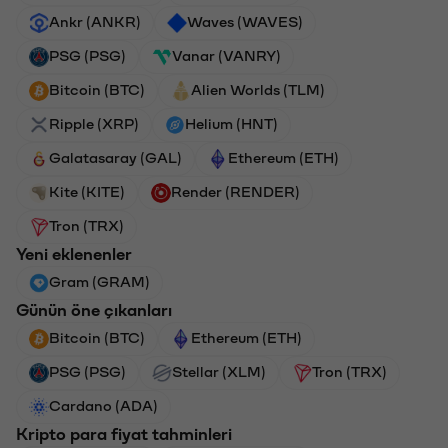
Ankr (ANKR)
Waves (WAVES)
PSG (PSG)
Vanar (VANRY)
Bitcoin (BTC)
Alien Worlds (TLM)
Ripple (XRP)
Helium (HNT)
Galatasaray (GAL)
Ethereum (ETH)
Kite (KITE)
Render (RENDER)
Tron (TRX)
Yeni eklenenler
Gram (GRAM)
Günün öne çıkanları
Bitcoin (BTC)
Ethereum (ETH)
PSG (PSG)
Stellar (XLM)
Tron (TRX)
Cardano (ADA)
Kripto para fiyat tahminleri