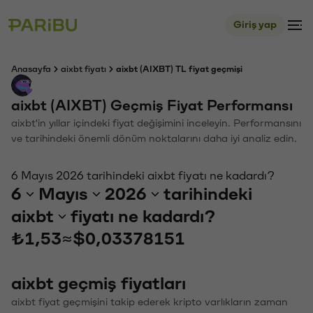
Giriş yap
Anasayfa
aixbt fiyatı
aixbt (AIXBT) TL fiyat geçmişi
aixbt (AIXBT) Geçmiş Fiyat Performansı
aixbt'in yıllar içindeki fiyat değişimini inceleyin. Performansını
ve tarihindeki önemli dönüm noktalarını daha iyi analiz edin.
6 Mayıs 2026 tarihindeki aixbt fiyatı ne kadardı?
6
Mayıs
2026
tarihindeki
aixbt
fiyatı ne kadardı?
₺1,53
≈
$0,03378151
aixbt geçmiş fiyatları
aixbt fiyat geçmişini takip ederek kripto varlıkların zaman