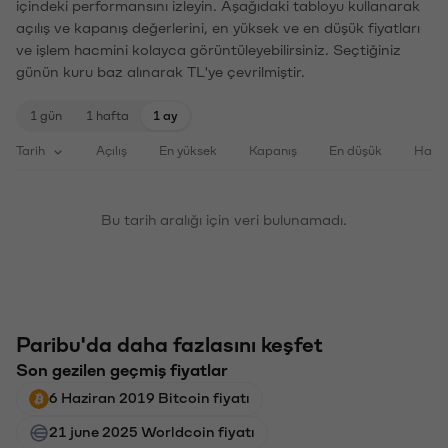
içindeki performansını izleyin. Aşağıdaki tabloyu kullanarak
açılış ve kapanış değerlerini, en yüksek ve en düşük fiyatları
ve işlem hacmini kolayca görüntüleyebilirsiniz. Seçtiğiniz
günün kuru baz alınarak TL'ye çevrilmiştir.
1 gün
1 hafta
1 ay
Tarih
Açılış
En yüksek
Kapanış
En düşük
Haci
Bu tarih aralığı için veri bulunamadı.
Paribu'da daha fazlasını keşfet
Son gezilen geçmiş fiyatlar
6 Haziran 2019 Bitcoin fiyatı
21 june 2025 Worldcoin fiyatı