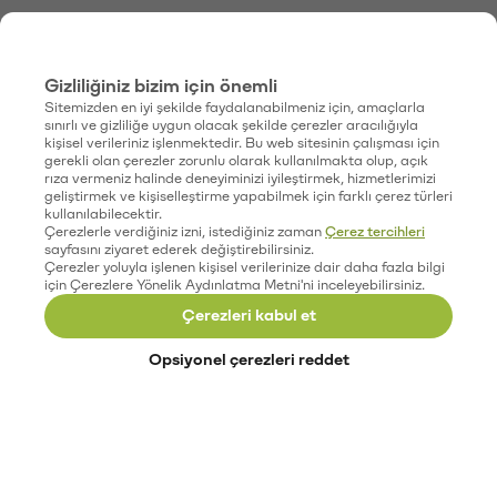
Gizliliğiniz bizim için önemli
Sitemizden en iyi şekilde faydalanabilmeniz için, amaçlarla
sınırlı ve gizliliğe uygun olacak şekilde çerezler aracılığıyla
kişisel verileriniz işlenmektedir. Bu web sitesinin çalışması için
gerekli olan çerezler zorunlu olarak kullanılmakta olup, açık
rıza vermeniz halinde deneyiminizi iyileştirmek, hizmetlerimizi
geliştirmek ve kişiselleştirme yapabilmek için farklı çerez türleri
kullanılabilecektir.
Çerezlerle verdiğiniz izni, istediğiniz zaman
Çerez tercihleri
sayfasını ziyaret ederek değiştirebilirsiniz.
Çerezler yoluyla işlenen kişisel verilerinize dair daha fazla bilgi
için Çerezlere Yönelik Aydınlatma Metni'ni inceleyebilirsiniz.
Çerezleri kabul et
Opsiyonel çerezleri reddet