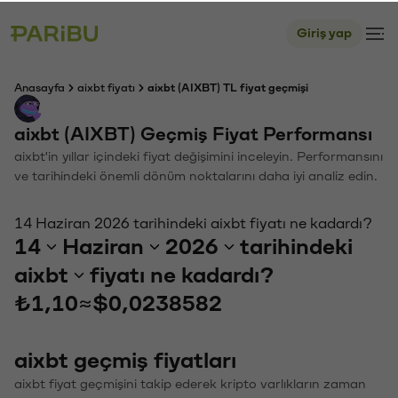
Giriş yap
Anasayfa
aixbt fiyatı
aixbt (AIXBT) TL fiyat geçmişi
aixbt (AIXBT) Geçmiş Fiyat Performansı
aixbt'in yıllar içindeki fiyat değişimini inceleyin. Performansını
ve tarihindeki önemli dönüm noktalarını daha iyi analiz edin.
14 Haziran 2026 tarihindeki aixbt fiyatı ne kadardı?
14
Haziran
2026
tarihindeki
aixbt
fiyatı ne kadardı?
₺1,10
≈
$0,0238582
aixbt geçmiş fiyatları
aixbt fiyat geçmişini takip ederek kripto varlıkların zaman