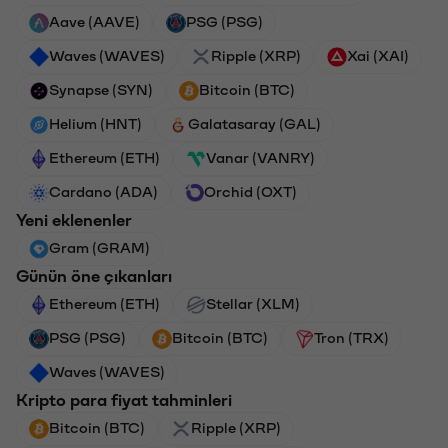
Aave (AAVE)
PSG (PSG)
Waves (WAVES)
Ripple (XRP)
Xai (XAI)
Synapse (SYN)
Bitcoin (BTC)
Helium (HNT)
Galatasaray (GAL)
Ethereum (ETH)
Vanar (VANRY)
Cardano (ADA)
Orchid (OXT)
Yeni eklenenler
Gram (GRAM)
Günün öne çıkanları
Ethereum (ETH)
Stellar (XLM)
PSG (PSG)
Bitcoin (BTC)
Tron (TRX)
Waves (WAVES)
Kripto para fiyat tahminleri
Bitcoin (BTC)
Ripple (XRP)