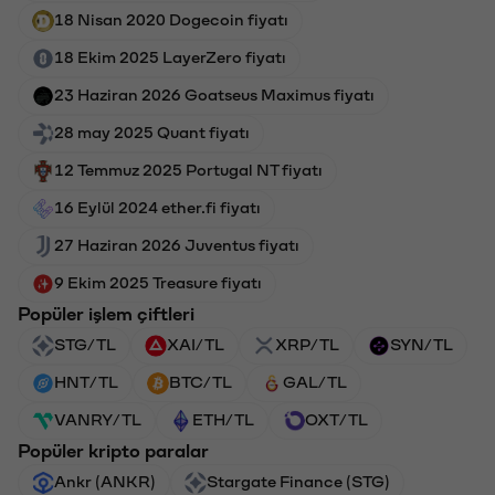
18 Nisan 2020 Dogecoin fiyatı
18 Ekim 2025 LayerZero fiyatı
23 Haziran 2026 Goatseus Maximus fiyatı
28 may 2025 Quant fiyatı
12 Temmuz 2025 Portugal NT fiyatı
16 Eylül 2024 ether.fi fiyatı
27 Haziran 2026 Juventus fiyatı
9 Ekim 2025 Treasure fiyatı
Popüler işlem çiftleri
STG/TL
XAI/TL
XRP/TL
SYN/TL
HNT/TL
BTC/TL
GAL/TL
VANRY/TL
ETH/TL
OXT/TL
Popüler kripto paralar
Ankr (ANKR)
Stargate Finance (STG)