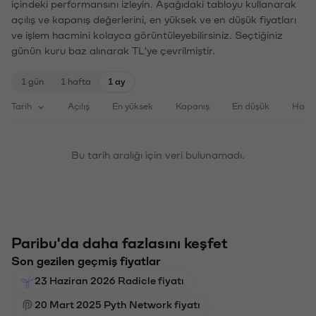
içindeki performansını izleyin. Aşağıdaki tabloyu kullanarak
açılış ve kapanış değerlerini, en yüksek ve en düşük fiyatları
ve işlem hacmini kolayca görüntüleyebilirsiniz. Seçtiğiniz
günün kuru baz alınarak TL'ye çevrilmiştir.
1 gün
1 hafta
1 ay
Tarih
Açılış
En yüksek
Kapanış
En düşük
Haci
Bu tarih aralığı için veri bulunamadı.
Paribu'da daha fazlasını keşfet
Son gezilen geçmiş fiyatlar
23 Haziran 2026 Radicle fiyatı
20 Mart 2025 Pyth Network fiyatı