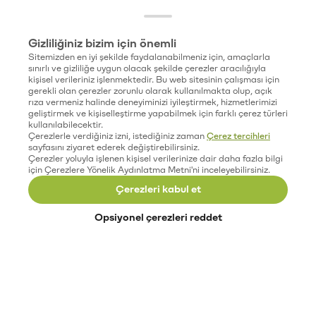
Gizliliğiniz bizim için önemli
Sitemizden en iyi şekilde faydalanabilmeniz için, amaçlarla
sınırlı ve gizliliğe uygun olacak şekilde çerezler aracılığıyla
kişisel verileriniz işlenmektedir. Bu web sitesinin çalışması için
gerekli olan çerezler zorunlu olarak kullanılmakta olup, açık
rıza vermeniz halinde deneyiminizi iyileştirmek, hizmetlerimizi
geliştirmek ve kişiselleştirme yapabilmek için farklı çerez türleri
kullanılabilecektir.
Çerezlerle verdiğiniz izni, istediğiniz zaman
Çerez tercihleri
sayfasını ziyaret ederek değiştirebilirsiniz.
Çerezler yoluyla işlenen kişisel verilerinize dair daha fazla bilgi
için Çerezlere Yönelik Aydınlatma Metni'ni inceleyebilirsiniz.
Çerezleri kabul et
Opsiyonel çerezleri reddet
Paribu’yu keşfet