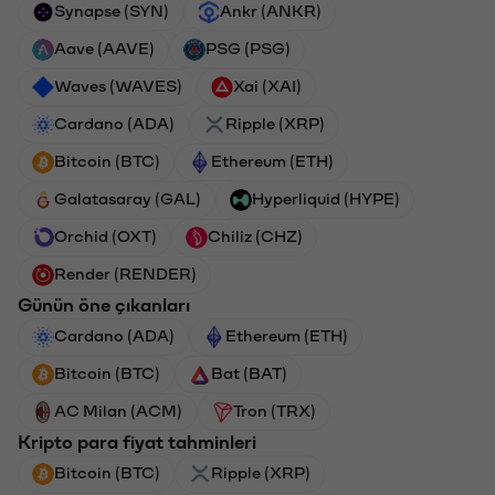
Synapse (SYN)
Ankr (ANKR)
Aave (AAVE)
PSG (PSG)
Waves (WAVES)
Xai (XAI)
Cardano (ADA)
Ripple (XRP)
Bitcoin (BTC)
Ethereum (ETH)
Galatasaray (GAL)
Hyperliquid (HYPE)
Orchid (OXT)
Chiliz (CHZ)
Render (RENDER)
Günün öne çıkanları
Cardano (ADA)
Ethereum (ETH)
Bitcoin (BTC)
Bat (BAT)
AC Milan (ACM)
Tron (TRX)
Kripto para fiyat tahminleri
Bitcoin (BTC)
Ripple (XRP)