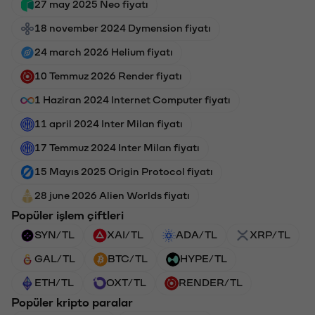
27 may 2025 Neo fiyatı
18 november 2024 Dymension fiyatı
24 march 2026 Helium fiyatı
10 Temmuz 2026 Render fiyatı
1 Haziran 2024 Internet Computer fiyatı
11 april 2024 Inter Milan fiyatı
17 Temmuz 2024 Inter Milan fiyatı
15 Mayıs 2025 Origin Protocol fiyatı
28 june 2026 Alien Worlds fiyatı
Popüler işlem çiftleri
SYN/TL
XAI/TL
ADA/TL
XRP/TL
GAL/TL
BTC/TL
HYPE/TL
ETH/TL
OXT/TL
RENDER/TL
Popüler kripto paralar