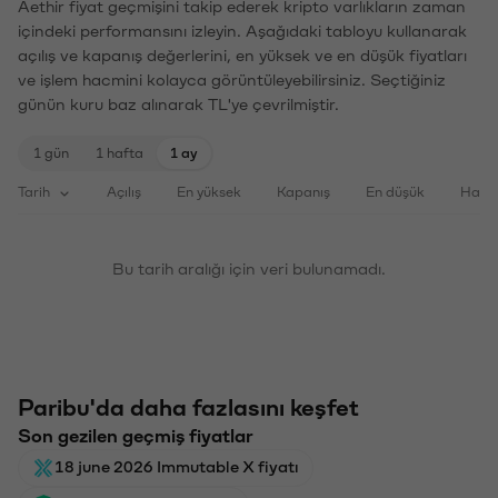
Aethir fiyat geçmişini takip ederek kripto varlıkların zaman
içindeki performansını izleyin. Aşağıdaki tabloyu kullanarak
açılış ve kapanış değerlerini, en yüksek ve en düşük fiyatları
ve işlem hacmini kolayca görüntüleyebilirsiniz. Seçtiğiniz
günün kuru baz alınarak TL'ye çevrilmiştir.
1 gün
1 hafta
1 ay
Tarih
Açılış
En yüksek
Kapanış
En düşük
Haci
Bu tarih aralığı için veri bulunamadı.
Paribu'da daha fazlasını keşfet
Son gezilen geçmiş fiyatlar
18 june 2026 Immutable X fiyatı