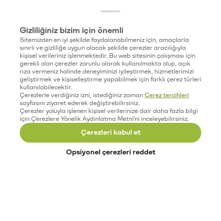
Gizliliğiniz bizim için önemli
Sitemizden en iyi şekilde faydalanabilmeniz için, amaçlarla
sınırlı ve gizliliğe uygun olacak şekilde çerezler aracılığıyla
kişisel verileriniz işlenmektedir. Bu web sitesinin çalışması için
gerekli olan çerezler zorunlu olarak kullanılmakta olup, açık
rıza vermeniz halinde deneyiminizi iyileştirmek, hizmetlerimizi
geliştirmek ve kişiselleştirme yapabilmek için farklı çerez türleri
kullanılabilecektir.
Çerezlerle verdiğiniz izni, istediğiniz zaman
Çerez tercihleri
sayfasını ziyaret ederek değiştirebilirsiniz.
Çerezler yoluyla işlenen kişisel verilerinize dair daha fazla bilgi
için Çerezlere Yönelik Aydınlatma Metni'ni inceleyebilirsiniz.
Çerezleri kabul et
Opsiyonel çerezleri reddet
Paribu’yu keşfet