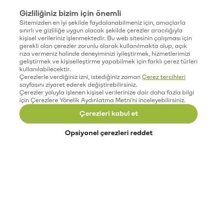
Gizliliğiniz bizim için önemli
Sitemizden en iyi şekilde faydalanabilmeniz için, amaçlarla
sınırlı ve gizliliğe uygun olacak şekilde çerezler aracılığıyla
kişisel verileriniz işlenmektedir. Bu web sitesinin çalışması için
gerekli olan çerezler zorunlu olarak kullanılmakta olup, açık
rıza vermeniz halinde deneyiminizi iyileştirmek, hizmetlerimizi
geliştirmek ve kişiselleştirme yapabilmek için farklı çerez türleri
kullanılabilecektir.
Çerezlerle verdiğiniz izni, istediğiniz zaman
Çerez tercihleri
sayfasını ziyaret ederek değiştirebilirsiniz.
Çerezler yoluyla işlenen kişisel verilerinize dair daha fazla bilgi
için Çerezlere Yönelik Aydınlatma Metni'ni inceleyebilirsiniz.
Çerezleri kabul et
Opsiyonel çerezleri reddet
Paribu’yu keşfet
Eğitimler