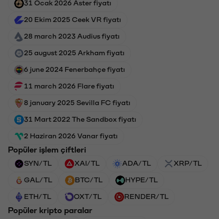
31 Ocak 2026 Aster fiyatı
20 Ekim 2025 Ceek VR fiyatı
28 march 2023 Audius fiyatı
25 august 2025 Arkham fiyatı
6 june 2024 Fenerbahçe fiyatı
11 march 2026 Flare fiyatı
8 january 2025 Sevilla FC fiyatı
31 Mart 2022 The Sandbox fiyatı
2 Haziran 2026 Vanar fiyatı
Popüler işlem çiftleri
SYN/TL
XAI/TL
ADA/TL
XRP/TL
GAL/TL
BTC/TL
HYPE/TL
ETH/TL
OXT/TL
RENDER/TL
Popüler kripto paralar