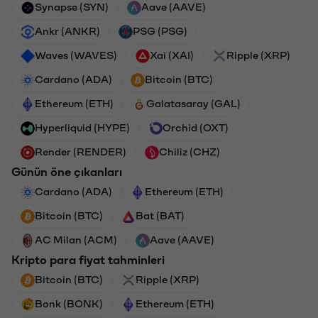
Synapse (SYN)
Aave (AAVE)
Ankr (ANKR)
PSG (PSG)
Waves (WAVES)
Xai (XAI)
Ripple (XRP)
Cardano (ADA)
Bitcoin (BTC)
Ethereum (ETH)
Galatasaray (GAL)
Hyperliquid (HYPE)
Orchid (OXT)
Render (RENDER)
Chiliz (CHZ)
Günün öne çıkanları
Cardano (ADA)
Ethereum (ETH)
Bitcoin (BTC)
Bat (BAT)
AC Milan (ACM)
Aave (AAVE)
Kripto para fiyat tahminleri
Bitcoin (BTC)
Ripple (XRP)
Bonk (BONK)
Ethereum (ETH)