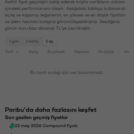
Aethir fiyat geçmişini takip ederek kripto varlıkların zaman
içindeki performansını izleyin. Aşağıdaki tabloyu kullanarak
açılış ve kapanış değerlerini, en yüksek ve en düşük fiyatları
ve işlem hacmini kolayca görüntüleyebilirsiniz. Seçtiğiniz
günün kuru baz alınarak TL'ye çevrilmiştir.
1 gün
1 hafta
1 ay
Tarih
Açılış
En yüksek
Kapanış
En düşük
Haci
Bu tarih aralığı için veri bulunamadı.
Paribu'da daha fazlasını keşfet
Son gezilen geçmiş fiyatlar
22 may 2026 Compound fiyatı