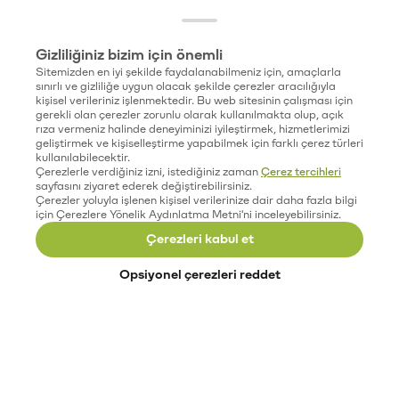
Gizliliğiniz bizim için önemli
Sitemizden en iyi şekilde faydalanabilmeniz için, amaçlarla
sınırlı ve gizliliğe uygun olacak şekilde çerezler aracılığıyla
kişisel verileriniz işlenmektedir. Bu web sitesinin çalışması için
gerekli olan çerezler zorunlu olarak kullanılmakta olup, açık
rıza vermeniz halinde deneyiminizi iyileştirmek, hizmetlerimizi
geliştirmek ve kişiselleştirme yapabilmek için farklı çerez türleri
kullanılabilecektir.
Çerezlerle verdiğiniz izni, istediğiniz zaman
Çerez tercihleri
sayfasını ziyaret ederek değiştirebilirsiniz.
Çerezler yoluyla işlenen kişisel verilerinize dair daha fazla bilgi
için Çerezlere Yönelik Aydınlatma Metni'ni inceleyebilirsiniz.
Çerezleri kabul et
Opsiyonel çerezleri reddet
Paribu’yu keşfet