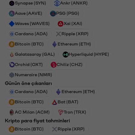
Synapse (SYN)
Ankr (ANKR)
Aave (AAVE)
PSG (PSG)
Waves (WAVES)
Xai (XAI)
Cardano (ADA)
Ripple (XRP)
Bitcoin (BTC)
Ethereum (ETH)
Galatasaray (GAL)
Hyperliquid (HYPE)
Orchid (OXT)
Chiliz (CHZ)
Numeraire (NMR)
Günün öne çıkanları
Cardano (ADA)
Ethereum (ETH)
Bitcoin (BTC)
Bat (BAT)
AC Milan (ACM)
Tron (TRX)
Kripto para fiyat tahminleri
Bitcoin (BTC)
Ripple (XRP)