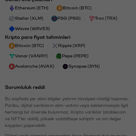
Ethereum (ETH)
Bitcoin (BTC)
Stellar (XLM)
PSG (PSG)
Tron (TRX)
Waves (WAVES)
Kripto para fiyat tahminleri
Bitcoin (BTC)
Ripple (XRP)
Vanar (VANRY)
Pepe (PEPE)
Avalanche (AVAX)
Synapse (SYN)
Sorumluluk reddi
Bu sayfada yer alan bilgiler yatırım tavsiyesi niteliği taşımaz.
Paribu, dijital varlıkların alım-satımı veya saklanmasıyla ilgili
herhangi bir öneride bulunmaz. Kripto varlıklar (stablecoin
ve NFT'ler dahil), yüksek volatiliteye sahiptir ve ani değer
kayıpları yaşanabilir.
Dijital varlık işlemleri yapmadan önce finansal durumunuzu