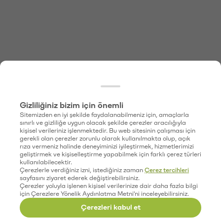
Gizliliğiniz bizim için önemli
Sitemizden en iyi şekilde faydalanabilmeniz için, amaçlarla
sınırlı ve gizliliğe uygun olacak şekilde çerezler aracılığıyla
kişisel verileriniz işlenmektedir. Bu web sitesinin çalışması için
gerekli olan çerezler zorunlu olarak kullanılmakta olup, açık
rıza vermeniz halinde deneyiminizi iyileştirmek, hizmetlerimizi
geliştirmek ve kişiselleştirme yapabilmek için farklı çerez türleri
kullanılabilecektir.
Çerezlerle verdiğiniz izni, istediğiniz zaman
Çerez tercihleri
sayfasını ziyaret ederek değiştirebilirsiniz.
Çerezler yoluyla işlenen kişisel verilerinize dair daha fazla bilgi
için Çerezlere Yönelik Aydınlatma Metni'ni inceleyebilirsiniz.
Çerezleri kabul et