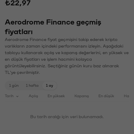
₺22,97
Aerodrome Finance geçmiş
fiyatları
Aerodrome Finance fiyat geçmişini takip ederek kripto
varlıkların zaman içindeki performansını izleyin. Aşağıdaki
tabloyu kullanarak açılış ve kapanış değerlerini, en yüksek ve
en düşük fiyatları ve işlem hacmini kolayca
görüntüleyebilirsiniz. Seçtiğiniz günün kuru baz alınarak
TL'ye çevrilmiştir.
1 gün
1 hafta
1 ay
Tarih
Açılış
En yüksek
Kapanış
En düşük
Haci
Bu tarih aralığı için veri bulunamadı.