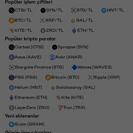
Popüler işlem çiftleri
CTSI/TL
SYN/TL
STG/TL
HNT/TL
BTC/TL
XRP/TL
GAL/TL
KITE/TL
ZRO/TL
ETH/TL
Popüler kripto paralar
Cartesi (CTSI)
Synapse (SYN)
Aave (AAVE)
Ankr (ANKR)
Stargate Finance (STG)
Waves (WAVES)
PSG (PSG)
Bitcoin (BTC)
Ripple (XRP)
Helium (HNT)
Galatasaray (GAL)
Ethereum (ETH)
Kite (KITE)
LayerZero (ZRO)
Tron (TRX)
Yeni eklenenler
Gram (GRAM)
Günün öne çıkanları