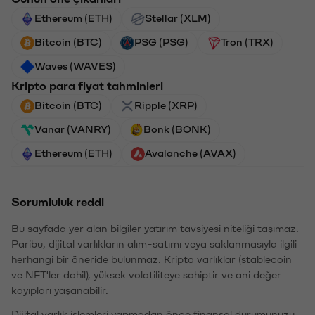
Ethereum (ETH)
Stellar (XLM)
Bitcoin (BTC)
PSG (PSG)
Tron (TRX)
Waves (WAVES)
Kripto para fiyat tahminleri
Bitcoin (BTC)
Ripple (XRP)
Vanar (VANRY)
Bonk (BONK)
Ethereum (ETH)
Avalanche (AVAX)
Sorumluluk reddi
Bu sayfada yer alan bilgiler yatırım tavsiyesi niteliği taşımaz.
Paribu, dijital varlıkların alım-satımı veya saklanmasıyla ilgili
herhangi bir öneride bulunmaz. Kripto varlıklar (stablecoin
ve NFT'ler dahil), yüksek volatiliteye sahiptir ve ani değer
kayıpları yaşanabilir.
Dijital varlık işlemleri yapmadan önce finansal durumunuzu