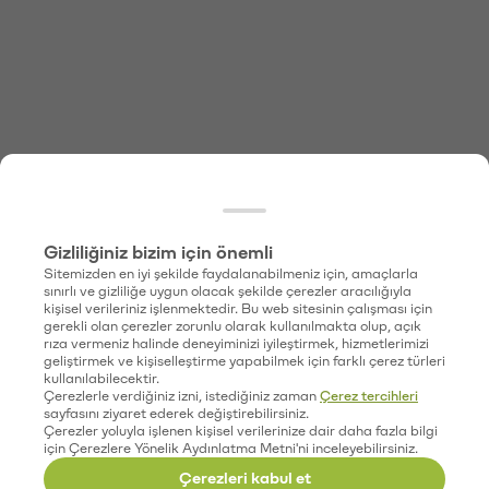
Gizliliğiniz bizim için önemli
Sitemizden en iyi şekilde faydalanabilmeniz için, amaçlarla
sınırlı ve gizliliğe uygun olacak şekilde çerezler aracılığıyla
kişisel verileriniz işlenmektedir. Bu web sitesinin çalışması için
gerekli olan çerezler zorunlu olarak kullanılmakta olup, açık
rıza vermeniz halinde deneyiminizi iyileştirmek, hizmetlerimizi
geliştirmek ve kişiselleştirme yapabilmek için farklı çerez türleri
kullanılabilecektir.
Çerezlerle verdiğiniz izni, istediğiniz zaman
Çerez tercihleri
sayfasını ziyaret ederek değiştirebilirsiniz.
Çerezler yoluyla işlenen kişisel verilerinize dair daha fazla bilgi
için Çerezlere Yönelik Aydınlatma Metni'ni inceleyebilirsiniz.
Çerezleri kabul et