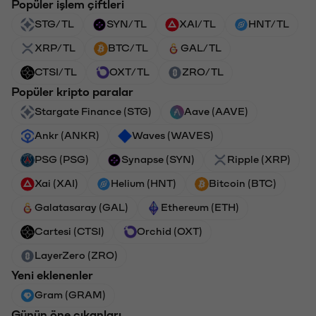
Popüler işlem çiftleri
STG/TL
SYN/TL
XAI/TL
HNT/TL
XRP/TL
BTC/TL
GAL/TL
CTSI/TL
OXT/TL
ZRO/TL
Popüler kripto paralar
Stargate Finance (STG)
Aave (AAVE)
Ankr (ANKR)
Waves (WAVES)
PSG (PSG)
Synapse (SYN)
Ripple (XRP)
Xai (XAI)
Helium (HNT)
Bitcoin (BTC)
Galatasaray (GAL)
Ethereum (ETH)
Cartesi (CTSI)
Orchid (OXT)
LayerZero (ZRO)
Yeni eklenenler
Gram (GRAM)
Günün öne çıkanları