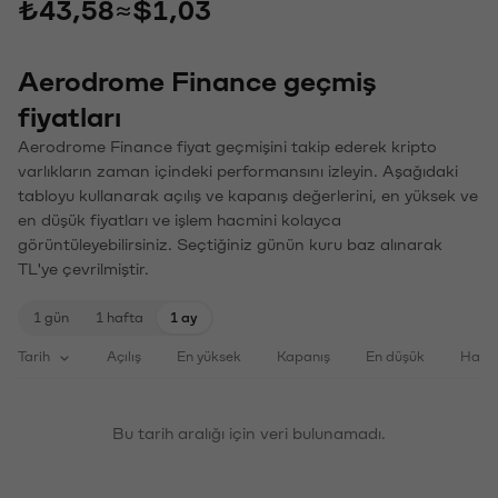
₺43,58
≈
$1,03
Aerodrome Finance geçmiş
fiyatları
Aerodrome Finance fiyat geçmişini takip ederek kripto
varlıkların zaman içindeki performansını izleyin. Aşağıdaki
tabloyu kullanarak açılış ve kapanış değerlerini, en yüksek ve
en düşük fiyatları ve işlem hacmini kolayca
görüntüleyebilirsiniz. Seçtiğiniz günün kuru baz alınarak
TL'ye çevrilmiştir.
1 gün
1 hafta
1 ay
Tarih
Açılış
En yüksek
Kapanış
En düşük
Haci
Bu tarih aralığı için veri bulunamadı.