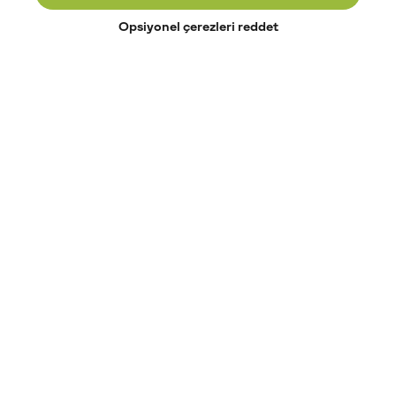
Opsiyonel çerezleri reddet
Paribu’yu keşfet
Eğitimler
Etkinlikler
Açık pozisyonlar
Paribu sistem durumu
API dokümantasyonu
Paribu rehberi
Kripto varlık nasıl alınır?
Kripto varlık nedir?
Paribu para yatırma
Paribu para çekme
Token nedir?
Altcoin nedir?